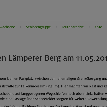
rwachsene
Seniorengruppe
Tourenarchive
2010
n Lämperer Berg am 11.05.201
einem kleinen Parkplatz zwischen dem ehemaligen Grenzübergang und
orststraße zur Falkenmoosalm (1331 m). Hier machten wir Rast und g
ochebene auf langgezogenen Wegschleifen nach oben. Links hatten wi
sowie eine Passage über Schneefelder sorgten für weitere Abwechslun
er Weg in Richtung Norden zur Grotzenalm. Hier stand nun majestä