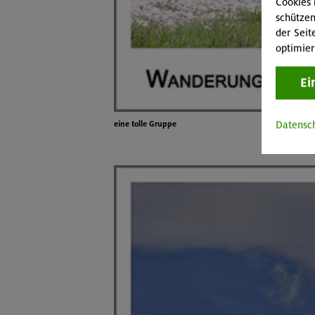
Cookies 
schützen
der Seit
optimier
Ei
Datensc
eine tolle Gruppe