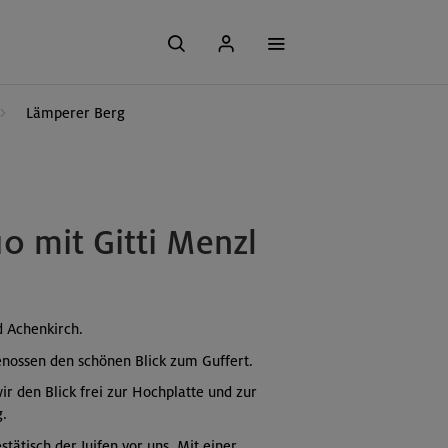
Lämperer Berg
0 mit Gitti Menzl
 Achenkirch.
enossen den schönen Blick zum Guffert.
r den Blick frei zur Hochplatte und zur
g.
tisch der Juifen vor uns. Mit einer