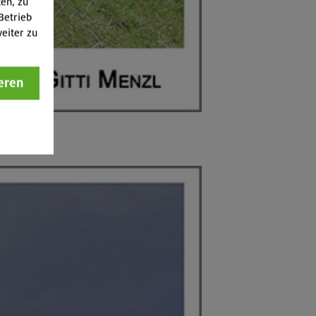
ten, zu
Betrieb
eiter zu
eren