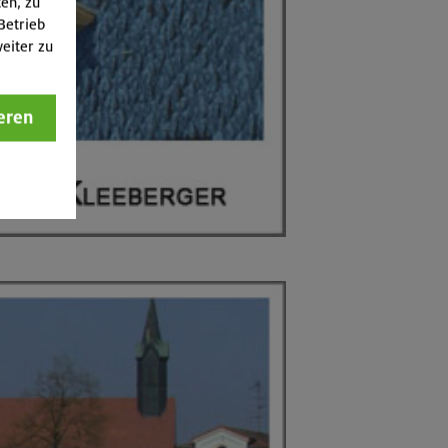
ten, zu
Betrieb
eiter zu
eren