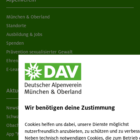
München & Oberland
Standorte
Ausbildung & Jobs
Spenden
Prävention sexualisierter Gewalt
Ehrenamtsbörse
E-Learning
Aktuelles
Wir benötigen deine Zustimmung
Newsletter
Schwarzes Brett
Cookies helfen uns dabei, unsere Dienste möglichst
Obacht geben!
nutzerfreundlich anzubieten, zu schützen und zu verbess
App "Mein DAV+"
Neben technisch notwendigen Cookies, die zum Betrieb 