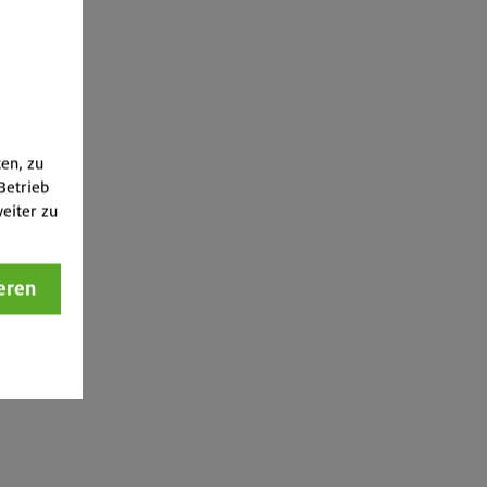
ten, zu
Betrieb
eiter zu
eren