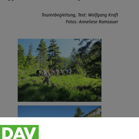
Tourenbegleitung, Text: Wolfgang Kraft
Fotos: Anneliese Ramsauer