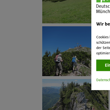
Wir b
Cookies 
schützen
der Seit
optimier
Ei
Datensc