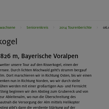
rwachsene
Seniorenkreis
2014 Tourenberichte
06.
kogel
1826 m, Bayerische Voralpen
wetter unsere Tour auf den Risserkogel, einen der
rnsee. Durch lichten Mischwald geht's stramm bergauf
lm. Dort marschieren wir in Richtung Osten, bis wir einen
enken nun in Richtung Norden, wo wir durch steile
Mühen werden mit einer großartigen Aus- und Fernsicht
n Steig beginnen wir den Abstieg zum Grubereck und von
zur Ableitenalm, wo nun die Überschreitung des
 hautnah die Versorgung der Alm mittels Helikopter
tieg gibt's dann die verdiente Stärkung auf der