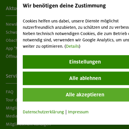
Wir benötigen deine Zustimmung
Aktuelles
Cookies helfen uns dabei, unsere Dienste möglichst
Newsletter
nutzerfreundlich anzubieten, zu schützen und zu verbess
Schwarzes Brett
Neben technisch notwendigen Cookies, die zum Betrieb 
notwendig sind, verwenden wir Google Analytics, um uns
Obacht geben!
weiter zu optimieren. (
Details
)
App "Mein DAV+"
Öffnungszeiten
Einstellungen
Services
Alle ablehnen
FAQ
Alle akzeptieren
Tour der Woche
Mitgliedermagazin alpinwelt
Datenschutzerklärung
|
Impressum
Mediadaten
Mitgliedschaft kündigen