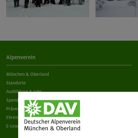
Alpenverein
München & Oberland
Standorte
Ausbildung & Jobs
Spenden
Prävention sexualisierter Gewalt
Ehrenamtsbörse
E-Learning