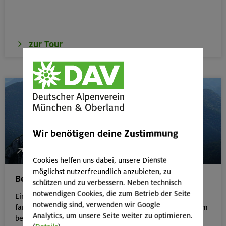
zur Tour
Wir benötigen deine Zustimmung
854 Hm, 6:00 Std, schwer
Cookies helfen uns dabei, unsere Dienste
möglichst nutzerfreundlich anzubieten, zu
Bergwanderung Roß- und Buchstein
schützen und zu verbessern. Neben technisch
notwendigen Cookies, die zum Betrieb der Seite
Eine lohnende Einkehr in exponierter Lage sowie
notwendig sind, verwenden wir Google
fantastische 360°-Panoramen machen diese Tour zu einem
Analytics, um unsere Seite weiter zu optimieren.
besonderen Bergerlebnis.