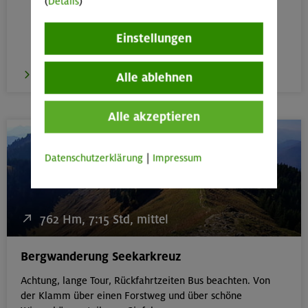
(
Details
)
Einstellungen
zur Tour
Alle ablehnen
Alle akzeptieren
Datenschutzerklärung
|
Impressum
762 Hm, 7:15 Std, mittel
Bergwanderung Seekarkreuz
Achtung, lange Tour, Rückfahrtzeiten Bus beachten. Von
der Klamm über einen Forstweg und über schöne