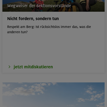
21.08.26
Wegweiser der Sektionsvorstände
Klettertreff indoor
Nicht fordern, sondern tun
München
Respekt am Berg: Ist rücksichtslos immer das, was die
anderen tun?
22.-23.08.26
Berg & Wandern für Einsteiger
Kitzbüheler Alpen
jetzt mitdiskutieren
22./23.08.26
Bouldern für Einsteiger indoor
München