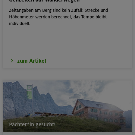
Zeitangaben am Berg sind kein Zufall: Strecke und
17./18./19.08.26
Höhenmeter werden berechnet, das Tempo bleibt
Aufbaukurs Klettern indoor (3 Termine)
individuell.
München
zum Artikel
17./18./19.08.26
Aufbaukurs Klettern indoor
München
16.08.26
Schnupperkletterkurs indoor
Pächter*in gesucht!