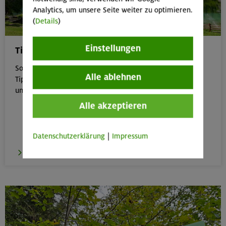
Analytics, um unsere Seite weiter zu optimieren.
(
Details
)
Einstellungen
Tipps für Bergtouren im Sommer
Sommer in den Bergen genießen – aber sicher: Unsere
Alle ablehnen
Tipps zu Hitze, Gewitter & Co. helfen dir, entspannt
unterwegs zu bleiben.
Alle akzeptieren
Datenschutzerklärung
|
Impressum
zu den Tipps