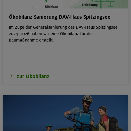
Hohe Gipfel in der wilden Texelgruppe
Ökobilanz Sanierung DAV-Haus Spitzingsee
Ötztaler Alpen
Im Zuge der Generalsanierung des DAV-Haus Spitzingsee
2024–2026 haben wir eine Ökobilanz für die
Baumaßnahme erstellt.
21.-23.08.26
Familienfreizeit: Hüttenübernachtung mit Kindern
von 6-9 J.
Kitzbüheler Alpen
zur Ökobilanz
21./22./23.08.26
Kombikurs: Grund- und Aufbaukurs Klettern indoor (3
Termine)
München