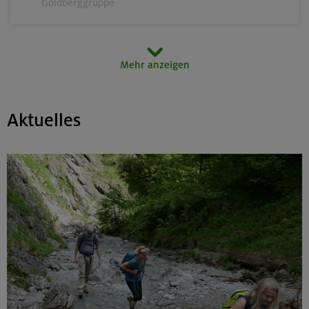
Goldberggruppe
14.-16.08.26
Mehr anzeigen
Schönbichler Horn 3133 m (Überschreitung)
Zillertaler Alpen
Aktuelles
14.08.26
Klettertreff indoor
München
15.-16.08.26
Hohes Licht 2651 m, Rappenseekopf 2468 m