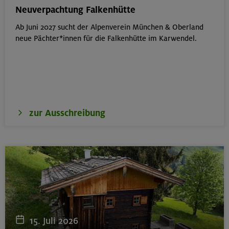
München
Neuverpachtung Falkenhütte
Ab Juni 2027 sucht der Alpenverein München & Oberland
neue Pächter*innen für die Falkenhütte im Karwendel.
18.08.26
Klettertreff Kids in den Sommerferien für 8-12 Jährige
Gilching
zur Ausschreibung
18.08.26
Klettertreff Kids in den Sommerferien für 8-12 Jährige
München
18.08.26
Fahrtechnik II - Advanced - Kompakt
15. Juli 2026