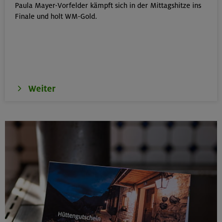
Paula Mayer-Vorfelder kämpft sich in der Mittagshitze ins
Kinderkletterkurs für Anfänger im Altmühltal
Finale und holt WM-Gold.
Südlicher Frankenjura
17./18./19.08.26
Grundkurs Klettern indoor
Weiter
München
16.08.26
Karwendel-Runde
Karwendel