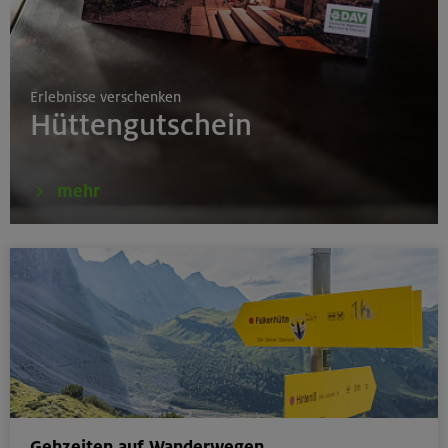
17.08.26
Klettertreff indoor
Erlebnisse verschenken
München
Hüttengutschein
17.-19.08.26
mehr
Schwarzenstein 3369 m und Schönbichler Horn 3133
m
Zillertaler Alpen
16.08.26
Schinder 1808 m
Bayerische Voralpen (Schlierseer Berge)
Gehzeiten auf Wanderwegen