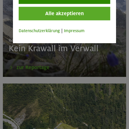
Alle akzeptieren
Datenschutzerklärung
|
Impressum
Reportage: Hüttentrekking
Kein Krawall im Verwall
zur Reportage