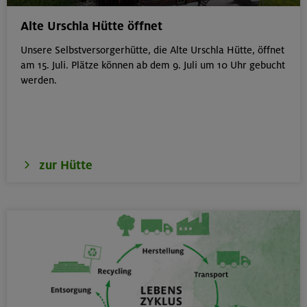
von 6-9 J.
Kitzbüheler Alpen
Alte Urschla Hütte öffnet
Unsere Selbstversorgerhütte, die Alte Urschla Hütte, öffnet
am 15. Juli. Plätze können ab dem 9. Juli um 10 Uhr gebucht
werden.
21./22./23.08.26
Kombikurs: Grund- und Aufbaukurs Klettern indoor (3
Termine)
München
zur Hütte
21.08.26
Klettertreff indoor
München
22.-23.08.26