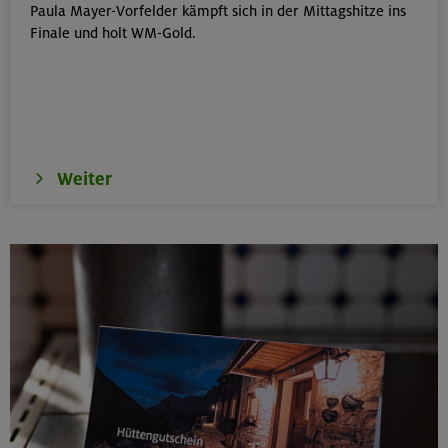
Paula Mayer-Vorfelder kämpft sich in der Mittagshitze ins
Schwarzenstein 3369 m und Schönbichler Horn 3133
Finale und holt WM-Gold.
m
Zillertaler Alpen
16.08.26
Schinder 1808 m
Weiter
Bayerische Voralpen (Schlierseer Berge)
17./18./19.08.26
Aufbaukurs Klettern indoor (3 Termine)
München