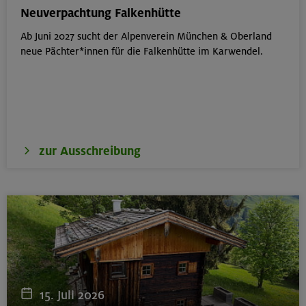
München
Neuverpachtung Falkenhütte
Ab Juni 2027 sucht der Alpenverein München & Oberland
neue Pächter*innen für die Falkenhütte im Karwendel.
19.08.26
Fahrtechnik I - Basic - Kompakt
München
zur Ausschreibung
21.-25.08.26
Hohe Gipfel in der wilden Texelgruppe
Ötztaler Alpen
21.-23.08.26
Familienfreizeit: Hüttenübernachtung mit Kindern
15. Juli 2026