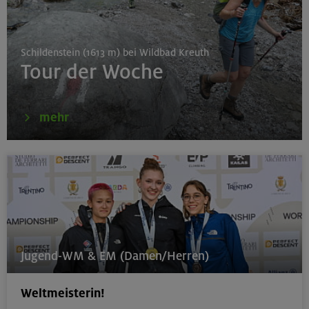
München
Schildenstein (1613 m) bei Wildbad Kreuth
Tour der Woche
16.08.26
Karwendel-Runde
mehr
Karwendel
17.08.26
Klettertreff indoor
München
Jugend-WM & EM (Damen/Herren)
Weltmeisterin!
17.-19.08.26