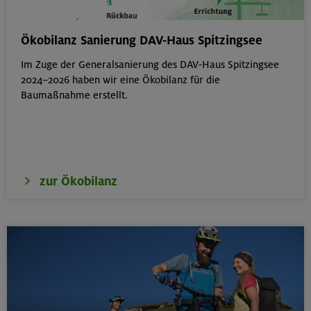
Berg & Wandern für Einsteiger
Ökobilanz Sanierung DAV-Haus Spitzingsee
Kitzbüheler Alpen
Im Zuge der Generalsanierung des DAV-Haus Spitzingsee
2024–2026 haben wir eine Ökobilanz für die
Baumaßnahme erstellt.
22./23.08.26
Bouldern für Einsteiger indoor
München
zur Ökobilanz
22.08.26
Simetsberg 1840 m
Bayerische Voralpen (Estergebirge)