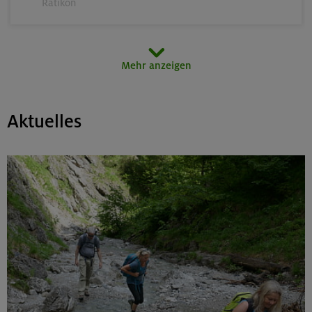
Rätikon
15.08.26
Mehr anzeigen
MTB-Tour rund um den Hochgern
Chiemgauer Alpen
Aktuelles
17.-21.08.26
Kinderkletterkurs für Anfänger im Altmühltal
Südlicher Frankenjura
17./18./19.08.26
Grundkurs Klettern indoor