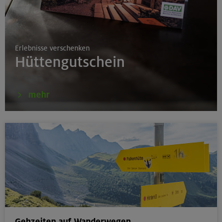
17./18./19.08.26
Aufbaukurs Klettern indoor
Erlebnisse verschenken
München
Hüttengutschein
16.08.26
mehr
Schnupperkletterkurs indoor
München
18.08.26
Klettertreff Kids in den Sommerferien für 8-12 Jährige
Gilching
Gehzeiten auf Wanderwegen