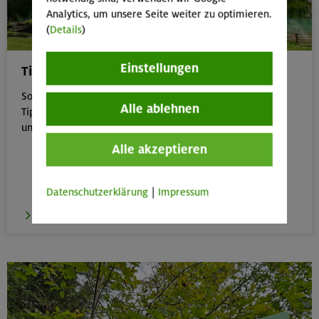
Analytics, um unsere Seite weiter zu optimieren.
(
Details
)
Einstellungen
Tipps für Bergtouren im Sommer
Sommer in den Bergen genießen – aber sicher: Unsere
Alle ablehnen
Tipps zu Hitze, Gewitter & Co. helfen dir, entspannt
unterwegs zu bleiben.
Alle akzeptieren
Datenschutzerklärung
|
Impressum
zu den Tipps