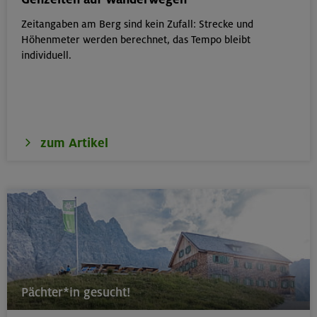
Zeitangaben am Berg sind kein Zufall: Strecke und
18.08.26
Höhenmeter werden berechnet, das Tempo bleibt
Klettertreff Kids in den Sommerferien für 8-12 Jährige
individuell.
München
zum Artikel
18.08.26
Fahrtechnik II - Advanced - Kompakt
München
19.08.26
Schnupperkletterkurs indoor
Pächter*in gesucht!