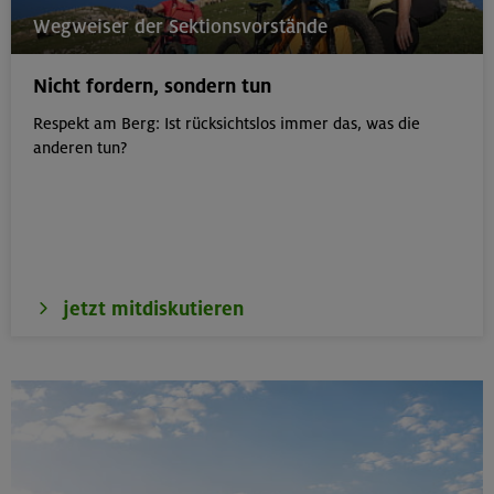
22.-24.08.26
Wegweiser der Sektionsvorstände
Birnhorn 2634 m, Hochzint 2246 m und Dürrkarhorn
2287 m
Nicht fordern, sondern tun
Leoganger Steinberge
Respekt am Berg: Ist rücksichtslos immer das, was die
anderen tun?
22.08.26
MTB-Tour rund um das Demeljoch
Karwendel
jetzt mitdiskutieren
24.-28.08.26
Kinderkletterkurs für Anfänger im Altmühltal
Südlicher Frankenjura