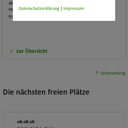
Alle Veranstaltungen, die gut mit öffentlichen
Datenschutzerklärung
|
Impressum
Verkehrsmitteln erreichbar sind, erkennst du an dem

Icon:
zur Übersicht
Seitenanfang
Die nächsten freien Plätze
08.08.26