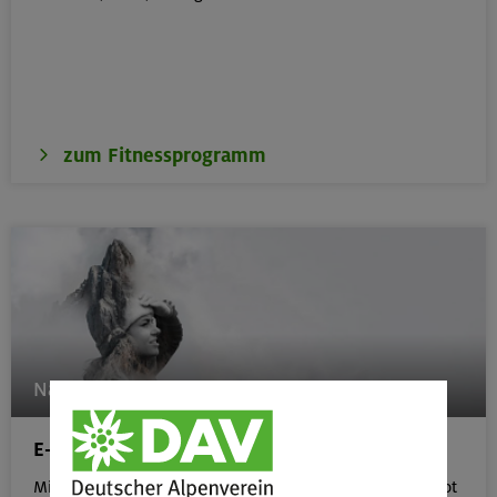
zum Fitnessprogramm
Natur und Umwelt
E-Learning-Plattform
Mit unserem kostenlosen, interaktiven E-Learning-Angebot