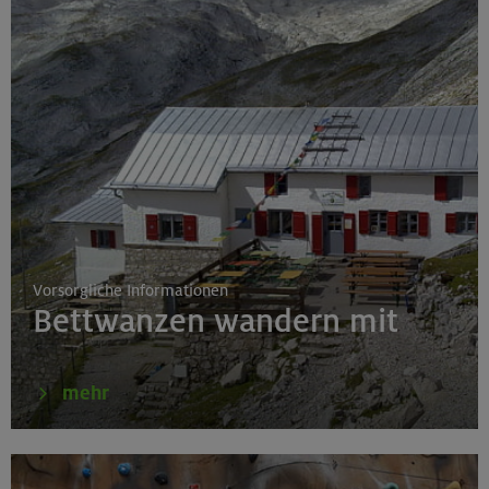
17./18./19.08.26
Aufbaukurs Klettern indoor (3 Termine)
München
17./18./19.08.26
Aufbaukurs Klettern indoor
München
Vorsorgliche Informationen
Bettwanzen wandern mit
16.08.26
Schnupperkletterkurs indoor
mehr
München