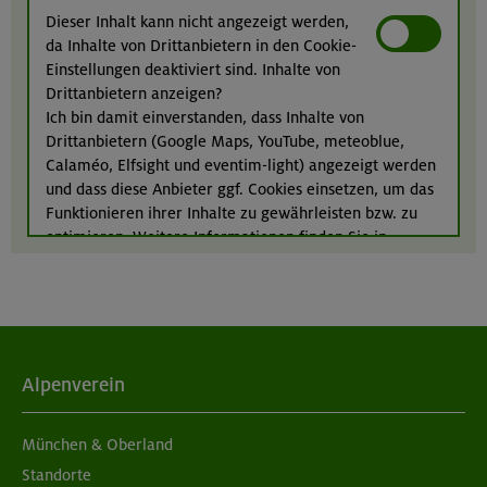
Kombikurs: Grund- und Aufbaukurs Klettern indoor (3
Dieser Inhalt kann nicht angezeigt werden,
Termine)
da Inhalte von Drittanbietern in den Cookie-
München
Einstellungen deaktiviert sind. Inhalte von
Drittanbietern anzeigen?
Ich bin damit einverstanden, dass Inhalte von
Drittanbietern (Google Maps, YouTube, meteoblue,
21.08.26
Calaméo, Elfsight und eventim-light) angezeigt werden
Klettertreff indoor
und dass diese Anbieter ggf. Cookies einsetzen, um das
Funktionieren ihrer Inhalte zu gewährleisten bzw. zu
München
optimieren. Weitere Informationen finden Sie in
unserer
Datenschutzerklärung
.
Alpenverein
München & Oberland
Standorte