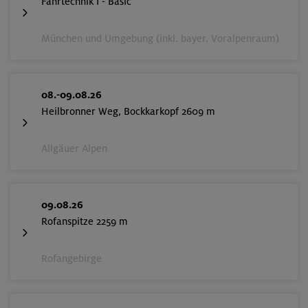
Fahrtechnik I - Basic
München und Umgebung (inkl. bayer. Voralpenraum)
08.-09.08.26
Heilbronner Weg, Bockkarkopf 2609 m
Allgäuer Alpen
09.08.26
Rofanspitze 2259 m
Rofangebirge