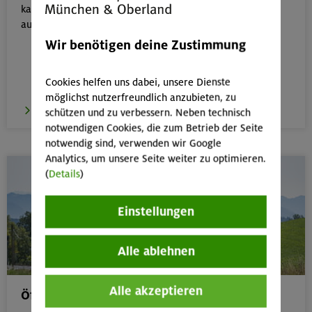
kannst du dein Wissen rund um Natur- & Umweltschutz
aufbauen.
Wir benötigen deine Zustimmung
Cookies helfen uns dabei, unsere Dienste
möglichst nutzerfreundlich anzubieten, zu
zum E-Learning
schützen und zu verbessern. Neben technisch
notwendigen Cookies, die zum Betrieb der Seite
notwendig sind, verwenden wir Google
Analytics, um unsere Seite weiter zu optimieren.
(
Details
)
Einstellungen
Alle ablehnen
Alle akzeptieren
Öffentliche Anreise