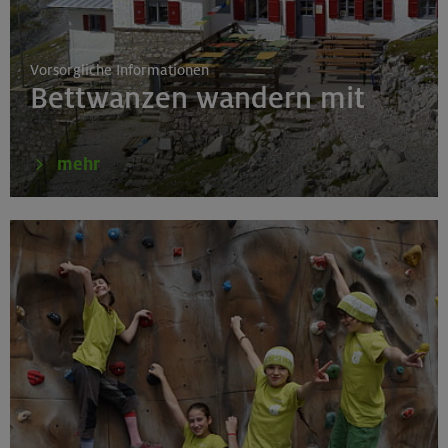
München
Vorsorgliche Informationen
Bettwanzen wandern mit
16.08.26
Schnupperkletterkurs indoor
mehr
München
18.08.26
Klettertreff Kids in den Sommerferien für 8-12 Jährige
Gilching