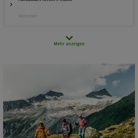
München
14.-16.08.26
Mehr anzeigen
3000er-Rundtour in der Sonnblickgruppe
Goldberggruppe
14.-16.08.26
Schönbichler Horn 3133 m (Überschreitung)
Zillertaler Alpen