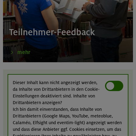
21.-23.08.26
Familienfreizeit: Hüttenübernachtung mit Kindern
Teilnehmer-Feedback
von 6-9 J.
Kitzbüheler Alpen
mehr
21./22./23.08.26
Kombikurs: Grund- und Aufbaukurs Klettern indoor (3
Dieser Inhalt kann nicht angezeigt werden,
Termine)
da Inhalte von Drittanbietern in den Cookie-
München
Einstellungen deaktiviert sind. Inhalte von
Drittanbietern anzeigen?
Ich bin damit einverstanden, dass Inhalte von
Drittanbietern (Google Maps, YouTube, meteoblue,
21.08.26
Calaméo, Elfsight und eventim-light) angezeigt werden
Klettertreff indoor
und dass diese Anbieter ggf. Cookies einsetzen, um das
Funktionieren ihrer Inhalte zu gewährleisten bzw. zu