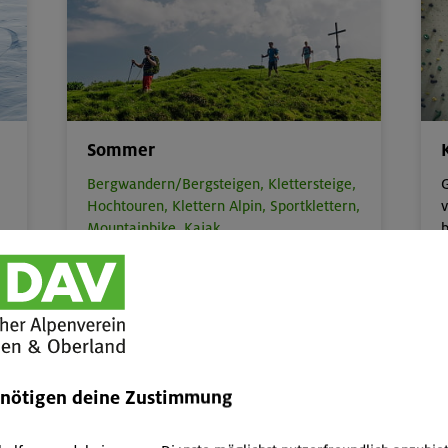
Sommer
Bergwandern/Bergsteigen,
Klettersteige,
G
Hochtouren,
Klettern Alpin,
Sportklettern,
v
Mountainbike,
Kajak
b
zum
Sommerprogramm
enötigen deine Zustimmung