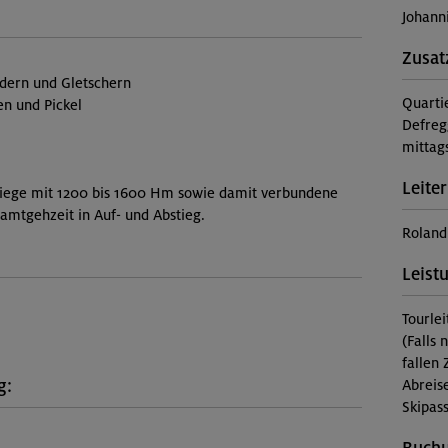
Johann
Zusat
ldern und Gletschern
Quarti
en und Pickel
Defreg
mittag
Leiter
stiege mit 1200 bis 1600 Hm sowie damit verbundene
samtgehzeit in Auf- und Abstieg.
Roland
Leist
Tourle
(Falls 
fallen 
g:
Abreis
Skipass