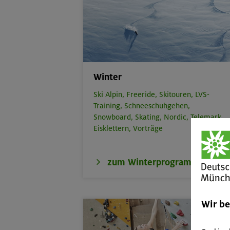
Winter
Ski Alpin,
Freeride,
Skitouren,
LVS-
Training,
Schneeschuhgehen,
Snowboard,
Skating,
Nordic,
Telemark,
Eisklettern,
Vorträge
zum Winterprogramm
Wir b