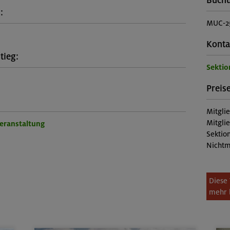
Buch
:
MUC-2
Konta
tieg:
Sekti
Preise
Mitgli
Mitgli
Veranstaltung
Sektion
Nichtm
Diese 
mehr 