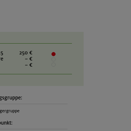
25
250 €
re
– €
– €
gsgruppe:
gergruppe
punkt: