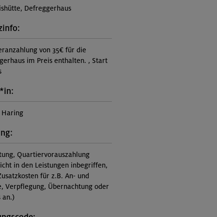
ishütte, Defreggerhaus
zinfo:
eranzahlung von 35€ für die
gerhaus im Preis enthalten. , Start
s
*in:
 Haring
ung:
itung, Quartiervorauszahlung
nicht in den Leistungen inbegriffen,
Zusatzkosten für z.B. An- und
e, Verpflegung, Übernachtung oder
 an.)