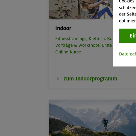
Cookies 
schützen
der Seit
optimier
Indoor
Ei
Fitnesstrainings,
Klettern,
Bouldern,
Vorträge & Workshops,
Erste Hilfe,
Online-Kurse
Datensc
zum Indoorprogramm