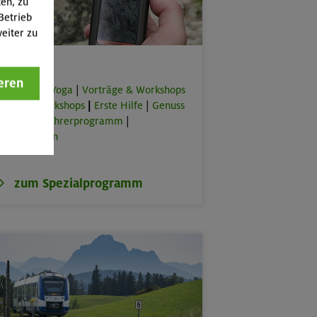
ten, zu
Betrieb
eiter zu
Spezial
eren
orkouts & Yoga
|
Vorträge & Workshops
|
Online-Workshops
|
Erste Hilfe
|
Genuss
lus
|
Bergführerprogramm
|
rbeitstouren
zum Spezialprogramm