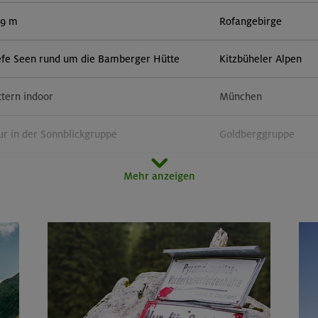
59 m
Rofangebirge
efe Seen rund um die Bamberger Hütte
Kitzbüheler Alpen
ttern indoor
München
r in der Sonnblickgruppe
Goldberggruppe
orn 3133 m (Überschreitung)
Zillertaler Alpen
Mehr anzeigen
door
München
51 m, Rappenseekopf 2468 m
Allgäuer Alpen
im Herzen von Montafon und Rätikon
Rätikon