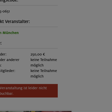
ungscode:
5-0651
kt Veranstalter:
on München
:
eder:
250,00 €
eder anderer
keine Teilnahme
:
möglich
itglieder:
keine Teilnahme
möglich
Veranstaltung ist leider nicht
buchbar.