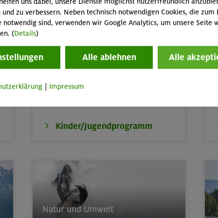
helfen uns dabei, unsere Dienste möglichst nutzerfreundlich anzubie
 und zu verbessern. Neben technisch notwendigen Cookies, die zum 
e notwendig sind, verwenden wir Google Analytics, um unsere Seite w
en. (
Details
)
Kinder, Jugend & Familie
nstellungen
Alle ablehnen
Alle akzepti
Abenteuer- & Erlebnis-Freizeiten,
Kurse
W
und Touren für Kinder & Jugend von 6 bis
17,
Familienkurse, -touren und -freizeiten
P
hutzerklärung
|
Impressum
A
Kinder/Jugendprogramm
Natur und Umwelt