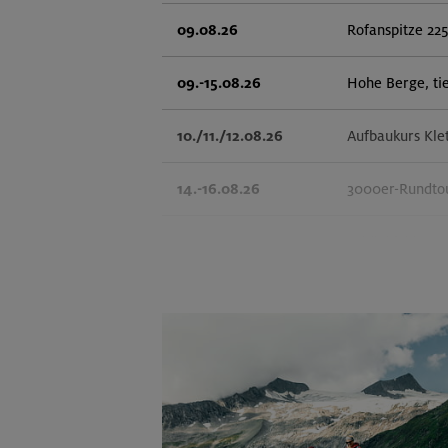
09.08.26
Rofanspitze 22
09.-15.08.26
Hohe Berge, ti
10./11./12.08.26
Aufbaukurs Kle
14.-16.08.26
3000er-Rundtou
14.-16.08.26
Schönbichler H
14.08.26
Klettertreff in
15.-16.08.26
Hohes Licht 26
15.-20.08.26
Klettersteige 
(inkl. Ü)