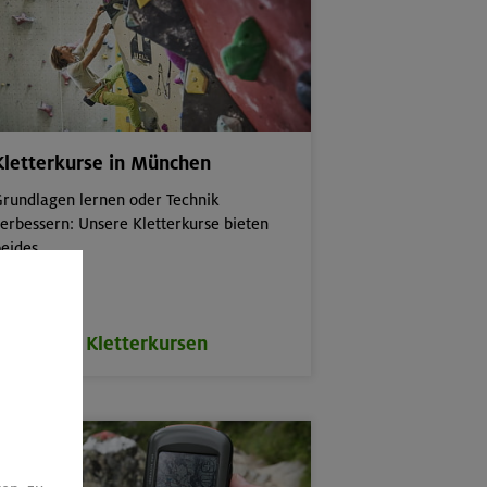
Kletterkurse in München
rundlagen lernen oder Technik
erbessern: Unsere Kletterkurse bieten
eides.
zu den Kletterkursen