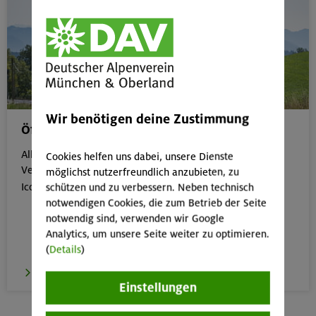
Wir benötigen deine Zustimmung
Öffentliche Anreise
Alle Veranstaltungen, die gut mit öffentlichen
Cookies helfen uns dabei, unsere Dienste
Verkehrsmitteln erreichbar sind, erkennst du an dem
möglichst nutzerfreundlich anzubieten, zu

Icon:
schützen und zu verbessern. Neben technisch
notwendigen Cookies, die zum Betrieb der Seite
notwendig sind, verwenden wir Google
Analytics, um unsere Seite weiter zu optimieren.
(
Details
)
zur Übersicht
Einstellungen