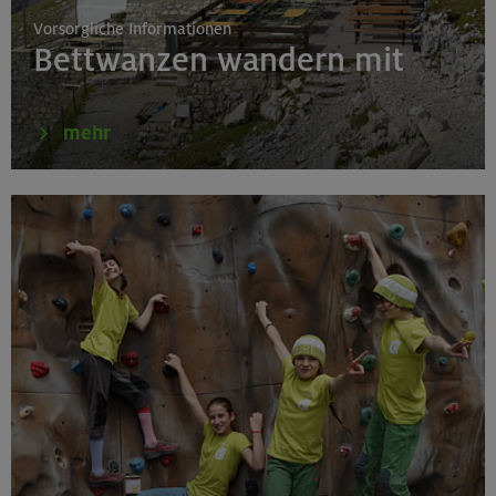
Chiemgauer Alpen
Vorsorgliche Informationen
Bettwanzen wandern mit
17.-21.08.26
Kinderkletterkurs für Anfänger im Altmühltal
mehr
Südlicher Frankenjura
17./18./19.08.26
Grundkurs Klettern indoor
München
16.08.26
Karwendel-Runde