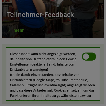
16.08.26
Schnupperkletterkurs indoor
Teilnehmer-Feedback
München
mehr
18.08.26
Klettertreff Kids in den Sommerferien für 8-12 Jährige
Dieser Inhalt kann nicht angezeigt werden,
da Inhalte von Drittanbietern in den Cookie-
Gilching
Einstellungen deaktiviert sind. Inhalte von
Drittanbietern anzeigen?
Ich bin damit einverstanden, dass Inhalte von
Drittanbietern (Google Maps, YouTube, meteoblue,
18.08.26
Calaméo, Elfsight und eventim-light) angezeigt werden
Klettertreff Kids in den Sommerferien für 8-12 Jährige
und dass diese Anbieter ggf. Cookies einsetzen, um das
Funktionieren ihrer Inhalte zu gewährleisten bzw. zu
München
optimieren. Weitere Informationen finden Sie in
unserer
Datenschutzerklärung
.