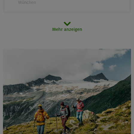
München
08.08.26
Mehr anzeigen
Fahrtechnik I - Basic
München und Umgebung (inkl. bayer. Voralpenraum)
08.-09.08.26
Heilbronner Weg, Bockkarkopf 2609 m
Allgäuer Alpen
10./11./12.08.26
Aufbaukurs Klettern indoor (3 Termine)