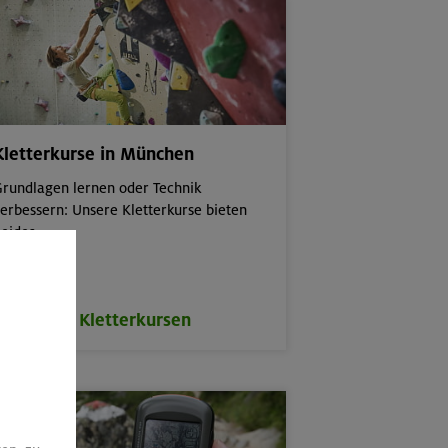
Kletterkurse in München
rundlagen lernen oder Technik
erbessern: Unsere Kletterkurse bieten
eides.
zu den Kletterkursen