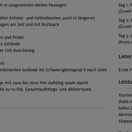
ch in ausgesetzten steilen Passagen
Tag 1:
(Ü+HP 
 allen Schnee- und Geländearten, auch in längeren
Tag 2:
sagen am Seil und mit Rucksack
(Ü+HP 
Tag 3: 
n und Pickel
(Preis 
ten Gelände
er LVS-Ausrüstung
Leiter
eit
ombinierten Gelände bis Schwierigkeitsgrad II nach UIAA
Ernst 
Leist
ege mit 1200 bis 1600 Hm Aufstieg sowie damit
is zu 10 Std. Gesamtaufstiegs- und Abfahrtszeit.
Tourle
(Falls 
fallen 
Abreis
Skipass