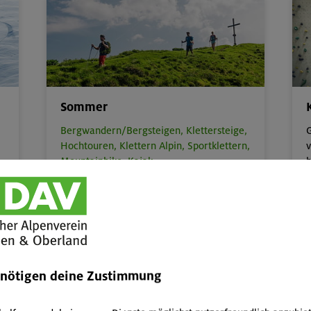
Sommer
Bergwandern/Bergsteigen,
Klettersteige,
G
Hochtouren,
Klettern Alpin,
Sportklettern,
v
Mountainbike,
Kajak
b
zum
Sommerprogramm
enötigen deine Zustimmung