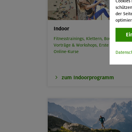
Cookies 
schützen
der Seit
optimier
Indoor
Ei
Fitnesstrainings,
Klettern,
Bouldern,
Vorträge & Workshops,
Erste Hilfe,
Online-Kurse
Datensc
zum Indoorprogramm