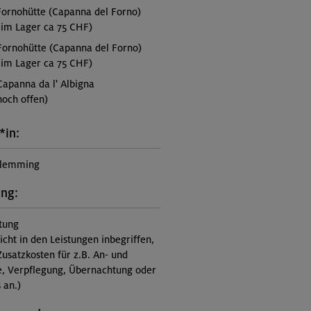
 Fornohütte (Capanna del Forno)
im Lager ca 75 CHF)
 Fornohütte (Capanna del Forno)
im Lager ca 75 CHF)
Capanna da l' Albigna
noch offen)
*in:
Flemming
ung:
itung
nicht in den Leistungen inbegriffen,
Zusatzkosten für z.B. An- und
e, Verpflegung, Übernachtung oder
 an.)