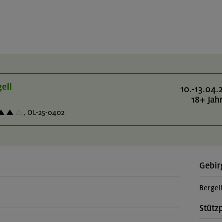
ell
10.-13.04.
18+ Jah
,
OL-25-0402
Gebir
Bergel
Stütz