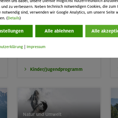
helfen uns dabei, unsere Dienste möglichst nutzerfreundlich anzubie
 und zu verbessern. Neben technisch notwendigen Cookies, die zum 
e notwendig sind, verwenden wir Google Analytics, um unsere Seite w
en. (
Details
)
Kinder, Jugend & Familie
nstellungen
Alle ablehnen
Alle akzepti
Abenteuer- & Erlebnis-Freizeiten,
Kurse
W
und Touren für Kinder & Jugend von 6 bis
17,
Familienkurse, -touren und -freizeiten
P
hutzerklärung
|
Impressum
A
Kinder/Jugendprogramm
Natur und Umwelt