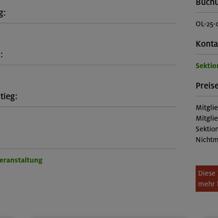
Buch
g:
OL-25-
Konta
:
Sektio
Preise
tieg:
Mitgli
Mitgli
Sektion
Nichtm
Veranstaltung
Diese 
mehr 