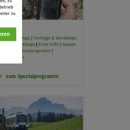
ten, zu
Betrieb
eiter zu
Spezial
eren
orkouts & Yoga
|
Vorträge & Workshops
|
Online-Workshops
|
Erste Hilfe
|
Genuss
lus
|
Bergführerprogramm
|
rbeitstouren
zum Spezialprogramm