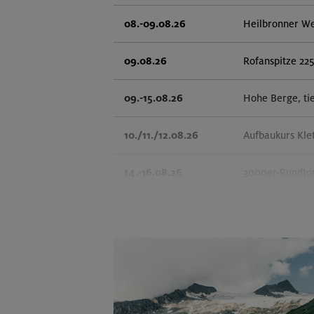
08.-09.08.26
Heilbronner W
09.08.26
Rofanspitze 22
09.-15.08.26
Hohe Berge, ti
10./11./12.08.26
Aufbaukurs Kle
14.-16.08.26
3000er-Rundtou
14.-16.08.26
Schönbichler H
14.08.26
Klettertreff in
15.-16.08.26
Hohes Licht 26