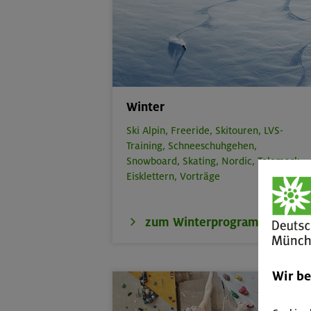
Winter
Ski Alpin,
Freeride,
Skitouren,
LVS-
Training,
Schneeschuhgehen,
Snowboard,
Skating,
Nordic,
Telemark,
Eisklettern,
Vorträge
zum Winterprogramm
Wir b