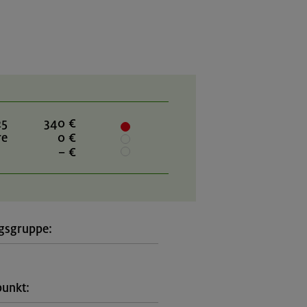
25
340 €
re
0 €
– €
gsgruppe:
l
punkt: