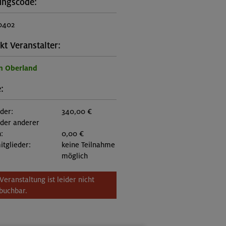
ungscode:
0402
kt Veranstalter:
n Oberland
:
eder:
340,00 €
eder anderer
:
0,00 €
itglieder:
keine Teilnahme
möglich
Veranstaltung ist leider nicht
buchbar.