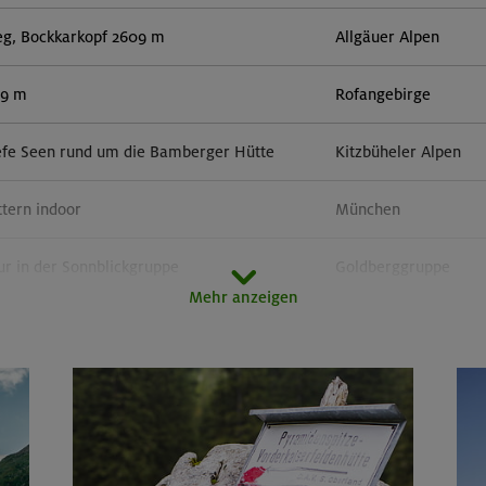
eg, Bockkarkopf 2609 m
Allgäuer Alpen
59 m
Rofangebirge
efe Seen rund um die Bamberger Hütte
Kitzbüheler Alpen
ttern indoor
München
r in der Sonnblickgruppe
Goldberggruppe
Mehr anzeigen
orn 3133 m (Überschreitung)
Zillertaler Alpen
door
München
51 m, Rappenseekopf 2468 m
Allgäuer Alpen