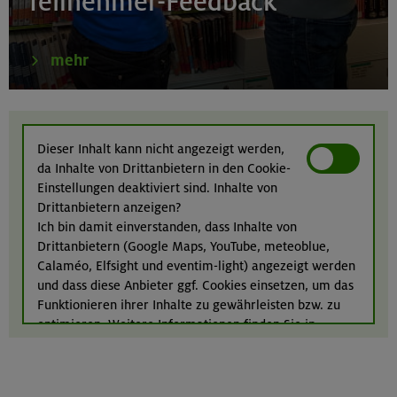
Teilnehmer-Feedback
Südlicher Frankenjura
mehr
23.08.26
Seekarspitze 2053 m
Dieser Inhalt kann nicht angezeigt werden,
da Inhalte von Drittanbietern in den Cookie-
Karwendel
Einstellungen deaktiviert sind. Inhalte von
Drittanbietern anzeigen?
Ich bin damit einverstanden, dass Inhalte von
Drittanbietern (Google Maps, YouTube, meteoblue,
24.08.26
Calaméo, Elfsight und eventim-light) angezeigt werden
Klettertreff indoor
und dass diese Anbieter ggf. Cookies einsetzen, um das
Funktionieren ihrer Inhalte zu gewährleisten bzw. zu
München
optimieren. Weitere Informationen finden Sie in
unserer
Datenschutzerklärung
.