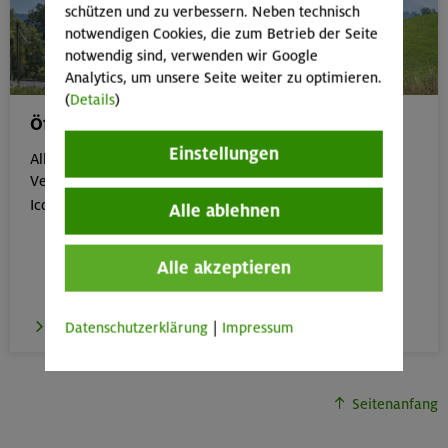
schützen und zu verbessern. Neben technisch
notwendigen Cookies, die zum Betrieb der Seite
notwendig sind, verwenden wir Google
Analytics, um unsere Seite weiter zu optimieren.
(
Details
)
Öffentliche Anreise
Einstellungen
Alle Veranstaltungen, die gut mit öffentlichen
Verkehrsmitteln erreichbar sind, erkennst du an dem

Icon:
Alle ablehnen
Alle akzeptieren
zur Übersicht
Datenschutzerklärung
|
Impressum
Seitenanfang