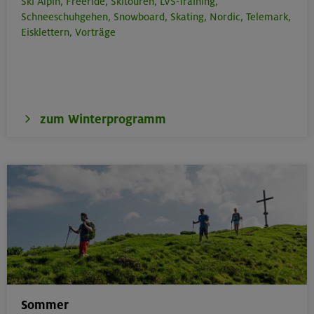
Ski Alpin,
Freeride,
Skitouren,
LVS-Training,
Schneeschuhgehen,
Snowboard,
Skating,
Nordic,
Telemark,
Eisklettern,
Vorträge
zum Winterprogramm
Sommer