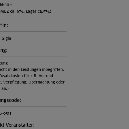
khütte
MBZ ca. 67€, Lager ca.57€)
*in:
 Gigla
ung:
itung
nicht in den Leistungen inbegriffen,
Zusatzkosten für z.B. An- und
e, Verpflegung, Übernachtung oder
 an.)
ungscode:
6-0511
kt Veranstalter: