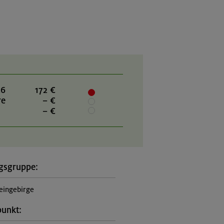
26
172 €
re
– €
– €
gsgruppe:
eingebirge
punkt: