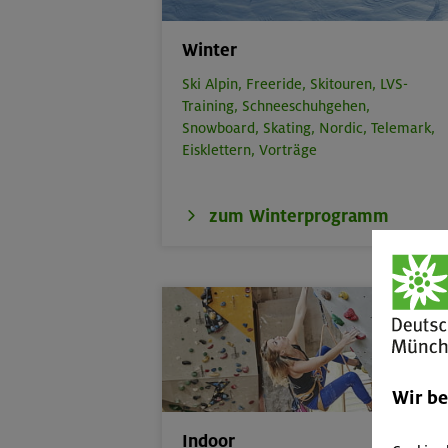
Winter
Ski Alpin,
Freeride,
Skitouren,
LVS-
Training,
Schneeschuhgehen,
Snowboard,
Skating,
Nordic,
Telemark,
Eisklettern,
Vorträge
zum Winterprogramm
Wir b
Indoor