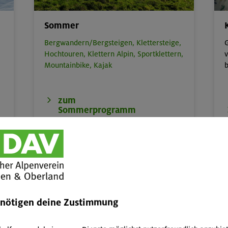
Sommer
Bergwandern/Bergsteigen,
Klettersteige,
G
Hochtouren,
Klettern Alpin,
Sportklettern,
v
Mountainbike,
Kajak
b
zum
Sommerprogramm
enötigen deine Zustimmung
Kinder, Jugend & Familie