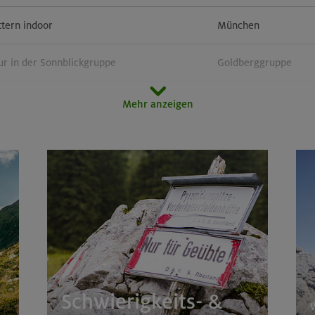
ttern indoor
München
r in der Sonnblickgruppe
Goldberggruppe
orn 3133 m (Überschreitung)
Zillertaler Alpen
Mehr anzeigen
door
München
51 m, Rappenseekopf 2468 m
Allgäuer Alpen
im Herzen von Montafon und Rätikon
Rätikon
 um den Hochgern
Chiemgauer Alpen
Schwierigkeits- &
rs für Anfänger im Altmühltal
Südlicher Frankenjur
W