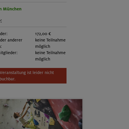
on München
:
eder:
172,00 €
eder anderer
keine Teilnahme
:
möglich
itglieder:
keine Teilnahme
möglich
Veranstaltung ist leider nicht
buchbar.