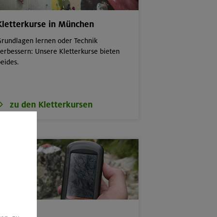
Kletterkurse in München
rundlagen lernen oder Technik
erbessern: Unsere Kletterkurse bieten
eides.
zu den Kletterkursen
Spezial