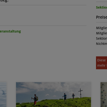
tieg:
Sekti
Preise
Mitgli
Veranstaltung
Mitgli
Sektion
Nichtm
Diese 
mehr 