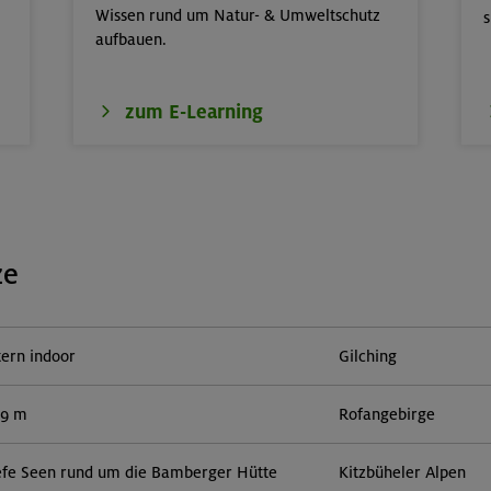
Wissen rund um Natur- & Umweltschutz
s
aufbauen.
zum E-Learning
ze
tern indoor
Gilching
59 m
Rofangebirge
efe Seen rund um die Bamberger Hütte
Kitzbüheler Alpen