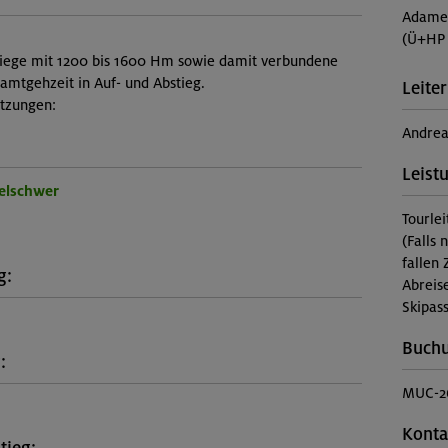
Adame
(Ü+HP 
stiege mit 1200 bis 1600 Hm sowie damit verbundene
samtgehzeit in Auf- und Abstieg.
Leiter
etzungen:
Andrea
Leist
telschwer
Tourle
(Falls 
fallen 
g:
Abreis
Skipass
Buch
:
MUC-2
Konta