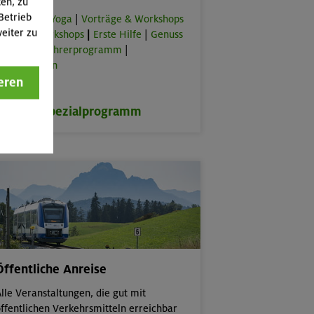
ten, zu
Betrieb
orkouts & Yoga
|
Vorträge & Workshops
eiter zu
|
Online-Workshops
|
Erste Hilfe
|
Genuss
lus
|
Bergführerprogramm
|
rbeitstouren
eren
zum Spezialprogramm
Öffentliche Anreise
lle Veranstaltungen, die gut mit
ffentlichen Verkehrsmitteln erreichbar