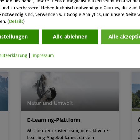
helfen uns dabei, unsere Dienste möglichst nutzerfreundlich anzubie
 und zu verbessern. Neben technisch notwendigen Cookies, die zum 
Abenteuer- & Erlebnis-Freizeiten,
Kurse
W
e notwendig sind, verwenden wir Google Analytics, um unsere Seite w
und Touren für Kinder & Jugend von 6 bis
en. (
Details
)
17,
Familienkurse, -touren und -freizeiten
P
A
nstellungen
Alle ablehnen
Alle akzepti
Kinder/Jugendprogramm
hutzerklärung
|
Impressum
Natur und Umwelt
E-Learning-Plattform
Mit unserem kostenlosen, interaktiven E-
A
Learning-Angebot kannst du dein
ö