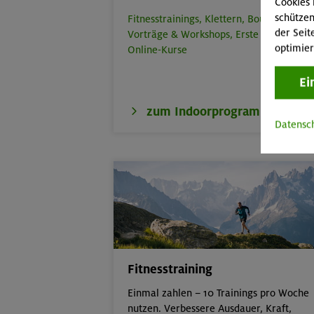
Cookies 
schützen
Fitnesstrainings,
Klettern,
Bouldern,
der Seit
Vorträge & Workshops,
Erste Hilfe,
optimier
Online-Kurse
Ei
zum Indoorprogramm
Datensc
Fitnesstraining
Einmal zahlen – 10 Trainings pro Woche
nutzen. Verbessere Ausdauer, Kraft,