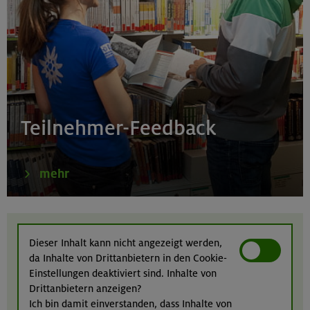
Kombikurs: Grund- und Aufbaukurs Klettern indoor (3
Termine)
München
21.08.26
Klettertreff indoor
Teilnehmer-Feedback
München
mehr
22.-23.08.26
Berg & Wandern für Einsteiger
Dieser Inhalt kann nicht angezeigt werden,
da Inhalte von Drittanbietern in den Cookie-
Kitzbüheler Alpen
Einstellungen deaktiviert sind. Inhalte von
Drittanbietern anzeigen?
Ich bin damit einverstanden, dass Inhalte von