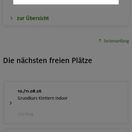
zur Übersicht
Seitenanfang
Die nächsten freien Plätze
10./11.08.26
Grundkurs Klettern indoor
Gilching