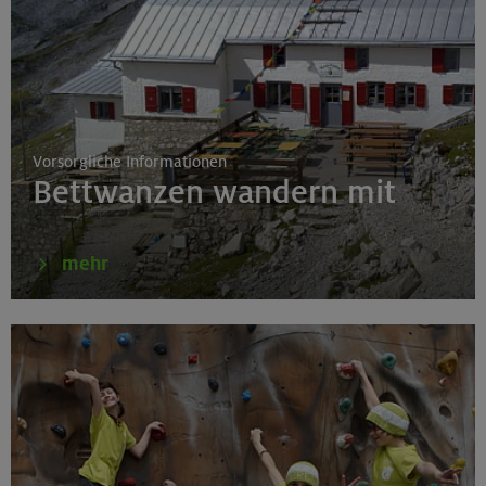
16.08.26
Schnupperkletterkurs indoor
München
Vorsorgliche Informationen
Bettwanzen wandern mit
18.08.26
Klettertreff Kids in den Sommerferien für 8-12 Jährige
mehr
Gilching
18.08.26
Klettertreff Kids in den Sommerferien für 8-12 Jährige