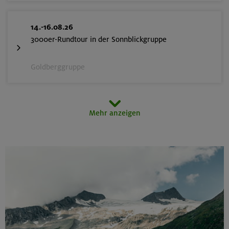
14.-16.08.26
3000er-Rundtour in der Sonnblickgruppe
Goldberggruppe
14.-16.08.26
Mehr anzeigen
Schönbichler Horn 3133 m (Überschreitung)
Zillertaler Alpen
14.08.26
Klettertreff indoor