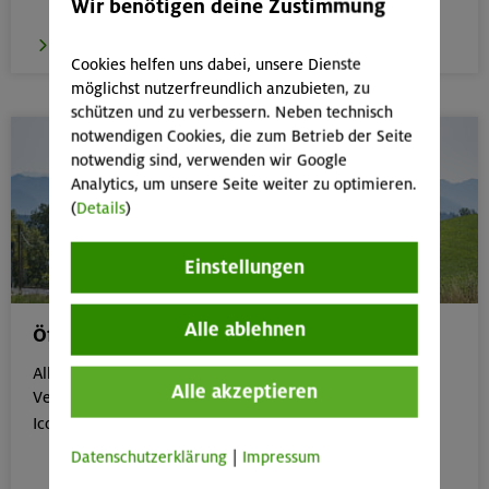
Wir benötigen deine Zustimmung
zum E-Learning
Cookies helfen uns dabei, unsere Dienste
möglichst nutzerfreundlich anzubieten, zu
schützen und zu verbessern. Neben technisch
notwendigen Cookies, die zum Betrieb der Seite
notwendig sind, verwenden wir Google
Analytics, um unsere Seite weiter zu optimieren.
(
Details
)
Einstellungen
Alle ablehnen
Öffentliche Anreise
Alle Veranstaltungen, die gut mit öffentlichen
Alle akzeptieren
Verkehrsmitteln erreichbar sind, erkennst du an dem

Icon:
Datenschutzerklärung
|
Impressum