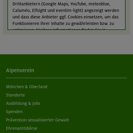
Drittanbietern (Google Maps, YouTube, meteoblue,
22./23.08.26
Calaméo, Elfsight und eventim-light) angezeigt werden
Bouldern für Einsteiger indoor
und dass diese Anbieter ggf. Cookies einsetzen, um das
Funktionieren ihrer Inhalte zu gewährleisten bzw. zu
München
optimieren. Weitere Informationen finden Sie in
unserer
Datenschutzerklärung
.
Alpenverein
München & Oberland
Standorte
Ausbildung & Jobs
Spenden
Prävention sexualisierter Gewalt
Ehrenamtsbörse