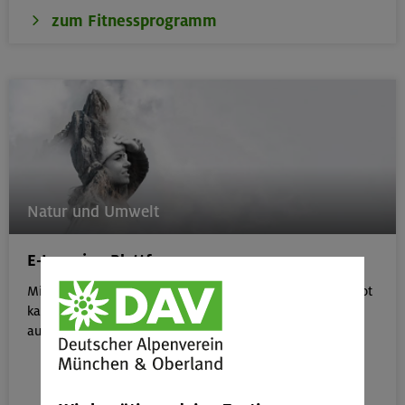
zum Fitnessprogramm
Natur und Umwelt
E-Learning-Plattform
Mit unserem kostenlosen, interaktiven E-Learning-Angebot
kannst du dein Wissen rund um Natur- & Umweltschutz
aufbauen.