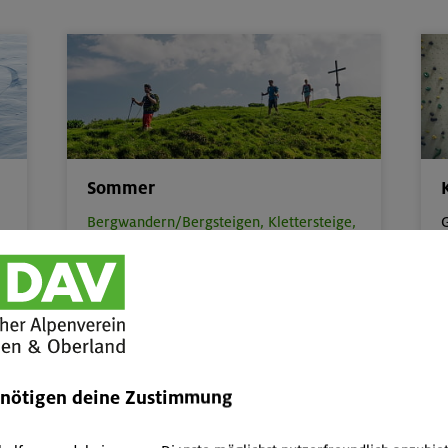
Sommer
Bergwandern/Bergsteigen,
Klettersteige,
G
Hochtouren,
Klettern Alpin,
Sportklettern,
v
Mountainbike,
Kajak
b
zum
Sommerprogramm
enötigen deine Zustimmung