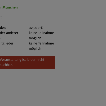
on München
:
eder:
425,00 €
eder anderer
keine Teilnahme
:
möglich
itglieder:
keine Teilnahme
möglich
Veranstaltung ist leider nicht
buchbar.