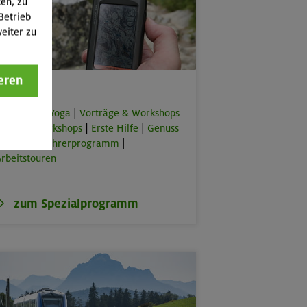
ten, zu
Betrieb
eiter zu
eren
Spezial
orkouts & Yoga
|
Vorträge & Workshops
|
Online-Workshops
|
Erste Hilfe
|
Genuss
lus
|
Bergführerprogramm
|
rbeitstouren
zum Spezialprogramm