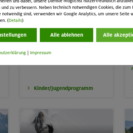
helfen uns dabei, unsere Dienste möglichst nutzerfreundlich anzubie
 und zu verbessern. Neben technisch notwendigen Cookies, die zum 
e notwendig sind, verwenden wir Google Analytics, um unsere Seite w
en. (
Details
)
nstellungen
Alle ablehnen
Alle akzepti
Kinder, Jugend & Familie
Abenteuer- & Erlebnis-Freizeiten,
Kurse
W
hutzerklärung
|
Impressum
und Touren für Kinder & Jugend von 6 bis
17,
Familienkurse, -touren und -freizeiten
P
A
Kinder/Jugendprogramm