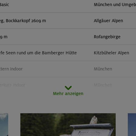
Basic
München und Umgebun
eg, Bockkarkopf 2609 m
Allgäuer Alpen
59 m
Rofangebirge
efe Seen rund um die Bamberger Hütte
Kitzbüheler Alpen
ttern indoor
München
erkurs indoor
München
Mehr anzeigen
r in der Sonnblickgruppe
Goldberggruppe
orn 3133 m (Überschreitung)
Zillertaler Alpen
door
München