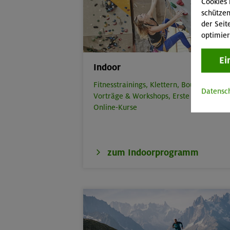
Cookies 
schützen
der Seit
optimier
Ei
Indoor
Fitnesstrainings,
Klettern,
Bouldern,
Datensc
Vorträge & Workshops,
Erste Hilfe,
Online-Kurse
zum Indoorprogramm