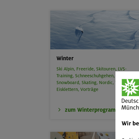
Winter
Ski Alpin,
Freeride,
Skitouren,
LVS-
Training,
Schneeschuhgehen,
Snowboard,
Skating,
Nordic,
Telemark,
Eisklettern,
Vorträge
zum Winterprogramm
Wir b