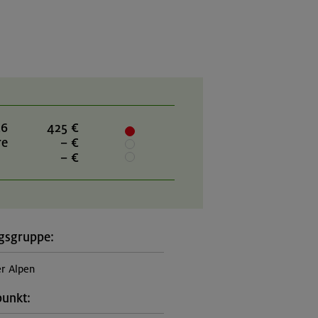
26
425 €
re
– €
– €
gsgruppe:
er Alpen
punkt: