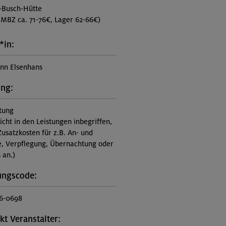
-Busch-Hütte
MBZ ca. 71-76€, Lager 62-66€)
*in:
nn Elsenhans
ung:
itung
nicht in den Leistungen inbegriffen,
Zusatzkosten für z.B. An- und
e, Verpflegung, Übernachtung oder
 an.)
ungscode:
6-0698
kt Veranstalter: