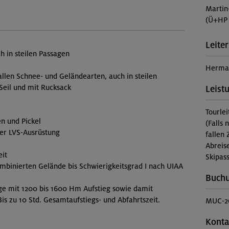
Martin
(Ü+HP 
Leiter
ch in steilen Passagen
Herma
allen Schnee- und Geländearten, auch in steilen
eil und mit Rucksack
Leist
Tourle
n und Pickel
(Falls 
er LVS-Ausrüstung
fallen 
Abreis
eit
Skipass
ombinierten Gelände bis Schwierigkeitsgrad I nach UIAA
Buch
ege mit 1200 bis 1600 Hm Aufstieg sowie damit
is zu 10 Std. Gesamtaufstiegs- und Abfahrtszeit.
MUC-2
Konta