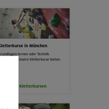
Kletterkurse in München
rundlagen lernen oder Technik
erbessern: Unsere Kletterkurse bieten
eides.
zu den Kletterkursen