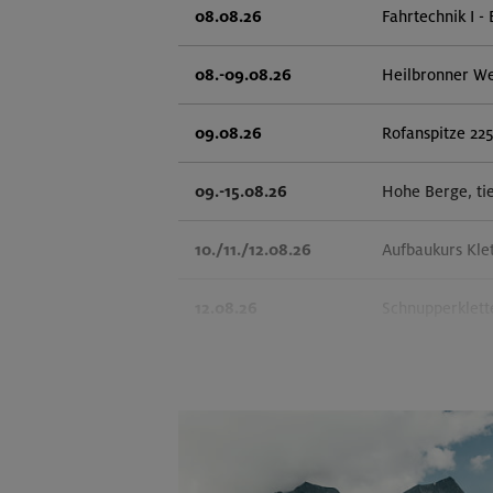
08.08.26
Fahrtechnik I - 
08.-09.08.26
Heilbronner W
09.08.26
Rofanspitze 22
09.-15.08.26
Hohe Berge, ti
10./11./12.08.26
Aufbaukurs Kle
12.08.26
Schnupperklett
14.-16.08.26
3000er-Rundtou
14.-16.08.26
Schönbichler H
14.08.26
Klettertreff in