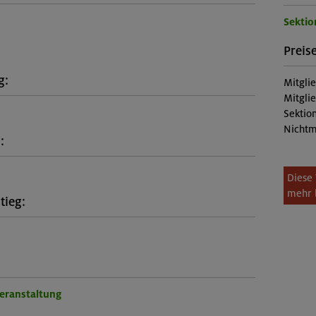
Sekti
Preise
g:
Mitgli
Mitgli
Sektion
Nichtm
:
Diese 
mehr 
tieg:
Veranstaltung