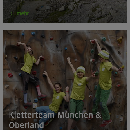
17./18./19.08.26
Aufbaukurs Klettern indoor (3 Termine)
mehr
München
17./18./19.08.26
Aufbaukurs Klettern indoor
München
16.08.26
Schnupperkletterkurs indoor
Kletterteam München &
München
Oberland