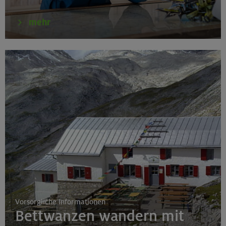
Klettertreff indoor
mehr
München
17.-19.08.26
Schwarzenstein 3369 m und Schönbichler Horn 3133
m
Zillertaler Alpen
16.08.26
Schinder 1808 m
Bayerische Voralpen (Schlierseer Berge)
Vorsorgliche Informationen
Bettwanzen wandern mit