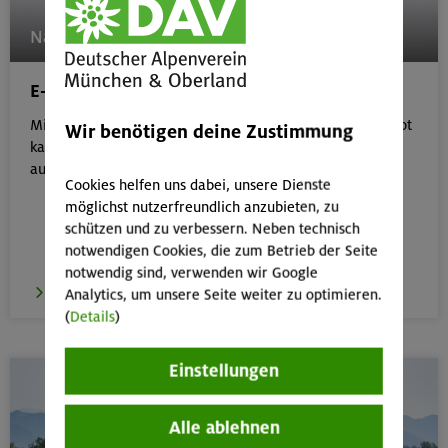
Natur und Umwelt
E-Learning-Plattform
Mit unserem kostenlosen, interaktiven E-Learning-Angebot
Wir benötigen deine Zustimmung
kannst du dein Wissen rund um Natur- & Umweltschutz
aufbauen.
Cookies helfen uns dabei, unsere Dienste
möglichst nutzerfreundlich anzubieten, zu
schützen und zu verbessern. Neben technisch
notwendigen Cookies, die zum Betrieb der Seite
notwendig sind, verwenden wir Google
zum E-Learning
Analytics, um unsere Seite weiter zu optimieren.
(
Details
)
Einstellungen
Alle ablehnen