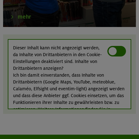
Ötztaler Alpen
mehr
21.-23.08.26
Familienfreizeit: Hüttenübernachtung mit Kindern
Dieser Inhalt kann nicht angezeigt werden,
von 6-9 J.
da Inhalte von Drittanbietern in den Cookie-
Kitzbüheler Alpen
Einstellungen deaktiviert sind. Inhalte von
Drittanbietern anzeigen?
Ich bin damit einverstanden, dass Inhalte von
Drittanbietern (Google Maps, YouTube, meteoblue,
21./22./23.08.26
Calaméo, Elfsight und eventim-light) angezeigt werden
Kombikurs: Grund- und Aufbaukurs Klettern indoor (3
und dass diese Anbieter ggf. Cookies einsetzen, um das
Termine)
Funktionieren ihrer Inhalte zu gewährleisten bzw. zu
München
optimieren. Weitere Informationen finden Sie in
unserer
Datenschutzerklärung
.