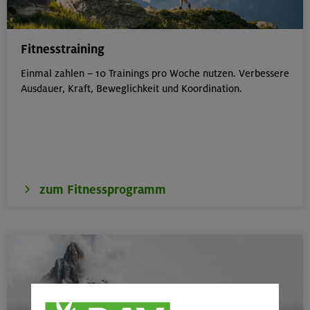
Fitnesstraining
Einmal zahlen – 10 Trainings pro Woche nutzen. Verbessere
Ausdauer, Kraft, Beweglichkeit und Koordination.
zum Fitnessprogramm