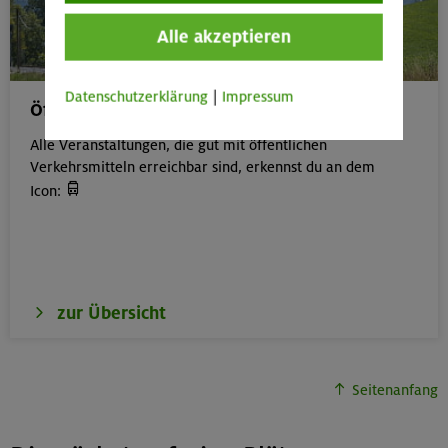
Alle akzeptieren
Datenschutzerklärung
|
Impressum
Öffentliche Anreise
Alle Veranstaltungen, die gut mit öffentlichen
Verkehrsmitteln erreichbar sind, erkennst du an dem

Icon:
zur Übersicht
Seitenanfang