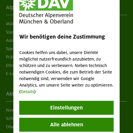
Alpenverein
München & Oberland
Standorte
Wir benötigen deine Zustimmung
Ausbildung & Jobs
Spenden
Cookies helfen uns dabei, unsere Dienste
Prävention sexualisierter Gewalt
möglichst nutzerfreundlich anzubieten, zu
Ehrenamtsbörse
schützen und zu verbessern. Neben technisch
notwendigen Cookies, die zum Betrieb der Seite
E-Learning
notwendig sind, verwenden wir Google
Analytics, um unsere Seite weiter zu optimieren.
(
Details
)
Aktuelles
Einstellungen
Newsletter
Schwarzes Brett
Alle ablehnen
Obacht geben!