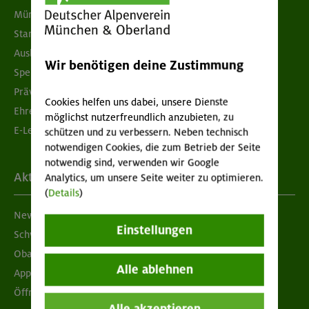
München & Oberland
Standorte
Ausbildung & Jobs
Wir benötigen deine Zustimmung
Spenden
Prävention sexualisierter Gewalt
Cookies helfen uns dabei, unsere Dienste
Ehrenamtsbörse
möglichst nutzerfreundlich anzubieten, zu
E-Learning
schützen und zu verbessern. Neben technisch
notwendigen Cookies, die zum Betrieb der Seite
notwendig sind, verwenden wir Google
Aktuelles
Analytics, um unsere Seite weiter zu optimieren.
(
Details
)
Newsletter
Einstellungen
Schwarzes Brett
Obacht geben!
Alle ablehnen
App "Mein DAV+"
Öffnungszeiten
Alle akzeptieren