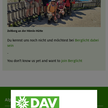
Zeitberg an der Hörnle-Hütte
Du kennst uns noch nicht und möchtest bei
Berglicht dabei
sein
-
You don't know us yet and want to
join Berglicht
Alpenverein