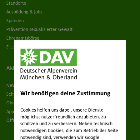
Standorte
Ausbildung & Jobs
Spenden
Prävention sexualisierter Gewalt
Ehrenamtsbörse
E-Learning
Aktuelles
Newsletter
Wir benötigen deine Zustimmung
Schwarzes Brett
Obacht geben!
Cookies helfen uns dabei, unsere Dienste
App "Mein DAV+"
möglichst nutzerfreundlich anzubieten, zu
Öffnungszeiten
schützen und zu verbessern. Neben technisch
notwendigen Cookies, die zum Betrieb der Seite
notwendig sind, verwenden wir Google