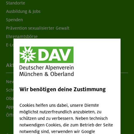
Standorte
Ausbildung & Jobs
Spenden
Prävention sexualisierter Gewalt
Ehrenamtsbörse
E-Learning
Aktuelles
Newsletter
Wir benötigen deine Zustimmung
Schwarzes Brett
Obacht geben!
Cookies helfen uns dabei, unsere Dienste
App "Mein DAV+"
möglichst nutzerfreundlich anzubieten, zu
Öffnungszeiten
schützen und zu verbessern. Neben technisch
notwendigen Cookies, die zum Betrieb der Seite
notwendig sind, verwenden wir Google