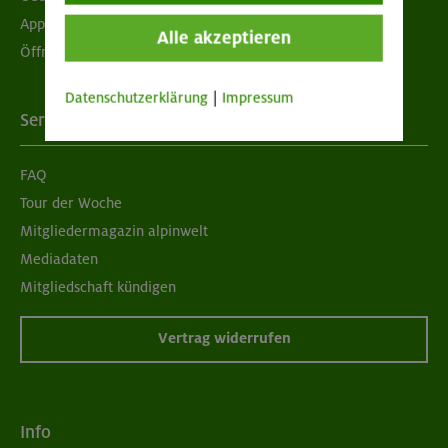
App "Mein DAV+"
Alle akzeptieren
Öffnungszeiten
Datenschutzerklärung
|
Impressum
Services
FAQ
Tour der Woche
Mitgliedermagazin alpinwelt
Mediadaten
Mitgliedschaft kündigen
Vertrag widerrufen
Info