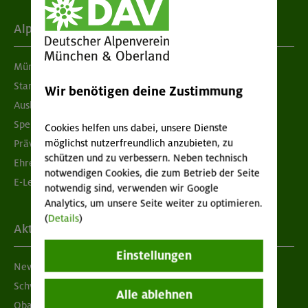
Alpenverein
München & Oberland
Standorte
Wir benötigen deine Zustimmung
Ausbildung & Jobs
Spenden
Cookies helfen uns dabei, unsere Dienste
möglichst nutzerfreundlich anzubieten, zu
Prävention sexualisierter Gewalt
schützen und zu verbessern. Neben technisch
Ehrenamtsbörse
notwendigen Cookies, die zum Betrieb der Seite
E-Learning
notwendig sind, verwenden wir Google
Analytics, um unsere Seite weiter zu optimieren.
(
Details
)
Aktuelles
Einstellungen
Newsletter
Schwarzes Brett
Alle ablehnen
Obacht geben!