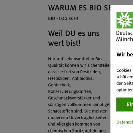
WARUM ES BIO SEIN M
BIO - LOGISCH!
Weil DU es uns
W
wert bist!
u
Wir b
We
Nur mit Lebensmittel in Bio-
Qualität können wir sicherstellen,
ha
Cookies 
dass sie frei von Pestiziden,
»Ko
schützen
Herbiziden, Antibiotika,
zer
der Seit
Gentechnik,
un
optimier
Konservierungsstoffen,
Auc
Geschmacksverstärker und
noc
Ei
sonstigen vollkommen unnötigen
ges
Schadstoffen sind. Die meisten
üb
modernen Unverträglichkeiten
Mon
Datensc
und Allergien kommen von
Rod
chemischen Spritzmitteln und