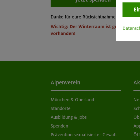
Ei
Danke für eure Rücksichtnahme und eure U
Wichtig: Der Winterraum ist gesperrt, led
Datensc
vorhanden!
Alpenverein
Ak
München & Oberland
Ne
Standorte
Sc
Ausbildung & Jobs
Ob
Spenden
Ap
Prävention sexualisierter Gewalt
Öf