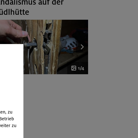
ndalismus auf der
üdlhütte
1/4
ten, zu
Betrieb
eiter zu