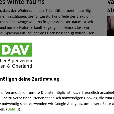
es Winterraums
Va
St
 dass der Winterraum der Stüdlhütte erneut mutwillig
eingeschlagen, die Tür zerstört und Teile der Elektronik
hebliche Menge Müll zurückgelassen. Der Raum ist seit
und nur als Notunterkunft zugänglich. Damals löst ein
e Explosion aus, bei der das Dach beschädigt wurde. Den
dürftig instand gesetzt. Für eine vollständige
en Ressourcen.
tzt den Winterraum respektvoll und hinterlässt ihn
h bedanken. Euer verantwortungsvoller Umgang zeigt, wie
undinnen und Bergfreunde ist.
, appellieren wir eindringlich:
ventar mit Respekt. Jede Beschädigung verursacht hohe
enötigen deine Zustimmung
en und Spenden getragen werden müssen. Dieses Geld fehlt
beim Erhalt der Wege und bei Angeboten, die allen
helfen uns dabei, unsere Dienste möglichst nutzerfreundlich anzubie
 und zu verbessern. Neben technisch notwendigen Cookies, die zum 
ann dies mit einer Spende machen. Jeder Betrag hilft!
e notwendig sind, verwenden wir Google Analytics, um unsere Seite w
en. (
Details
)