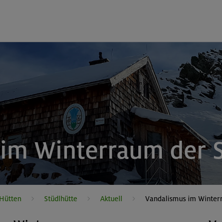
im Winterraum der S
 Hütten
Stüdlhütte
Aktuell
Vandalismus im Winter