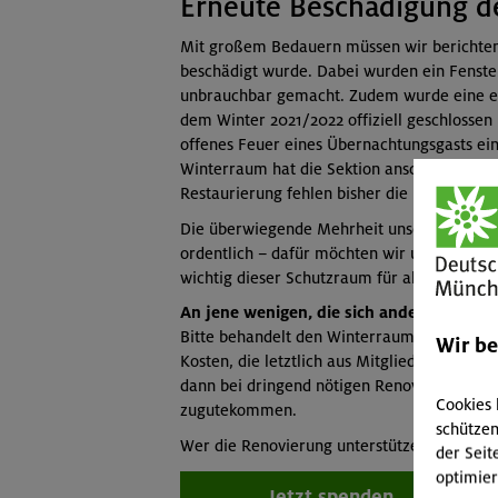
Erneute Beschädigung d
Mit großem Bedauern müssen wir berichten,
beschädigt wurde. Dabei wurden ein Fenster 
unbrauchbar gemacht. Zudem wurde eine er
dem Winter 2021/2022 offiziell geschlossen 
offenes Feuer eines Übernachtungsgasts ein
Winterraum hat die Sektion anschließend not
Restaurierung fehlen bisher die notwendig
Die überwiegende Mehrheit unserer Gäste nu
ordentlich – dafür möchten wir uns herzlic
wichtig dieser Schutzraum für alle Bergfre
An jene wenigen, die sich anders verhalten
Bitte behandelt den Winterraum und das In
Wir b
Kosten, die letztlich aus Mitgliedsbeiträg
dann bei dringend nötigen Renovierungen, 
Cookies 
zugutekommen.
schützen
Wer die Renovierung unterstützen möchte, k
der Seit
optimier
Jetzt spenden