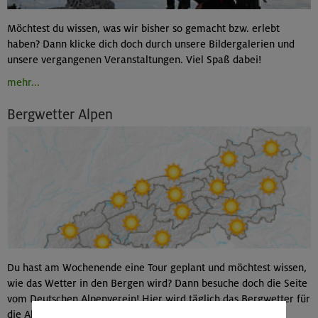
Möchtest du wissen, was wir bisher so gemacht bzw. erlebt
haben? Dann klicke dich doch durch unsere Bildergalerien und
unsere vergangenen Veranstaltungen. Viel Spaß dabei!
mehr...
Bergwetter Alpen
Du hast am Wochenende eine Tour geplant und möchtest wissen,
wie das Wetter in den Bergen wird? Dann besuche doch die Seite
vom Deutschen Alpenverein! Hier wird täglich das Bergwetter für
die Alpen aktualisiert.