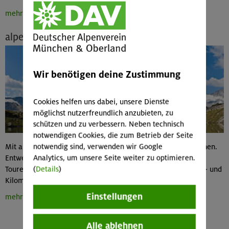
mehr...
alpenvereinaktiv.com
Wir benötigen deine Zustimmung
Cookies helfen uns dabei, unsere Dienste
möglichst nutzerfreundlich anzubieten, zu
schützen und zu verbessern. Neben technisch
notwendigen Cookies, die zum Betrieb der Seite
notwendig sind, verwenden wir Google
Mit alpenvereinaktiv.com kannst du deine Touren online planen.
Analytics, um unsere Seite weiter zu optimieren.
Entweder du wählst eine Tour aus dem vielseitigen
(
Details
)
Tourenangebot, oder du planst deine eigene Tour mit Höhen- und
Kilometerangaben. Probier's einfach mal aus!
Einstellungen
mehr...
Alle ablehnen