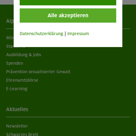
Alle akzeptieren
Alpenverein
Datenschutzerklärung
|
Impressum
München & Oberland
Standorte
Ausbildung & Jobs
Spenden
Prävention sexualisierter Gewalt
Ehrenamtsbörse
E-Learning
Aktuelles
Newsletter
Schwarzes Brett