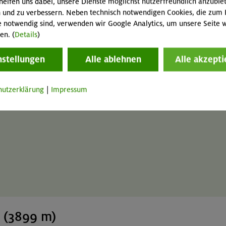
helfen uns dabei, unsere Dienste möglichst nutzerfreundlich anzubie
en, da Inhalte von Drittanbietern in den Cookie-Einstellungen deaktiv
 und zu verbessern. Neben technisch notwendigen Cookies, die zum 
e notwendig sind, verwenden wir Google Analytics, um unsere Seite w
lte von Drittanbietern (Google Maps, YouTube, meteoblue, Calaméo, E
en. (
Details
)
er ggf. Cookies einsetzen, um das Funktionieren ihrer Inhalte zu ge
nserer
Datenschutzerklärung
.
nstellungen
Alle ablehnen
Alle akzepti
hutzerklärung
|
Impressum
ü (3899 m)