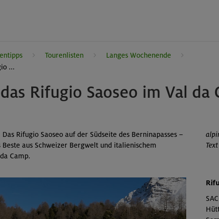
entipps
Tourenlisten
Langes Wochenende
o ...
das Rifugio Saoseo im Val da
: Das Rifugio Saoseo auf der Südseite des Berninapasses –
alpi
as Beste aus Schweizer Bergwelt und italienischem
Text
 da Camp.
Rif
SAC
Hüt