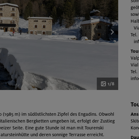
Som
geö
sowi
Hal
Via
Tel
inf
Tou
Val
Vial
Tel.
inf
1/8
Tou
o (1985 m) im südöstlichsten Zipfel des Engadins. Obwohl
Ans
italienischen Bergketten umgeben ist, erfolgt der Zustieg
Skit
izer Seite. Eine gute Stunde ist man mit Tourenski
Kond
tursteinhütte und deren sonnige Terrasse erreicht.
Dau