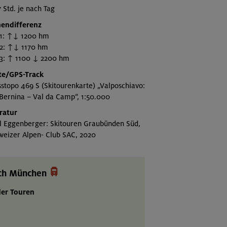
7 Std. je nach Tag
endifferenz
 1: ↑↓ 1200 hm
 2: ↑↓ 1170 hm
 3: ↑ 1100 ↓ 2200 hm
te/GPS-Track
stopo 469 S (Skitourenkarte) „Valposchiavo:
Bernina – Val da Camp“, 1:50.000
ratur
al Eggenberger: Skitouren Graubünden Süd,
weizer Alpen- Club SAC, 2020

ach München
er Touren