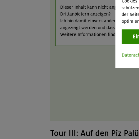
Cookies 
Dieser Inhalt kann nicht angezeigt werd
schützen
Drittanbietern anzeigen?
der Seit
Ich bin damit einverstanden, dass Inha
optimier
angezeigt werden und dass diese Anbiet
Weitere Informationen finden Sie in u
Ei
Datensc
Tour III: Auf den Piz Pal