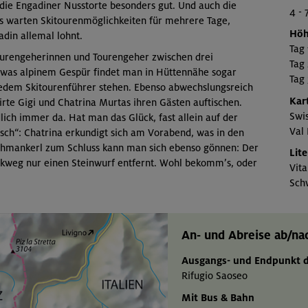
die Engadiner Nusstorte besonders gut. Und auch die
4 - 
Es warten Skitourenmöglichkeiten für mehrere Tage,
Höh
adin allemal lohnt.
Tag
ourengeherinnen und Tourengeher zwischen drei
Tag
etwas alpinem Gespür findet man in Hüttennähe sogar
Tag
n jedem Skitourenführer stehen. Ebenso abwechslungsreich
Kar
Wirte Gigi und Chatrina Murtas ihren Gästen auftischen.
Swis
lich immer da. Hat man das Glück, fast allein auf der
Val 
nsch“: Chatrina erkundigt sich am Vorabend, was in den
chmankerl zum Schluss kann man sich ebenso gönnen: Der
Lite
ckweg nur einen Steinwurf entfernt. Wohl bekomm’s, oder
Vit
Sch
An- und Abreise ab/n
Ausgangs- und Endpunkt d
Rifugio Saoseo
Mit Bus & Bahn