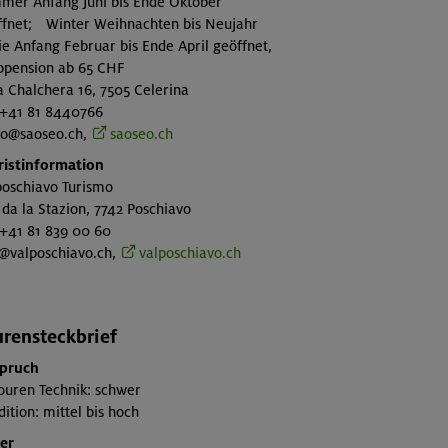
mer Anfang Juni bis Ende Oktober
ffnet; Winter Weihnachten bis Neujahr
e Anfang Februar bis Ende April geöffnet,
bpension ab 65 CHF
 Chalchera 16, 7505 Celerina
. +41 81 8440766
o@saoseo.ch,
saoseo.ch
ristinformation
poschiavo Turismo
 da la Stazion, 7742 Poschiavo
 +41 81 839 00 60
o@valposchiavo.ch,
valposchiavo.ch
rensteckbrief
pruch
ouren Technik: schwer
ition: mittel bis hoch
er