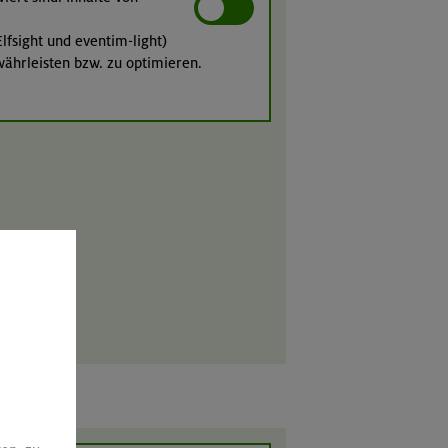
lfsight und eventim-light)
währleisten bzw. zu optimieren.