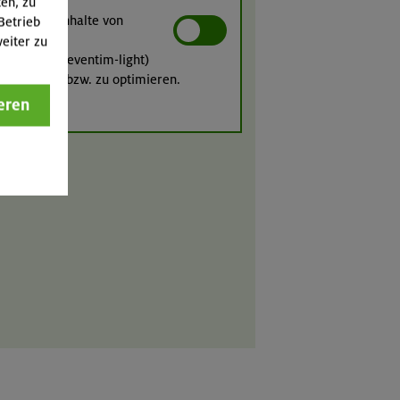
ten, zu
iert sind. Inhalte von
Betrieb
eiter zu
lfsight und eventim-light)
währleisten bzw. zu optimieren.
eren