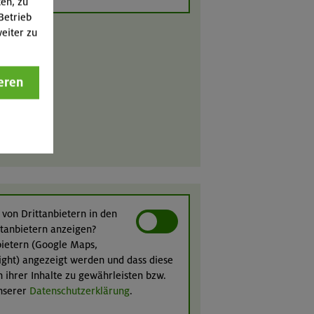
ten, zu
Betrieb
eiter zu
eren
 von Drittanbietern in den
ittanbietern anzeigen?
nbietern (Google Maps,
ight) angezeigt werden und dass diese
n ihrer Inhalte zu gewährleisten bzw.
unserer
Datenschutzerklärung
.