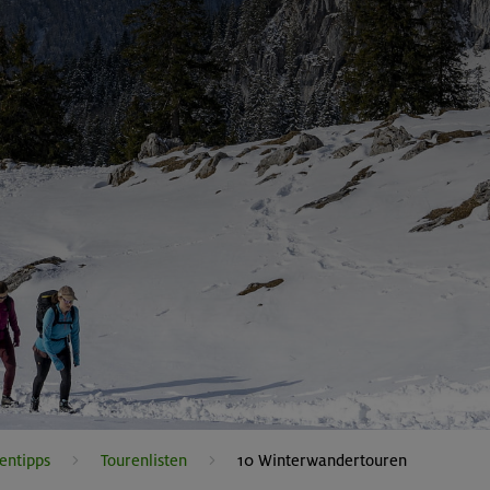
entipps
Tourenlisten
10 Winterwandertouren