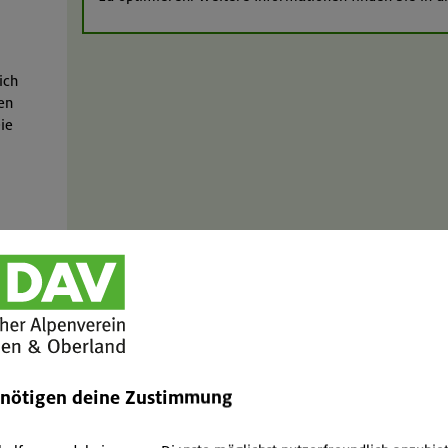
ich
en
ie
g:
Dieser Inhalt kann nicht angezeigt werden, da Inhalte
Cookie-Einstellungen deaktiviert sind. Inhalte von Dr
 ist
Ich bin damit einverstanden, dass Inhalte von Dritta
Weiß
YouTube, meteoblue, Calaméo, Elfsight und eventim-l
enötigen deine Zustimmung
Anbieter ggf. Cookies einsetzen, um das Funktioniere
bung
zu optimieren. Weitere Informationen finden Sie in 