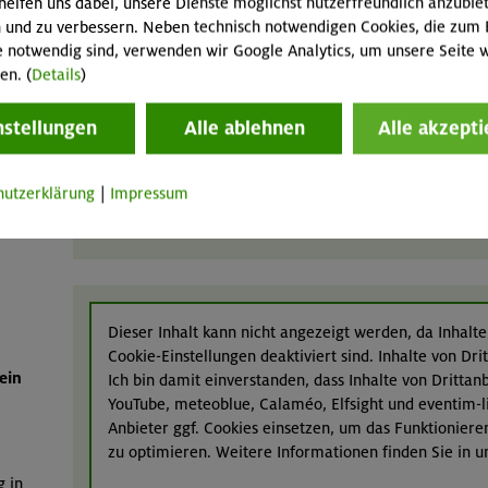
n
helfen uns dabei, unsere Dienste möglichst nutzerfreundlich anzubie
 und zu verbessern. Neben technisch notwendigen Cookies, die zum 
e notwendig sind, verwenden wir Google Analytics, um unsere Seite w
en. (
Details
)
nstellungen
Alle ablehnen
Alle akzepti
hutzerklärung
|
Impressum
Dieser Inhalt kann nicht angezeigt werden, da Inhalte
Cookie-Einstellungen deaktiviert sind. Inhalte von Dr
ein
Ich bin damit einverstanden, dass Inhalte von Dritta
YouTube, meteoblue, Calaméo, Elfsight und eventim-l
Anbieter ggf. Cookies einsetzen, um das Funktioniere
zu optimieren. Weitere Informationen finden Sie in 
g in