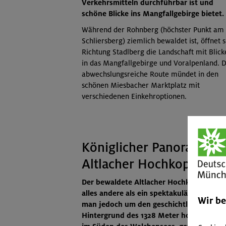
Verkehrsmitteln durchführbar ist und
schöne Blicke ins Mangfallgebirge bietet.
Während der Rohnberg (höchster Punkt am
Schliersberg) ziemlich bewaldet ist, öffnet s
Richtung Stadlberg die Landschaft mit Blick
in das Mangfallgebirge und Voralpenland. D
abwechslungsreiche Route mündet in den
schönen Miesbacher Marktplatz mit
verschiedenen Einkehroptionen.
Königlicher Panoramawe
Altlacher Hochkopf
Der bewaldete Altlacher Hochkopf an sich
alles andere als ein spektakulärer Berg. 
Wir b
man jedoch um den geschichtlichen
Hintergrund des 1328 Meter hohen Erhe