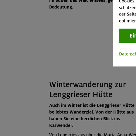
im Süden des Walchensees, gewinnt sie a
Cookies 
Bedeutung.
schützen
der Seit
optimier
Ei
Datensc
Winterwanderung zur
Lenggrieser Hütte
Auch im Winter ist die Lenggrieser Hütte 
beliebtes Wanderziel. Von der Hütte aus
haben Sie eine herrlichen Blick ins
Karwendel.
Von Lenggries aus über die Maria-Anna-We