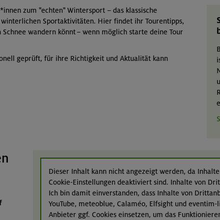
r*innen zum "echten" Wintersport – das klassische
winterlichen Sportaktivitäten. Hier findet ihr Tourentipps,
n Schnee wandern könnt – wenn möglich starte deine Tour
B
nell geprüft, für ihre Richtigkeit und Aktualität kann
i
N
u
R
e
S
en
Dieser Inhalt kann nicht angezeigt werden, da Inhalte
Cookie-Einstellungen deaktiviert sind. Inhalte von Dr
Ich bin damit einverstanden, dass Inhalte von Dritta
f
YouTube, meteoblue, Calaméo, Elfsight und eventim-l
Anbieter ggf. Cookies einsetzen, um das Funktioniere