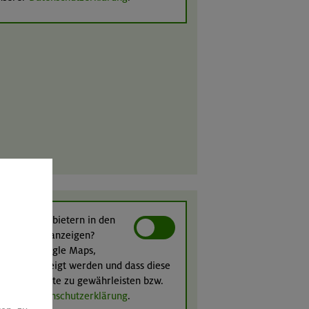
 von Drittanbietern in den
ittanbietern anzeigen?
nbietern (Google Maps,
ight) angezeigt werden und dass diese
n ihrer Inhalte zu gewährleisten bzw.
unserer
Datenschutzerklärung
.