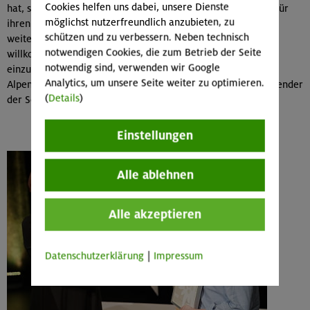
Cookies helfen uns dabei, unsere Dienste
hat, sondern auch allen anderen ehrenamtlich Engagierten für
möglichst nutzerfreundlich anzubieten, zu
ihren unermüdlichen Einsatz. Wir freuen uns übrigens über
schützen und zu verbessern. Neben technisch
weitere ehrenamtliche Mitstreiter, die bei uns immer
notwendigen Cookies, die zum Betrieb der Seite
willkommen sind. Es gibt diverse Möglichkeiten, sich bei uns
notwendig sind, verwenden wir Google
einzubringen und damit auch die generelle Ausrichtung des
Analytics, um unsere Seite weiter zu optimieren.
Alpenvereins mitzuprägen“, so Dr. Matthias Ballweg, Vorsitzender
(
Details
)
der Sektion Oberland.
Einstellungen
Alle ablehnen
Alle akzeptieren
Datenschutzerklärung
|
Impressum