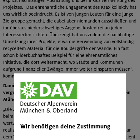
explizit nachhaltigen Ausrichtung und der inklusiven Wirkung des
Projektes. „Das ehrenamtliche Engagement des Kraxlkollektiv hat
uns wirklich beeindruckt. Es ist von jungen Leuten für eine junge
Zielgruppe gemacht, die dabei aber niemanden ausschließen und
ihr überaus niederschwelliges Angebot kostenfrei an jeden
Interessierten richten. Überzeugt hat uns zudem die nachhaltige
Umsetzung ihrer Projekte, etwa die Verwendung von vollständig
recyceltem Material für die Bouldergriffe der Wände. Ein fast
schon bilderbuchhaftes Beispiel für eine ehrenamtliches
Initiative, die dort weitermacht, wo Städte und Kommunen
aufgrund finanzieller Zwänge immer weiter einsparen müssen“,
kommentiert Melanie Grimm aus dem DAV-Präsidium.
Damit geht der Ehrenamtspreis, der seit 2015 vom DAV
vergeben wird, bereits zum dritten Mal an den Alpenverein
München & Oberland.
„Die Auszeichnung ist einmal mehr die Bestätigung, dass wir
beim Alpenverein München & Oberland für die Gesellschaft
wertvolle Projekte auf ehrenamtlicher Basis erfolgreich
Wir benötigen deine Zustimmung
realisieren können. Dafür danken wir an dieser Stelle nicht nur
dem Team des Kraxlkollektivs, das diesen Preis mehr als verdient