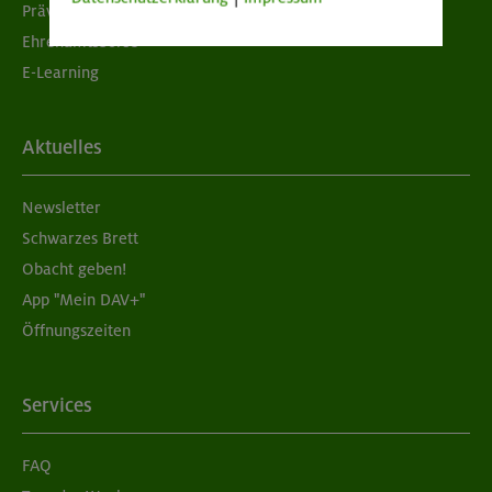
Prävention sexualisierter Gewalt
Ehrenamtsbörse
E-Learning
Aktuelles
Newsletter
Schwarzes Brett
Obacht geben!
App "Mein DAV+"
Öffnungszeiten
Services
FAQ