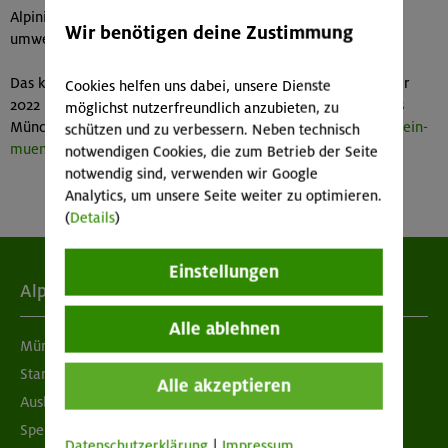
Alpinist*innen so noch stärker für nachhaltigen und
Wir benötigen deine Zustimmung
umweltverträglichen Bergsport sensibilisieren.
Das komplette alpinprogramm 2022/23 ist ab dem 6. Oktober
Cookies helfen uns dabei, unsere Dienste
2022 unter folgendem Link auf der Website des Alpenvereins
möglichst nutzerfreundlich anzubieten, zu
München & Oberland einsehbar und buchbar:
www.alpenverein-
schützen und zu verbessern. Neben technisch
muenchen-oberland.de/alpinprogramm
notwendigen Cookies, die zum Betrieb der Seite
notwendig sind, verwenden wir Google
Analytics, um unsere Seite weiter zu optimieren.
(
Details
)
Einstellungen
Alpenverein
Alle ablehnen
München & Oberland
Standorte
Alle akzeptieren
Ausbildung & Jobs
Spenden
Datenschutzerklärung
|
Impressum