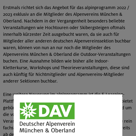
Erstmals richtet sich das Angebot für das alpinprogramm 2022 /
2023 exklusiv an die Mitglieder des Alpenvereins München &
Oberland. Nachdem in der Vergangenheit besonders beliebte
Veranstaltungen wie Hochtouren oder Skibergsteigen oftmals
innerhalb kürzester Zeit ausgebucht waren, da sie auch für
Mitglieder aller anderen deutschen Alpenvereinssektion buchbar
waren, können von nun an nur noch die Mitglieder des
Alpenvereins München & Oberland die Outdoor-Veranstaltungen
buchen. Eine Ausnahme bilden wie bisher alle Indoor-
Kletterkurse, Workshops und Theorieveranstaltungen, diese sind
auch künftig für Nichtmitglieder und Alpenvereins-Mitglieder
anderer Sektionen buchbar.
Eine weitere Neuerung im alpinprogramm ist die E-Learning-
Plattform “Meine Wissenslandschaft”: Die Online-Plattform bietet
gebündelt und interaktiv Natur- & Umweltschutz-Wissen rund um
die von den Teilnehmer*innen gebuchte alpinprogramm-
Veranstaltung. Die Umweltbausteine erweitern die bisherige rein
fachsportlichen Ausbildung. Die Inhalte können kostenlos bereits
ab dem Datum der Kursbuchung eingesehen werden und die