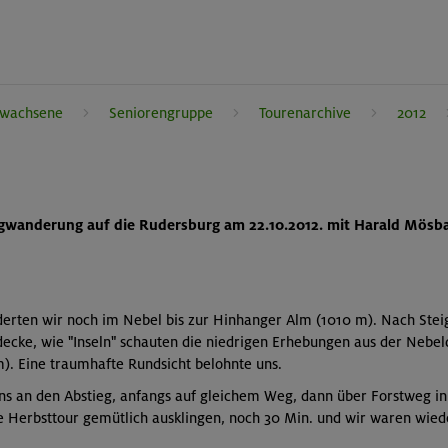
rwachsene
Seniorengruppe
Tourenarchive
2012
gwanderung auf die Rudersburg am 22.10.2012. mit Harald Mösb
nderten wir noch im Nebel bis zur Hinhanger Alm (1010 m). Nach Ste
decke, wie "Inseln" schauten die niedrigen Erhebungen aus der Nebel
). Eine traumhafte Rundsicht belohnte uns.
ns an den Abstieg, anfangs auf gleichem Weg, dann über Forstweg in
e Herbsttour gemütlich ausklingen, noch 30 Min. und wir waren wied