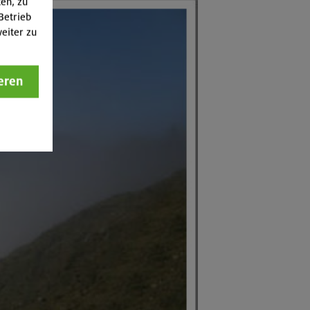
ten, zu
Betrieb
eiter zu
eren