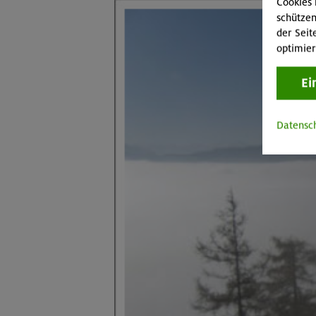
Cookies 
schützen
der Seit
optimier
Ei
Datensc