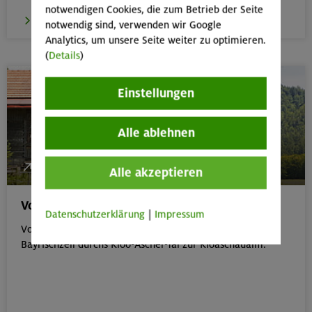
notwendigen Cookies, die zum Betrieb der Seite
zur Tour
notwendig sind, verwenden wir Google
Analytics, um unsere Seite weiter zu optimieren.
(
Details
)
Einstellungen
Alle ablehnen
54 Hm, 0:35 Std, leicht
Alle akzeptieren
Vom Zipflwirt zur Kloaschaualm
Datenschutzerklärung
|
Impressum
Vom Parkplatz an der Gaststätte Ziplfwirt südlich von
Bayrischzell durchs Kloo-Ascher-Tal zur Kloaschaualm.