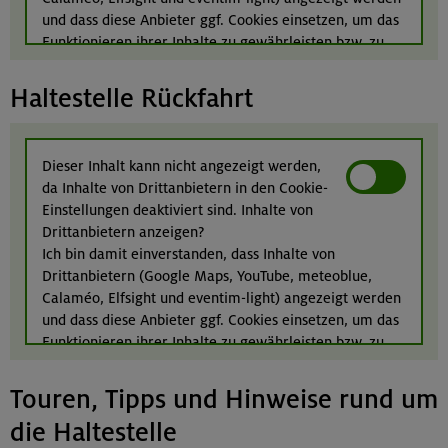
und dass diese Anbieter ggf. Cookies einsetzen, um das
Funktionieren ihrer Inhalte zu gewährleisten bzw. zu
optimieren. Weitere Informationen finden Sie in
unserer
Datenschutzerklärung
.
Haltestelle Rückfahrt
Dieser Inhalt kann nicht angezeigt werden,
da Inhalte von Drittanbietern in den Cookie-
Einstellungen deaktiviert sind. Inhalte von
Drittanbietern anzeigen?
Ich bin damit einverstanden, dass Inhalte von
Drittanbietern (Google Maps, YouTube, meteoblue,
Calaméo, Elfsight und eventim-light) angezeigt werden
und dass diese Anbieter ggf. Cookies einsetzen, um das
Funktionieren ihrer Inhalte zu gewährleisten bzw. zu
optimieren. Weitere Informationen finden Sie in
unserer
Datenschutzerklärung
.
Touren, Tipps und Hinweise rund um
die Haltestelle