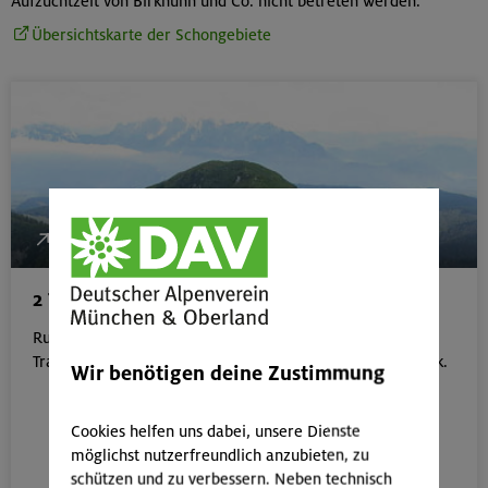
Aufzuchtzeit von Birkhuhn und Co. nicht betreten werden.
Übersichtskarte der Schongebiete
1200 Hm, 9 Std, mittel
2 Tagestour Zipflwirt-Brünnsteinhaus
Rundweg von Bayrischzell-Zipflwirt über den Großen
Traithen zum Brünnsteinhaus, durch das Nesslertal zurück.
Wir benötigen deine Zustimmung
Cookies helfen uns dabei, unsere Dienste
möglichst nutzerfreundlich anzubieten, zu
schützen und zu verbessern. Neben technisch