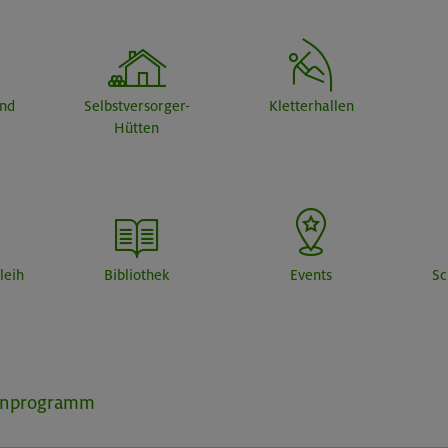
end
Selbstversorger-
Kletterhallen
Hütten
leih
Bibliothek
Events
Sc
inprogramm