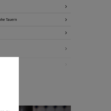
ohe Tauern
g (inkl. bayer. Voralpenraum)