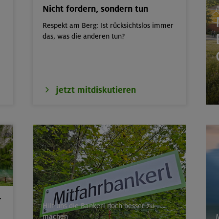
Nicht fordern, sondern tun
A
 m
Bayerische Voralpen 
Respekt am Berg: Ist rücksichtslos immer
tern indoor (3 Termine)
München
das, was die anderen tun?
ttern indoor
München
erkurs indoor
München
jetzt mitdiskutieren
ds in den Sommerferien für 8-12 Jährige
Gilching
ds in den Sommerferien für 8-12 Jährige
München
r
Hilf uns die Bankerl noch besser zu
machen
M