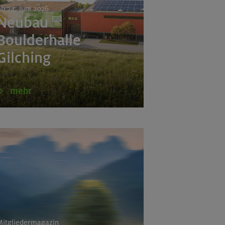
b 24. Juni 2026
(Schlierseer Berge)
Neubau
Boulderhalle
Gilching
mehr
itgliedermagazin