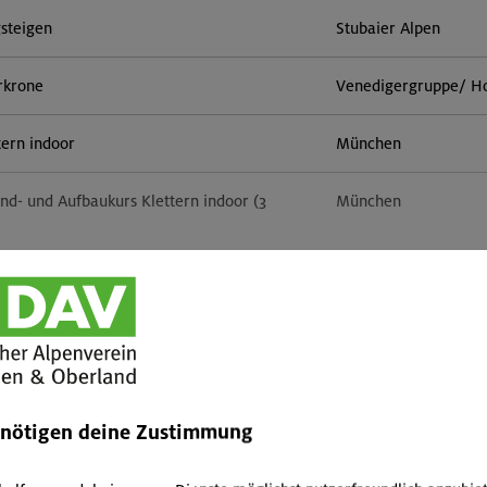
steigen
Stubaier Alpen
rkrone
Venedigergruppe/ H
tern indoor
München
nd- und Aufbaukurs Klettern indoor (3
München
door
München
Mehr anzeigen
Basic
München und Umgebun
eg, Bockkarkopf 2609 m
Allgäuer Alpen
enötigen deine Zustimmung
tern indoor (3 Termine)
München