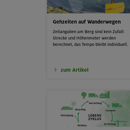
Sesvennahütte
Gehzeiten auf Wanderwegen
15.-20.08.26
Klettersteige 
(inkl. Ü)
Zeitangaben am Berg sind kein Zufall:
Strecke und Höhenmeter werden
15.08.26
MTB-Tour rund
berechnet, das Tempo bleibt individuell.
17.-21.08.26
Kinderkletterku
zum Artikel
17./18./19.08.26
Grundkurs Klet
16.08.26
Karwendel-Run
17.08.26
Klettertreff in
17.-19.08.26
Schwarzenstein