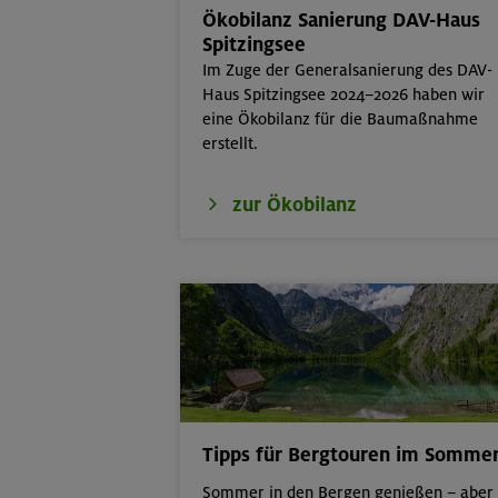
Ökobilanz Sanierung DAV-Haus
16.08.26
Schinder 1808
Spitzingsee
Im Zuge der Generalsanierung des DAV-
17./18./19.08.26
Aufbaukurs Klet
Haus Spitzingsee 2024–2026 haben wir
eine Ökobilanz für die Baumaßnahme
17./18./19.08.26
Aufbaukurs Kle
erstellt.
16.08.26
Schnupperklett
zur Ökobilanz
18.08.26
Klettertreff Ki
18.08.26
Klettertreff Ki
Tipps für Bergtouren im Somme
Sommer in den Bergen genießen – aber