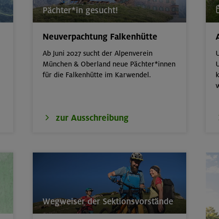
Pächter*in gesucht!
Neuverpachtung Falkenhütte
im Herzen von Montafon und Rätikon
Rätikon
Ab Juni 2027 sucht der Alpenverein
U
München & Oberland neue Pächter*innen
U
 um den Hochgern
Chiemgauer Alpen
für die Falkenhütte im Karwendel.
k
rs für Anfänger im Altmühltal
Südlicher Frankenjur
zur Ausschreibung
tern indoor
München
de
Karwendel
door
München
Wegweiser der Sektionsvorstände
 3369 m und Schönbichler Horn 3133 m
Zillertaler Alpen