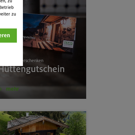
ten, zu
Betrieb
eiter zu
eren
rlebnisse verschenken
Hüttengutschein
mehr