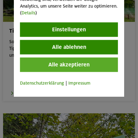
Analytics, um unsere Seite weiter zu optimieren.
(
Details
)
Einstellungen
Tipps für Bergtouren im Sommer
Sommer in den Bergen genießen – aber sicher: Unsere
Alle ablehnen
Tipps zu Hitze, Gewitter & Co. helfen dir, entspannt
unterwegs zu bleiben.
Alle akzeptieren
Datenschutzerklärung
|
Impressum
zu den Tipps