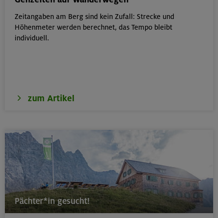
Zeitangaben am Berg sind kein Zufall: Strecke und
17.-19.08.26
Höhenmeter werden berechnet, das Tempo bleibt
Schwarzenstein 3369 m und Schönbichler Horn 3133
individuell.
m
Zillertaler Alpen
zum Artikel
16.08.26
Schinder 1808 m
Bayerische Voralpen (Schlierseer Berge)
17./18./19.08.26
Aufbaukurs Klettern indoor (3 Termine)
Pächter*in gesucht!