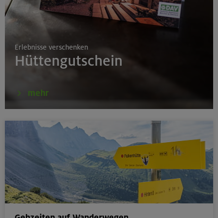
17./18./19.08.26
Grundkurs Klettern indoor
Erlebnisse verschenken
München
Hüttengutschein
16.08.26
mehr
Karwendel-Runde
Karwendel
17.08.26
Klettertreff indoor
München
Gehzeiten auf Wanderwegen