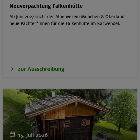
München
Neuverpachtung Falkenhütte
Ab Juni 2027 sucht der Alpenverein München & Oberland
neue Pächter*innen für die Falkenhütte im Karwendel.
17./18./19.08.26
Aufbaukurs Klettern indoor
München
zur Ausschreibung
16.08.26
Schnupperkletterkurs indoor
München
18.08.26
Klettertreff Kids in den Sommerferien für 8-12 Jährige
15. Juli 2026