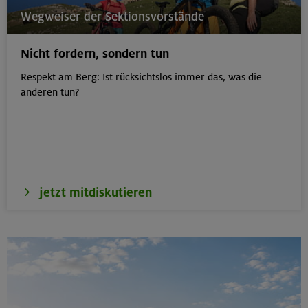
21.-23.08.26
Wegweiser der Sektionsvorstände
Familienfreizeit: Hüttenübernachtung mit Kindern
von 6-9 J.
Nicht fordern, sondern tun
Kitzbüheler Alpen
Respekt am Berg: Ist rücksichtslos immer das, was die
anderen tun?
21./22./23.08.26
Kombikurs: Grund- und Aufbaukurs Klettern indoor (3
Termine)
München
jetzt mitdiskutieren
21.08.26
Klettertreff indoor
München