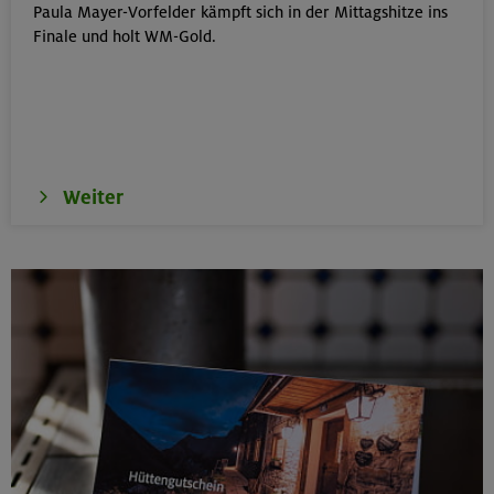
Paula Mayer-Vorfelder kämpft sich in der Mittagshitze ins
Klettersteige im Herzen von Montafon und Rätikon
Finale und holt WM-Gold.
(inkl. Ü)
Rätikon
15.08.26
MTB-Tour rund um den Hochgern
Weiter
Chiemgauer Alpen
17.-21.08.26
Kinderkletterkurs für Anfänger im Altmühltal
Südlicher Frankenjura