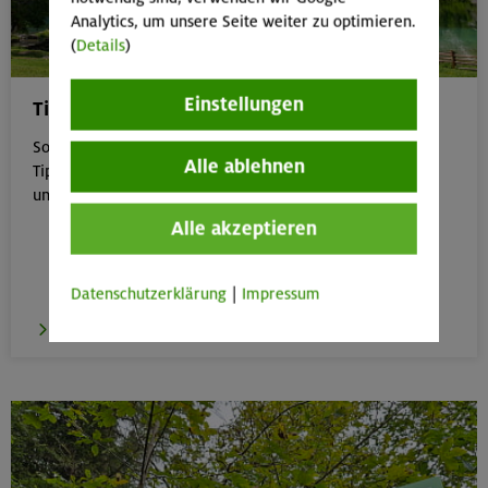
Analytics, um unsere Seite weiter zu optimieren.
(
Details
)
Einstellungen
Tipps für Bergtouren im Sommer
Sommer in den Bergen genießen – aber sicher: Unsere
Alle ablehnen
Tipps zu Hitze, Gewitter & Co. helfen dir, entspannt
unterwegs zu bleiben.
Alle akzeptieren
Datenschutzerklärung
|
Impressum
zu den Tipps