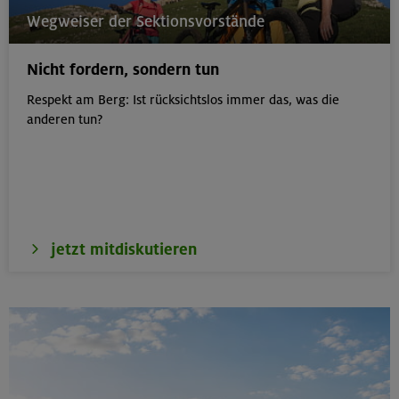
21.08.26
Wegweiser der Sektionsvorstände
Klettertreff indoor
Nicht fordern, sondern tun
München
Respekt am Berg: Ist rücksichtslos immer das, was die
anderen tun?
22.-23.08.26
Berg & Wandern für Einsteiger
Kitzbüheler Alpen
jetzt mitdiskutieren
22./23.08.26
Bouldern für Einsteiger indoor
München