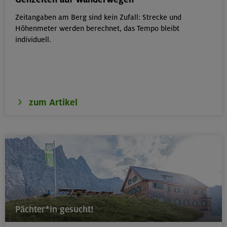
Zeitangaben am Berg sind kein Zufall: Strecke und
17./18./19.08.26
Höhenmeter werden berechnet, das Tempo bleibt
Aufbaukurs Klettern indoor (3 Termine)
individuell.
München
zum Artikel
17./18./19.08.26
Aufbaukurs Klettern indoor
München
16.08.26
Schnupperkletterkurs indoor
Pächter*in gesucht!