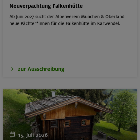
München
Neuverpachtung Falkenhütte
Ab Juni 2027 sucht der Alpenverein München & Oberland
neue Pächter*innen für die Falkenhütte im Karwendel.
18.08.26
Klettertreff Kids in den Sommerferien für 8-12 Jährige
Gilching
zur Ausschreibung
18.08.26
Klettertreff Kids in den Sommerferien für 8-12 Jährige
München
18.08.26
Fahrtechnik II - Advanced - Kompakt
15. Juli 2026