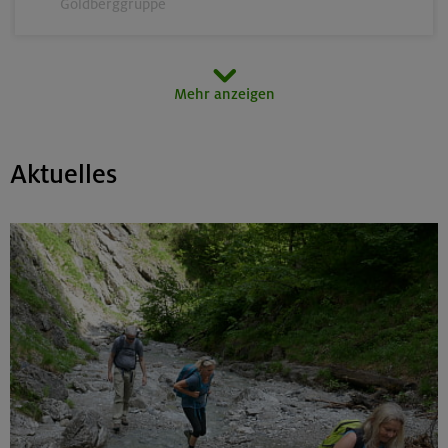
Goldberggruppe
14.-16.08.26
Mehr anzeigen
Schönbichler Horn 3133 m (Überschreitung)
Zillertaler Alpen
Aktuelles
14.08.26
Klettertreff indoor
München
15.-16.08.26
Hohes Licht 2651 m, Rappenseekopf 2468 m