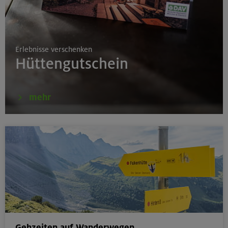
17.08.26
Klettertreff indoor
Erlebnisse verschenken
München
Hüttengutschein
17.-19.08.26
mehr
Schwarzenstein 3369 m und Schönbichler Horn 3133
m
Zillertaler Alpen
16.08.26
Schinder 1808 m
Bayerische Voralpen (Schlierseer Berge)
Gehzeiten auf Wanderwegen