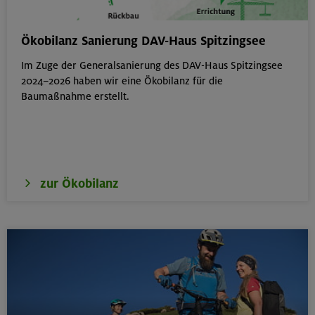
Hohe Gipfel in der wilden Texelgruppe
Ökobilanz Sanierung DAV-Haus Spitzingsee
Ötztaler Alpen
Im Zuge der Generalsanierung des DAV-Haus Spitzingsee
2024–2026 haben wir eine Ökobilanz für die
Baumaßnahme erstellt.
21.-23.08.26
Familienfreizeit: Hüttenübernachtung mit Kindern
von 6-9 J.
Kitzbüheler Alpen
zur Ökobilanz
21./22./23.08.26
Kombikurs: Grund- und Aufbaukurs Klettern indoor (3
Termine)
München