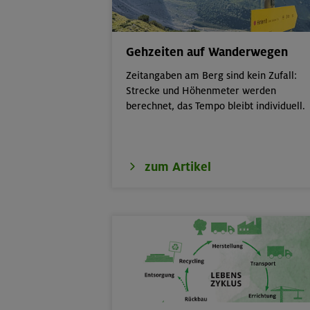
17./18./19.08.26
Aufbaukurs Kle
Gehzeiten auf Wanderwegen
16.08.26
Schnupperklett
Zeitangaben am Berg sind kein Zufall:
Strecke und Höhenmeter werden
berechnet, das Tempo bleibt individuell.
18.08.26
Klettertreff Ki
18.08.26
Klettertreff Ki
zum Artikel
18.08.26
Fahrtechnik II 
19.08.26
Schnupperklett
19.08.26
Fahrtechnik I -
21.-25.08.26
Hohe Gipfel in