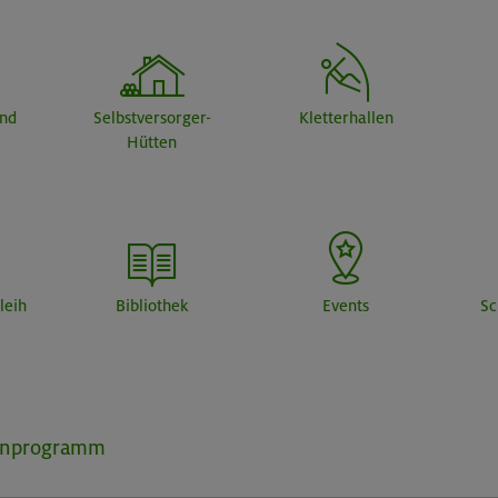
end
Selbstversorger-
Kletterhallen
Hütten
leih
Bibliothek
Events
Sc
inprogramm