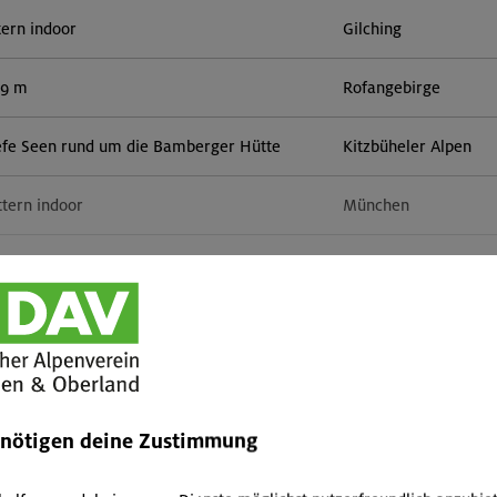
tern indoor
Gilching
59 m
Rofangebirge
efe Seen rund um die Bamberger Hütte
Kitzbüheler Alpen
ttern indoor
München
r in der Sonnblickgruppe
Goldberggruppe
orn 3133 m (Überschreitung)
Zillertaler Alpen
Mehr anzeigen
door
München
enötigen deine Zustimmung
51 m, Rappenseekopf 2468 m
Allgäuer Alpen