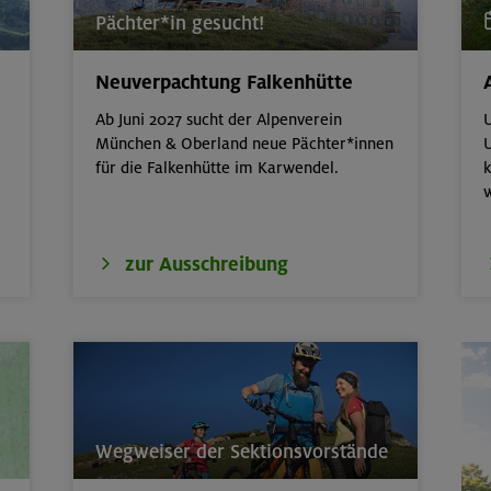
Pächter*in gesucht!
ttern indoor
München
Neuverpachtung Falkenhütte
erkurs indoor
München
Ab Juni 2027 sucht der Alpenverein
U
München & Oberland neue Pächter*innen
U
für die Falkenhütte im Karwendel.
k
ds in den Sommerferien für 8-12 Jährige
Gilching
ds in den Sommerferien für 8-12 Jährige
München
zur Ausschreibung
- Advanced - Kompakt
München
erkurs indoor
München
 Basic - Kompakt
München
Wegweiser der Sektionsvorstände
 der wilden Texelgruppe
Ötztaler Alpen