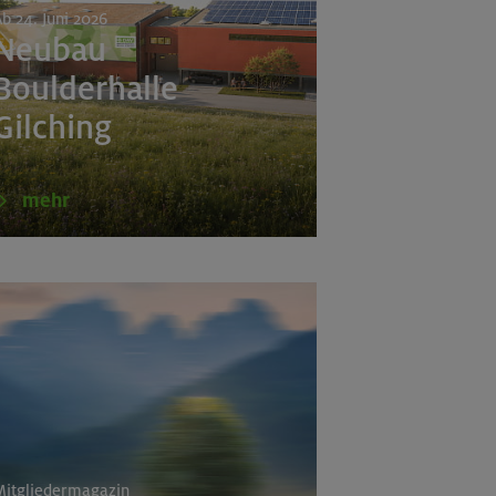
b 24. Juni 2026
Neubau
Boulderhalle
Gilching
mehr
itgliedermagazin