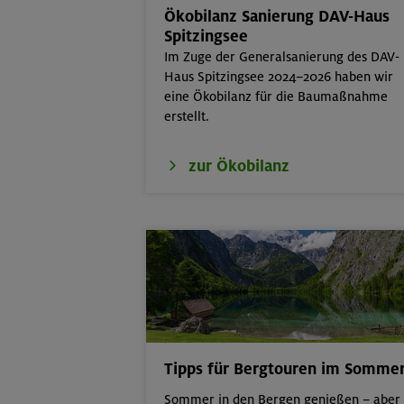
Ökobilanz Sanierung DAV-Haus
21.-23.08.26
Familienfreize
Spitzingsee
6-9 J.
Im Zuge der Generalsanierung des DAV-
Haus Spitzingsee 2024–2026 haben wir
21./22./23.08.26
Kombikurs: Gru
eine Ökobilanz für die Baumaßnahme
Termine)
erstellt.
21.08.26
Klettertreff in
zur Ökobilanz
22.-23.08.26
Berg & Wandern
22./23.08.26
Bouldern für Ei
Tipps für Bergtouren im Somme
Sommer in den Bergen genießen – aber