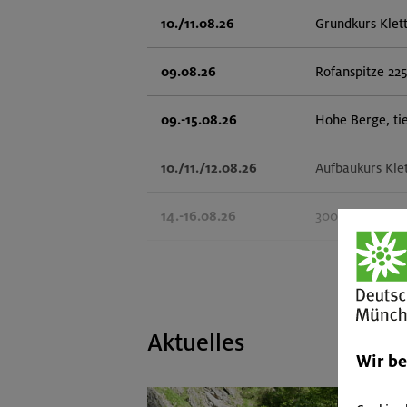
10./11.08.26
Grundkurs Klet
09.08.26
Rofanspitze 22
09.-15.08.26
Hohe Berge, ti
10./11./12.08.26
Aufbaukurs Kle
14.-16.08.26
3000er-Rundtou
14.-16.08.26
Schönbichler H
14.08.26
Klettertreff in
Aktuelles
Wir b
15.-16.08.26
Hohes Licht 26