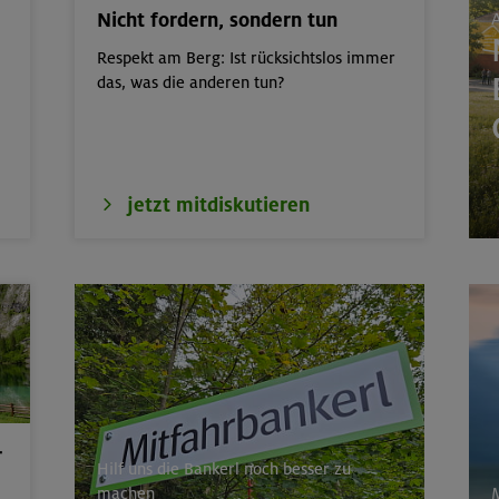
Nicht fordern, sondern tun
A
it: Hüttenübernachtung mit Kindern von
Kitzbüheler Alpen
Respekt am Berg: Ist rücksichtslos immer
das, was die anderen tun?
nd- und Aufbaukurs Klettern indoor (3
München
door
München
jetzt mitdiskutieren
 für Einsteiger
Kitzbüheler Alpen
nsteiger indoor
München
r
Hilf uns die Bankerl noch besser zu
machen
M