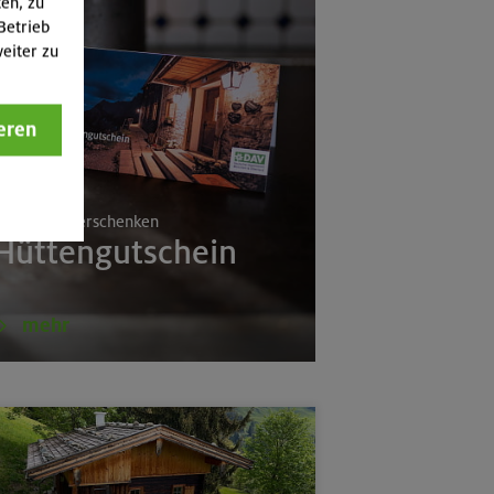
ten, zu
Betrieb
eiter zu
eren
a
rlebnisse verschenken
Hüttengutschein
mehr
(Schlierseer Berge)