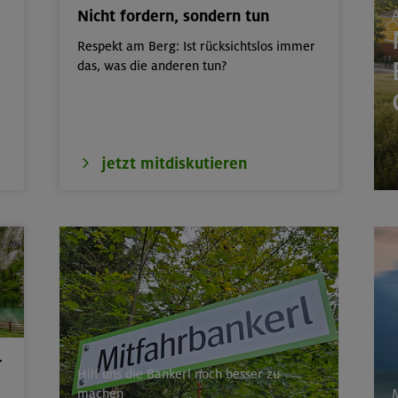
Nicht fordern, sondern tun
A
it: Hüttenübernachtung mit Kindern von
Kitzbüheler Alpen
Respekt am Berg: Ist rücksichtslos immer
das, was die anderen tun?
nd- und Aufbaukurs Klettern indoor (3
München
door
München
jetzt mitdiskutieren
 für Einsteiger
Kitzbüheler Alpen
nsteiger indoor
München
r
Hilf uns die Bankerl noch besser zu
machen
M