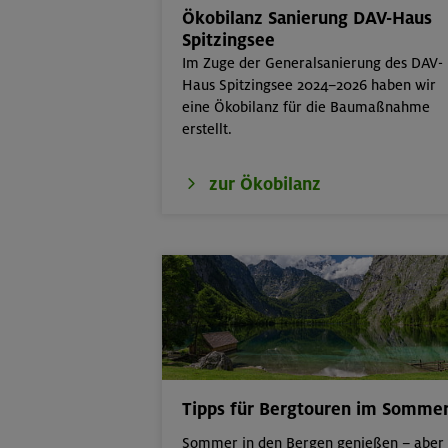
Ökobilanz Sanierung DAV-Haus
21.-23.08.26
Familienfreize
Spitzingsee
6-9 J.
Im Zuge der Generalsanierung des DAV-
Haus Spitzingsee 2024–2026 haben wir
21./22./23.08.26
Kombikurs: Gru
eine Ökobilanz für die Baumaßnahme
Termine)
erstellt.
21.08.26
Klettertreff in
zur Ökobilanz
22.-23.08.26
Berg & Wandern
22./23.08.26
Bouldern für Ei
Tipps für Bergtouren im Somme
Sommer in den Bergen genießen – aber