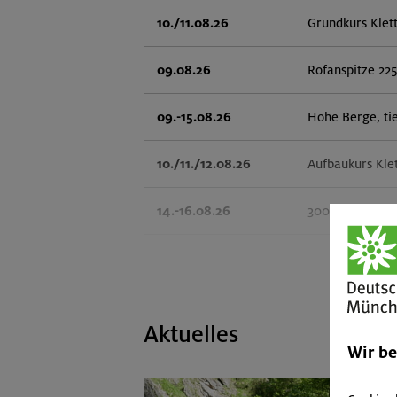
10./11.08.26
Grundkurs Klet
09.08.26
Rofanspitze 22
09.-15.08.26
Hohe Berge, ti
10./11./12.08.26
Aufbaukurs Kle
14.-16.08.26
3000er-Rundtou
14.-16.08.26
Schönbichler H
14.08.26
Klettertreff in
Aktuelles
Wir b
15.-16.08.26
Hohes Licht 26