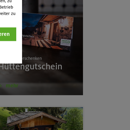
ten, zu
Betrieb
eiter zu
eren
a
rlebnisse verschenken
Hüttengutschein
mehr
(Schlierseer Berge)