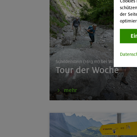
15.-20.08.26
Klettersteige 
Cookies 
(inkl. Ü)
schützen
der Seit
optimier
15.08.26
MTB-Tour rund
Ei
17.-21.08.26
Kinderkletterku
Datensc
17./18./19.08.26
Grundkurs Klet
Schildenstein (1613 m) bei Wildbad Kreu
Tour der Woche
16.08.26
Karwendel-Run
17.08.26
Klettertreff in
mehr
17.-19.08.26
Schwarzenstein
16.08.26
Schinder 1808
17./18./19.08.26
Aufbaukurs Klet