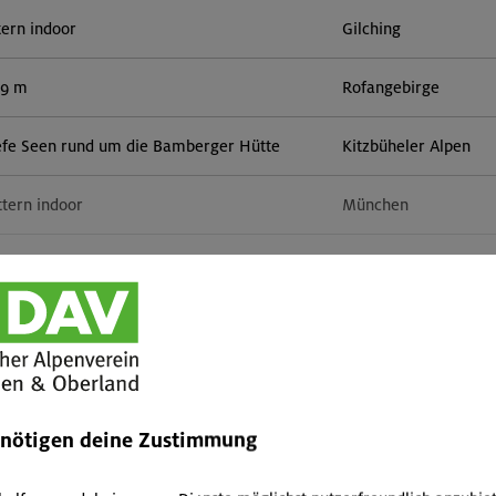
tern indoor
Gilching
59 m
Rofangebirge
efe Seen rund um die Bamberger Hütte
Kitzbüheler Alpen
ttern indoor
München
r in der Sonnblickgruppe
Goldberggruppe
orn 3133 m (Überschreitung)
Zillertaler Alpen
Mehr anzeigen
door
München
enötigen deine Zustimmung
51 m, Rappenseekopf 2468 m
Allgäuer Alpen