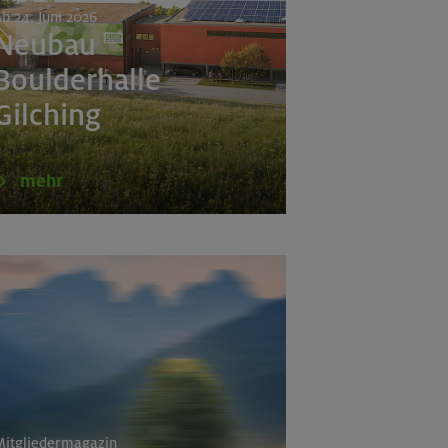
b 24. Juni 2026
Neubau
Boulderhalle
Gilching
mehr
itgliedermagazin