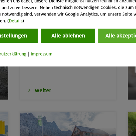
im Herzen von Montafon und Rätikon
Rätikon
helfen uns dabei, unsere Dienste möglichst nutzerfreundlich anzubie
 und zu verbessern. Neben technisch notwendigen Cookies, die zum 
e notwendig sind, verwenden wir Google Analytics, um unsere Seite w
en. (
Details
)
Jugend-WM & EM (Damen/Herren)
 um den Hochgern
Chiemgauer Alpen
nstellungen
Alle ablehnen
Alle akzepti
Weltmeisterin!
rs für Anfänger im Altmühltal
Südlicher Frankenjur
Paula Mayer-Vorfelder kämpft sich in der
hutzerklärung
|
Impressum
tern indoor
München
Mittagshitze ins Finale und holt WM-Gold.
th
E
de
Karwendel
door
München
Weiter
 3369 m und Schönbichler Horn 3133 m
Zillertaler Alpen
 m
Bayerische Voralpen 
tern indoor (3 Termine)
München