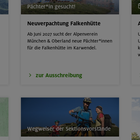
Pächter*in gesucht!
ttern indoor
München
Neuverpachtung Falkenhütte
erkurs indoor
München
Ab Juni 2027 sucht der Alpenverein
U
München & Oberland neue Pächter*innen
U
für die Falkenhütte im Karwendel.
k
ds in den Sommerferien für 8-12 Jährige
Gilching
ds in den Sommerferien für 8-12 Jährige
München
zur Ausschreibung
- Advanced - Kompakt
München
erkurs indoor
München
 Basic - Kompakt
München
Wegweiser der Sektionsvorstände
 der wilden Texelgruppe
Ötztaler Alpen