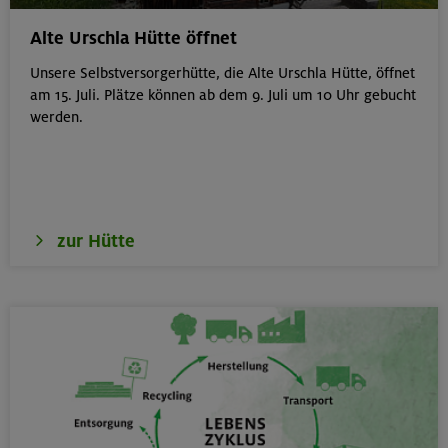
von 6-9 J.
Kitzbüheler Alpen
Alte Urschla Hütte öffnet
Unsere Selbstversorgerhütte, die Alte Urschla Hütte, öffnet
am 15. Juli. Plätze können ab dem 9. Juli um 10 Uhr gebucht
werden.
21./22./23.08.26
Kombikurs: Grund- und Aufbaukurs Klettern indoor (3
Termine)
München
zur Hütte
21.08.26
Klettertreff indoor
München
22.-23.08.26