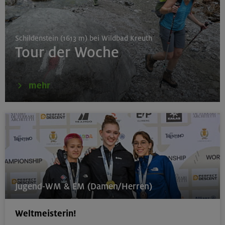
München
Schildenstein (1613 m) bei Wildbad Kreuth
Tour der Woche
16.08.26
Karwendel-Runde
mehr
Karwendel
17.08.26
Klettertreff indoor
München
Jugend-WM & EM (Damen/Herren)
Weltmeisterin!
17.-19.08.26