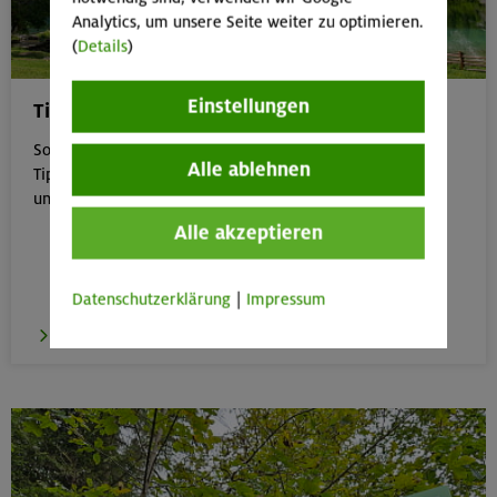
Analytics, um unsere Seite weiter zu optimieren.
(
Details
)
Einstellungen
Tipps für Bergtouren im Sommer
Sommer in den Bergen genießen – aber sicher: Unsere
Alle ablehnen
Tipps zu Hitze, Gewitter & Co. helfen dir, entspannt
unterwegs zu bleiben.
Alle akzeptieren
Datenschutzerklärung
|
Impressum
zu den Tipps