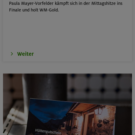
Paula Mayer-Vorfelder kämpft sich in der Mittagshitze ins
Schwarzenstein 3369 m und Schönbichler Horn 3133
Finale und holt WM-Gold.
m
Zillertaler Alpen
16.08.26
Schinder 1808 m
Weiter
Bayerische Voralpen (Schlierseer Berge)
17./18./19.08.26
Aufbaukurs Klettern indoor (3 Termine)
München