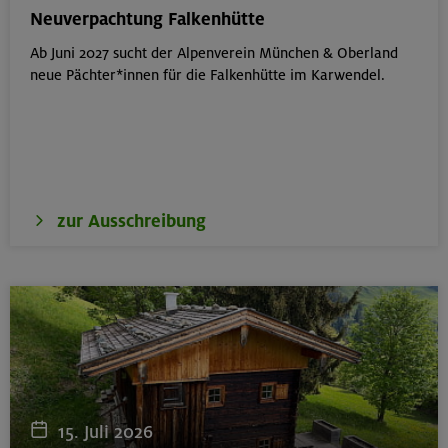
München
Neuverpachtung Falkenhütte
Ab Juni 2027 sucht der Alpenverein München & Oberland
neue Pächter*innen für die Falkenhütte im Karwendel.
19.08.26
Fahrtechnik I - Basic - Kompakt
München
zur Ausschreibung
21.-25.08.26
Hohe Gipfel in der wilden Texelgruppe
Ötztaler Alpen
21.-23.08.26
Familienfreizeit: Hüttenübernachtung mit Kindern
15. Juli 2026