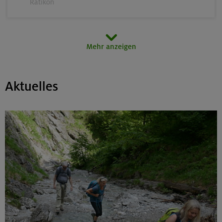
Rätikon
15.08.26
Mehr anzeigen
MTB-Tour rund um den Hochgern
Chiemgauer Alpen
Aktuelles
17.-21.08.26
Kinderkletterkurs für Anfänger im Altmühltal
Südlicher Frankenjura
17./18./19.08.26
Grundkurs Klettern indoor