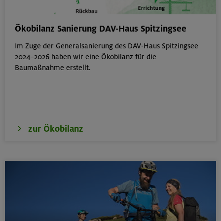
Berg & Wandern für Einsteiger
Ökobilanz Sanierung DAV-Haus Spitzingsee
Kitzbüheler Alpen
Im Zuge der Generalsanierung des DAV-Haus Spitzingsee
2024–2026 haben wir eine Ökobilanz für die
Baumaßnahme erstellt.
22./23.08.26
Bouldern für Einsteiger indoor
München
zur Ökobilanz
22.08.26
Simetsberg 1840 m
Bayerische Voralpen (Estergebirge)