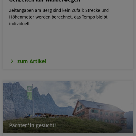
Zeitangaben am Berg sind kein Zufall: Strecke und
18.08.26
Höhenmeter werden berechnet, das Tempo bleibt
Klettertreff Kids in den Sommerferien für 8-12 Jährige
individuell.
München
zum Artikel
18.08.26
Fahrtechnik II - Advanced - Kompakt
München
19.08.26
Schnupperkletterkurs indoor
Pächter*in gesucht!