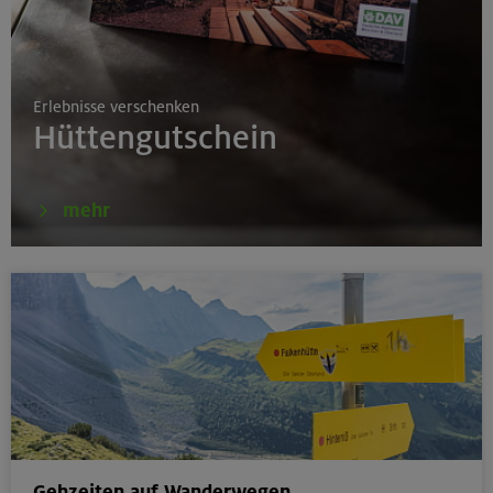
17./18./19.08.26
Aufbaukurs Klettern indoor
Erlebnisse verschenken
München
Hüttengutschein
16.08.26
mehr
Schnupperkletterkurs indoor
München
18.08.26
Klettertreff Kids in den Sommerferien für 8-12 Jährige
Gilching
Gehzeiten auf Wanderwegen