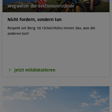
22.-24.08.26
Wegweiser der Sektionsvorstände
Birnhorn 2634 m, Hochzint 2246 m und Dürrkarhorn
2287 m
Nicht fordern, sondern tun
Leoganger Steinberge
Respekt am Berg: Ist rücksichtslos immer das, was die
anderen tun?
22.08.26
MTB-Tour rund um das Demeljoch
Karwendel
jetzt mitdiskutieren
24.-28.08.26
Kinderkletterkurs für Anfänger im Altmühltal
Südlicher Frankenjura