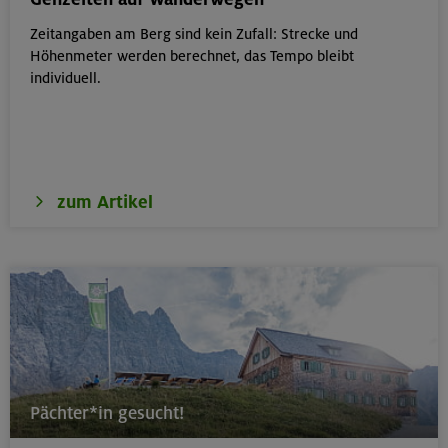
Zeitangaben am Berg sind kein Zufall: Strecke und
18.08.26
Höhenmeter werden berechnet, das Tempo bleibt
Klettertreff Kids in den Sommerferien für 8-12 Jährige
individuell.
München
zum Artikel
18.08.26
Fahrtechnik II - Advanced - Kompakt
München
19.08.26
Schnupperkletterkurs indoor
Pächter*in gesucht!