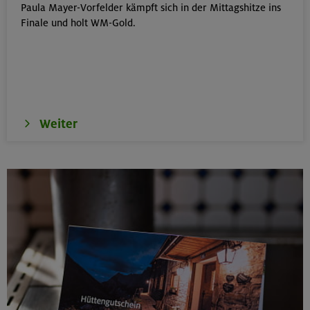
Paula Mayer-Vorfelder kämpft sich in der Mittagshitze ins
Schwarzenstein 3369 m und Schönbichler Horn 3133
Finale und holt WM-Gold.
m
Zillertaler Alpen
16.08.26
Schinder 1808 m
Weiter
Bayerische Voralpen (Schlierseer Berge)
17./18./19.08.26
Aufbaukurs Klettern indoor (3 Termine)
München