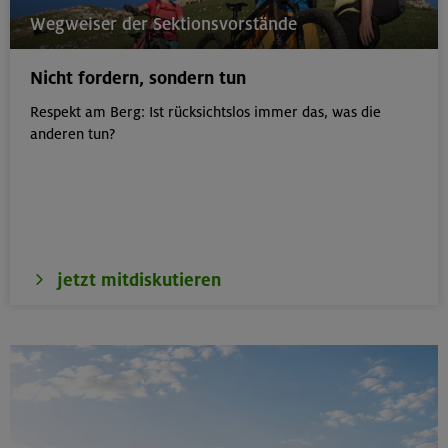
22.-24.08.26
Wegweiser der Sektionsvorstände
Birnhorn 2634 m, Hochzint 2246 m und Dürrkarhorn
2287 m
Nicht fordern, sondern tun
Leoganger Steinberge
Respekt am Berg: Ist rücksichtslos immer das, was die
anderen tun?
22.08.26
MTB-Tour rund um das Demeljoch
Karwendel
jetzt mitdiskutieren
24.-28.08.26
Kinderkletterkurs für Anfänger im Altmühltal
Südlicher Frankenjura