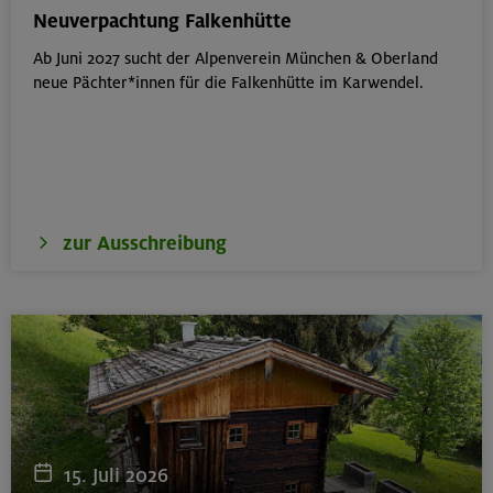
München
Neuverpachtung Falkenhütte
Ab Juni 2027 sucht der Alpenverein München & Oberland
neue Pächter*innen für die Falkenhütte im Karwendel.
19.08.26
Fahrtechnik I - Basic - Kompakt
München
zur Ausschreibung
21.-25.08.26
Hohe Gipfel in der wilden Texelgruppe
Ötztaler Alpen
21.-23.08.26
Familienfreizeit: Hüttenübernachtung mit Kindern
15. Juli 2026