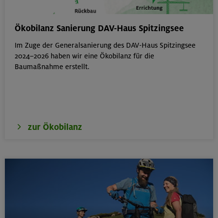
Berg & Wandern für Einsteiger
Ökobilanz Sanierung DAV-Haus Spitzingsee
Kitzbüheler Alpen
Im Zuge der Generalsanierung des DAV-Haus Spitzingsee
2024–2026 haben wir eine Ökobilanz für die
Baumaßnahme erstellt.
22./23.08.26
Bouldern für Einsteiger indoor
München
zur Ökobilanz
22.08.26
Simetsberg 1840 m
Bayerische Voralpen (Estergebirge)