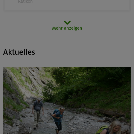
Rätikon
15.08.26
Mehr anzeigen
MTB-Tour rund um den Hochgern
Chiemgauer Alpen
Aktuelles
17.-21.08.26
Kinderkletterkurs für Anfänger im Altmühltal
Südlicher Frankenjura
17./18./19.08.26
Grundkurs Klettern indoor