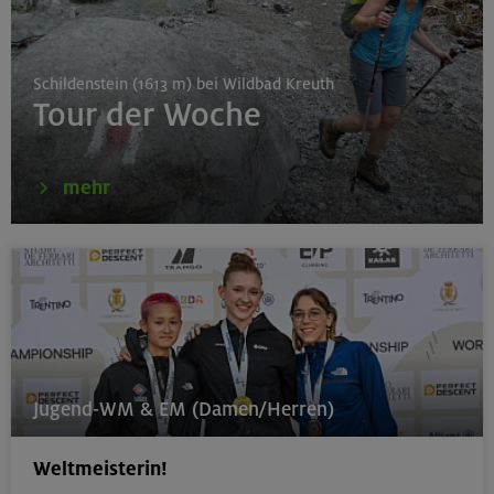
München
Schildenstein (1613 m) bei Wildbad Kreuth
Tour der Woche
16.08.26
Karwendel-Runde
mehr
Karwendel
17.08.26
Klettertreff indoor
München
Jugend-WM & EM (Damen/Herren)
Weltmeisterin!
17.-19.08.26