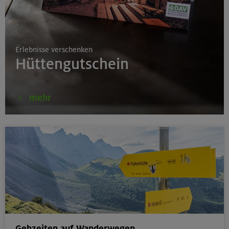
17./18./19.08.26
Aufbaukurs Klettern indoor
Erlebnisse verschenken
München
Hüttengutschein
16.08.26
mehr
Schnupperkletterkurs indoor
München
18.08.26
Klettertreff Kids in den Sommerferien für 8-12 Jährige
Gilching
Gehzeiten auf Wanderwegen