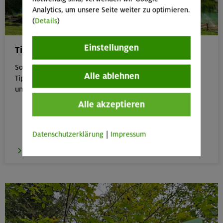
Analytics, um unsere Seite weiter zu optimieren.
(
Details
)
Einstellungen
Tipps für Bergtouren im Sommer
Sommer in den Bergen genießen – aber sicher: Unsere
Alle ablehnen
Tipps zu Hitze, Gewitter & Co. helfen dir, entspannt
unterwegs zu bleiben.
Alle akzeptieren
Datenschutzerklärung
|
Impressum
zu den Tipps