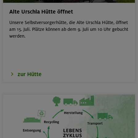
von 6-9 J.
Kitzbüheler Alpen
Alte Urschla Hütte öffnet
Unsere Selbstversorgerhütte, die Alte Urschla Hütte, öffnet
am 15. Juli. Plätze können ab dem 9. Juli um 10 Uhr gebucht
werden.
21./22./23.08.26
Kombikurs: Grund- und Aufbaukurs Klettern indoor (3
Termine)
München
zur Hütte
21.08.26
Klettertreff indoor
München
22.-23.08.26