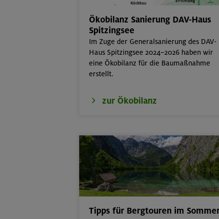
19.08.26
Fahrtechnik I -
Ökobilanz Sanierung DAV-Haus
Spitzingsee
21.-25.08.26
Hohe Gipfel in
Im Zuge der Generalsanierung des DAV-
Haus Spitzingsee 2024–2026 haben wir
eine Ökobilanz für die Baumaßnahme
21.-23.08.26
Familienfreize
erstellt.
6-9 J.
zur Ökobilanz
21./22./23.08.26
Kombikurs: Gru
Termine)
21.08.26
Klettertreff in
Tipps für Bergtouren im Somme