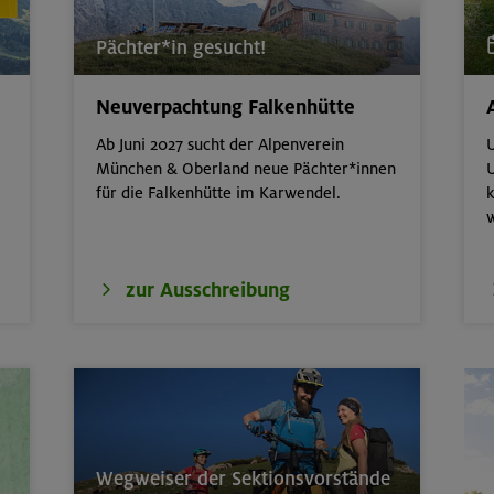
Pächter*in gesucht!
 m
Bayerische Voralpen 
Neuverpachtung Falkenhütte
tern indoor (3 Termine)
München
Ab Juni 2027 sucht der Alpenverein
U
München & Oberland neue Pächter*innen
U
ttern indoor
München
für die Falkenhütte im Karwendel.
k
erkurs indoor
München
zur Ausschreibung
ds in den Sommerferien für 8-12 Jährige
Gilching
ds in den Sommerferien für 8-12 Jährige
München
- Advanced - Kompakt
München
erkurs indoor
München
Wegweiser der Sektionsvorstände