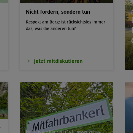
 Basic - Kompakt
München
Nicht fordern, sondern tun
A
Respekt am Berg: Ist rücksichtslos immer
 der wilden Texelgruppe
Ötztaler Alpen
das, was die anderen tun?
it: Hüttenübernachtung mit Kindern von
Kitzbüheler Alpen
jetzt mitdiskutieren
nd- und Aufbaukurs Klettern indoor (3
München
door
München
r
Hilf uns die Bankerl noch besser zu