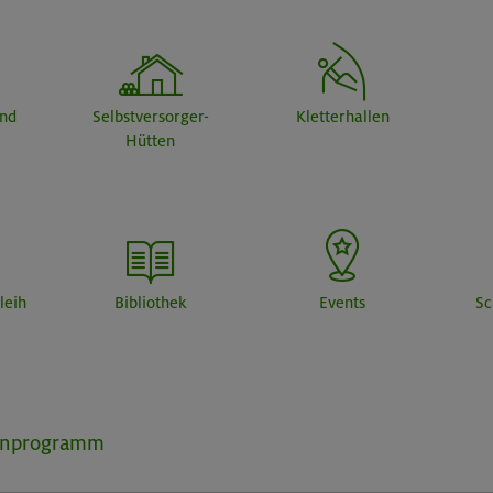
end
Selbstversorger-
Kletterhallen
Hütten
leih
Bibliothek
Events
Sc
inprogramm