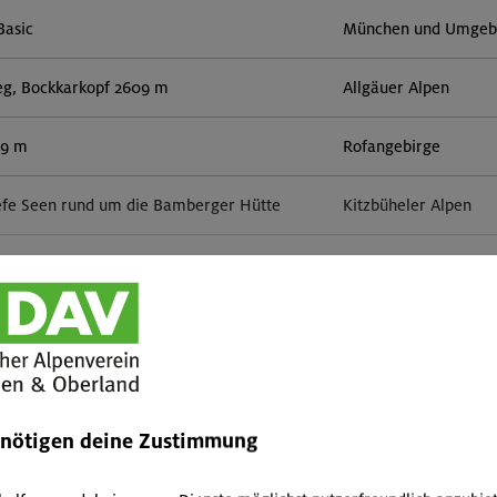
Basic
München und Umgebun
eg, Bockkarkopf 2609 m
Allgäuer Alpen
59 m
Rofangebirge
efe Seen rund um die Bamberger Hütte
Kitzbüheler Alpen
ttern indoor
München
erkurs indoor
München
Mehr anzeigen
r in der Sonnblickgruppe
Goldberggruppe
enötigen deine Zustimmung
orn 3133 m (Überschreitung)
Zillertaler Alpen