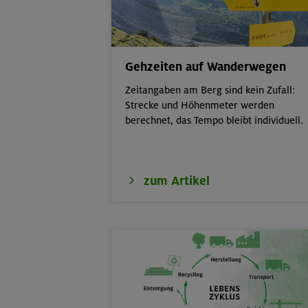
16.08.26
Schinder 1808
Gehzeiten auf Wanderwegen
17./18./19.08.26
Aufbaukurs Klet
Zeitangaben am Berg sind kein Zufall:
Strecke und Höhenmeter werden
17./18./19.08.26
Aufbaukurs Kle
berechnet, das Tempo bleibt individuell.
16.08.26
Schnupperklett
zum Artikel
18.08.26
Klettertreff Ki
18.08.26
Klettertreff Ki
18.08.26
Fahrtechnik II 
19.08.26
Schnupperklett