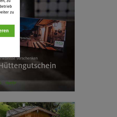
ten, zu
Betrieb
eiter zu
eren
rlebnisse verschenken
a
Hüttengutschein
mehr