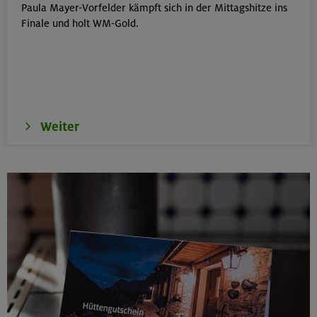
Paula Mayer-Vorfelder kämpft sich in der Mittagshitze ins
Klettersteige im Herzen von Montafon und Rätikon
Finale und holt WM-Gold.
(inkl. Ü)
Rätikon
15.08.26
MTB-Tour rund um den Hochgern
Weiter
Chiemgauer Alpen
17.-21.08.26
Kinderkletterkurs für Anfänger im Altmühltal
Südlicher Frankenjura