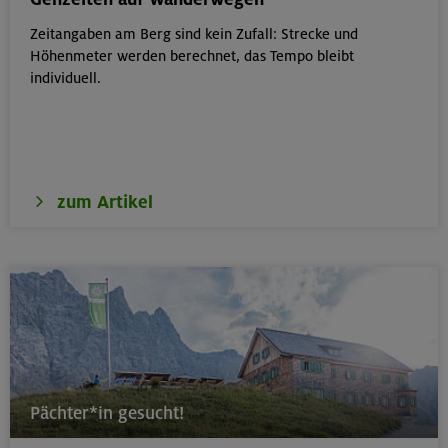
Zeitangaben am Berg sind kein Zufall: Strecke und
17.-19.08.26
Höhenmeter werden berechnet, das Tempo bleibt
Schwarzenstein 3369 m und Schönbichler Horn 3133
individuell.
m
Zillertaler Alpen
zum Artikel
16.08.26
Schinder 1808 m
Bayerische Voralpen (Schlierseer Berge)
17./18./19.08.26
Aufbaukurs Klettern indoor (3 Termine)
Pächter*in gesucht!