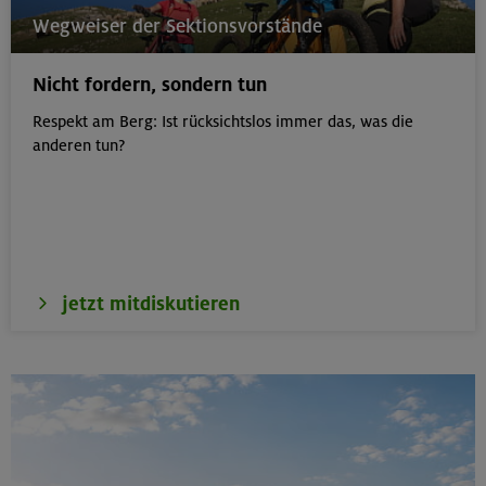
21.-23.08.26
Wegweiser der Sektionsvorstände
Familienfreizeit: Hüttenübernachtung mit Kindern
von 6-9 J.
Nicht fordern, sondern tun
Kitzbüheler Alpen
Respekt am Berg: Ist rücksichtslos immer das, was die
anderen tun?
21./22./23.08.26
Kombikurs: Grund- und Aufbaukurs Klettern indoor (3
Termine)
München
jetzt mitdiskutieren
21.08.26
Klettertreff indoor
München