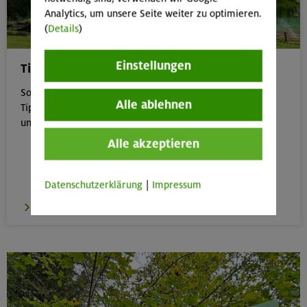
Analytics, um unsere Seite weiter zu optimieren.
(
Details
)
Einstellungen
Tipps für Bergtouren im Sommer
Sommer in den Bergen genießen – aber sicher: Unsere
Alle ablehnen
Tipps zu Hitze, Gewitter & Co. helfen dir, entspannt
unterwegs zu bleiben.
Alle akzeptieren
Datenschutzerklärung
|
Impressum
zu den Tipps