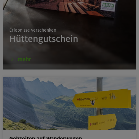
17./18./19.08.26
Grundkurs Klettern indoor
Erlebnisse verschenken
München
Hüttengutschein
16.08.26
mehr
Karwendel-Runde
Karwendel
17.08.26
Klettertreff indoor
München
Gehzeiten auf Wanderwegen