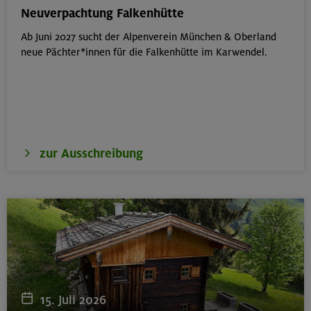
München
Neuverpachtung Falkenhütte
Ab Juni 2027 sucht der Alpenverein München & Oberland
neue Pächter*innen für die Falkenhütte im Karwendel.
17./18./19.08.26
Aufbaukurs Klettern indoor
München
zur Ausschreibung
16.08.26
Schnupperkletterkurs indoor
München
18.08.26
Klettertreff Kids in den Sommerferien für 8-12 Jährige
15. Juli 2026