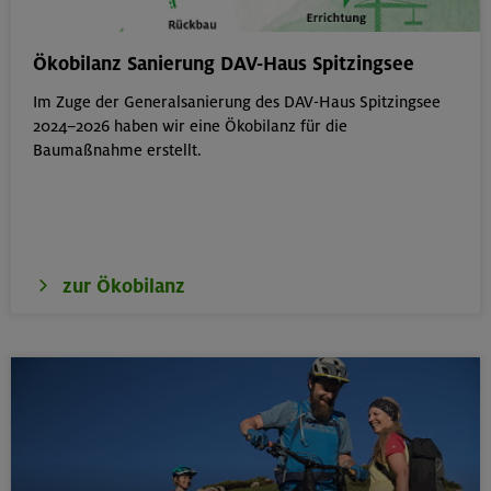
Bouldern für Einsteiger indoor
Ökobilanz Sanierung DAV-Haus Spitzingsee
München
Im Zuge der Generalsanierung des DAV-Haus Spitzingsee
2024–2026 haben wir eine Ökobilanz für die
Baumaßnahme erstellt.
22.08.26
Simetsberg 1840 m
Bayerische Voralpen (Estergebirge)
zur Ökobilanz
22.-24.08.26
Birnhorn 2634 m, Hochzint 2246 m und Dürrkarhorn
2287 m
Leoganger Steinberge