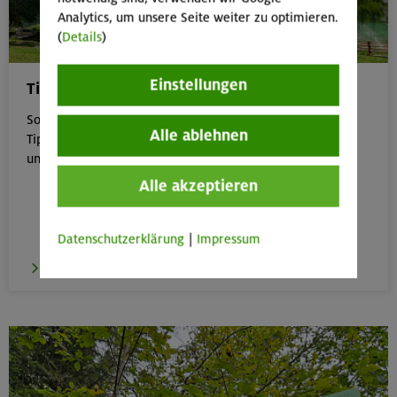
Analytics, um unsere Seite weiter zu optimieren.
(
Details
)
Einstellungen
Tipps für Bergtouren im Sommer
Sommer in den Bergen genießen – aber sicher: Unsere
Alle ablehnen
Tipps zu Hitze, Gewitter & Co. helfen dir, entspannt
unterwegs zu bleiben.
Alle akzeptieren
Datenschutzerklärung
|
Impressum
zu den Tipps