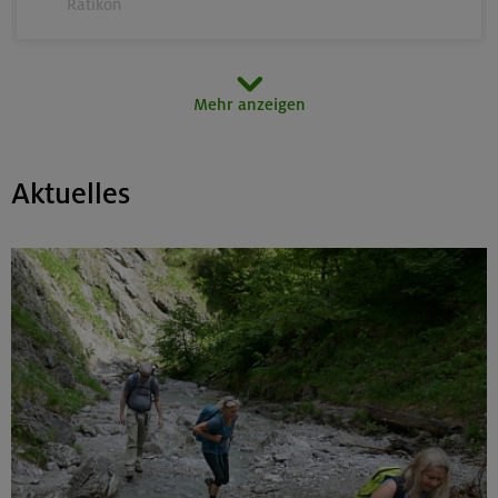
Rätikon
15.08.26
Mehr anzeigen
MTB-Tour rund um den Hochgern
Chiemgauer Alpen
Aktuelles
17.-21.08.26
Kinderkletterkurs für Anfänger im Altmühltal
Südlicher Frankenjura
17./18./19.08.26
Grundkurs Klettern indoor