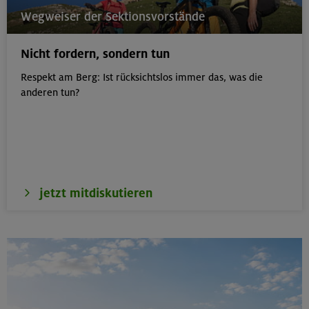
22.08.26
Wegweiser der Sektionsvorstände
MTB-Tour rund um das Demeljoch
Nicht fordern, sondern tun
Karwendel
Respekt am Berg: Ist rücksichtslos immer das, was die
anderen tun?
24.-28.08.26
Kinderkletterkurs für Anfänger im Altmühltal
Südlicher Frankenjura
jetzt mitdiskutieren
23.08.26
Seekarspitze 2053 m
Karwendel