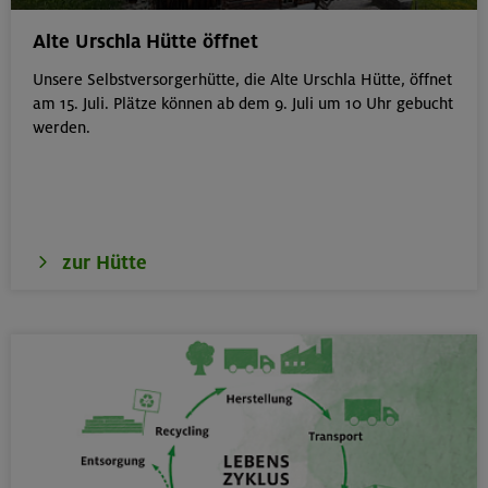
von 6-9 J.
Kitzbüheler Alpen
Alte Urschla Hütte öffnet
Unsere Selbstversorgerhütte, die Alte Urschla Hütte, öffnet
am 15. Juli. Plätze können ab dem 9. Juli um 10 Uhr gebucht
werden.
21./22./23.08.26
Kombikurs: Grund- und Aufbaukurs Klettern indoor (3
Termine)
München
zur Hütte
21.08.26
Klettertreff indoor
München
22./23.08.26