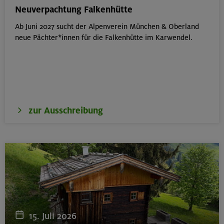
München
Neuverpachtung Falkenhütte
Ab Juni 2027 sucht der Alpenverein München & Oberland
neue Pächter*innen für die Falkenhütte im Karwendel.
19.08.26
Fahrtechnik I - Basic - Kompakt
München
zur Ausschreibung
21.-25.08.26
Hohe Gipfel in der wilden Texelgruppe
Ötztaler Alpen
21.-23.08.26
Familienfreizeit: Hüttenübernachtung mit Kindern
15. Juli 2026