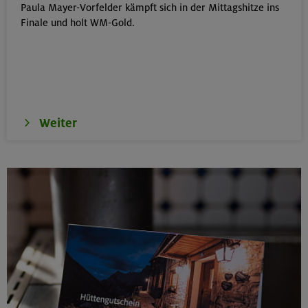
Paula Mayer-Vorfelder kämpft sich in der Mittagshitze ins
Schwarzenstein 3369 m und Schönbichler Horn 3133
Finale und holt WM-Gold.
m
Zillertaler Alpen
16.08.26
Schinder 1808 m
Weiter
Bayerische Voralpen (Schlierseer Berge)
17./18./19.08.26
Aufbaukurs Klettern indoor (3 Termine)
München