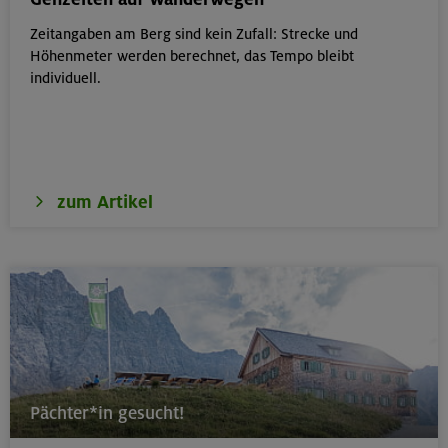
Zeitangaben am Berg sind kein Zufall: Strecke und
18.08.26
Höhenmeter werden berechnet, das Tempo bleibt
Klettertreff Kids in den Sommerferien für 8-12 Jährige
individuell.
München
zum Artikel
18.08.26
Fahrtechnik II - Advanced - Kompakt
München
19.08.26
Schnupperkletterkurs indoor
Pächter*in gesucht!