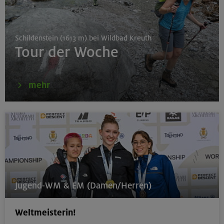
München
Schildenstein (1613 m) bei Wildbad Kreuth
Tour der Woche
16.08.26
Karwendel-Runde
mehr
Karwendel
17.08.26
Klettertreff indoor
München
Jugend-WM & EM (Damen/Herren)
Weltmeisterin!
17.-19.08.26