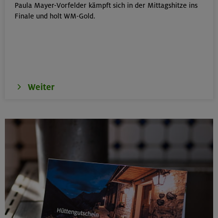
Paula Mayer-Vorfelder kämpft sich in der Mittagshitze ins
Kinderkletterkurs für Anfänger im Altmühltal
Finale und holt WM-Gold.
Südlicher Frankenjura
17./18./19.08.26
Grundkurs Klettern indoor
Weiter
München
16.08.26
Karwendel-Runde
Karwendel