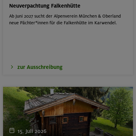
München
Neuverpachtung Falkenhütte
Ab Juni 2027 sucht der Alpenverein München & Oberland
neue Pächter*innen für die Falkenhütte im Karwendel.
18.08.26
Klettertreff Kids in den Sommerferien für 8-12 Jährige
Gilching
zur Ausschreibung
18.08.26
Klettertreff Kids in den Sommerferien für 8-12 Jährige
München
18.08.26
Fahrtechnik II - Advanced - Kompakt
15. Juli 2026