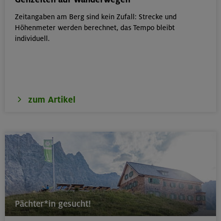
Zeitangaben am Berg sind kein Zufall: Strecke und
17./18./19.08.26
Höhenmeter werden berechnet, das Tempo bleibt
Aufbaukurs Klettern indoor (3 Termine)
individuell.
München
zum Artikel
17./18./19.08.26
Aufbaukurs Klettern indoor
München
16.08.26
Schnupperkletterkurs indoor
Pächter*in gesucht!