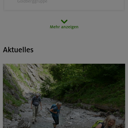
Goldberggruppe
14.-16.08.26
Mehr anzeigen
Schönbichler Horn 3133 m (Überschreitung)
Zillertaler Alpen
Aktuelles
14.08.26
Klettertreff indoor
München
15.-16.08.26
Hohes Licht 2651 m, Rappenseekopf 2468 m