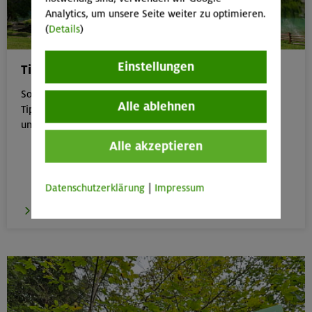
Analytics, um unsere Seite weiter zu optimieren.
(
Details
)
Einstellungen
Tipps für Bergtouren im Sommer
Sommer in den Bergen genießen – aber sicher: Unsere
Alle ablehnen
Tipps zu Hitze, Gewitter & Co. helfen dir, entspannt
unterwegs zu bleiben.
Alle akzeptieren
Datenschutzerklärung
|
Impressum
zu den Tipps