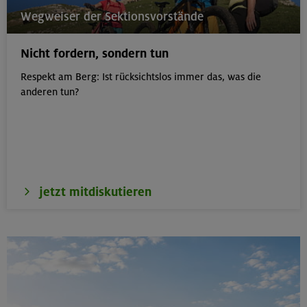
21.08.26
Wegweiser der Sektionsvorstände
Klettertreff indoor
Nicht fordern, sondern tun
München
Respekt am Berg: Ist rücksichtslos immer das, was die
anderen tun?
22.-23.08.26
Berg & Wandern für Einsteiger
Kitzbüheler Alpen
jetzt mitdiskutieren
22./23.08.26
Bouldern für Einsteiger indoor
München