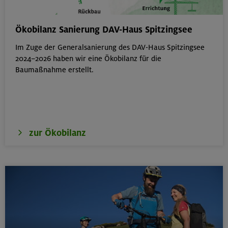
Hohe Gipfel in der wilden Texelgruppe
Ökobilanz Sanierung DAV-Haus Spitzingsee
Ötztaler Alpen
Im Zuge der Generalsanierung des DAV-Haus Spitzingsee
2024–2026 haben wir eine Ökobilanz für die
Baumaßnahme erstellt.
21.-23.08.26
Familienfreizeit: Hüttenübernachtung mit Kindern
von 6-9 J.
Kitzbüheler Alpen
zur Ökobilanz
21./22./23.08.26
Kombikurs: Grund- und Aufbaukurs Klettern indoor (3
Termine)
München