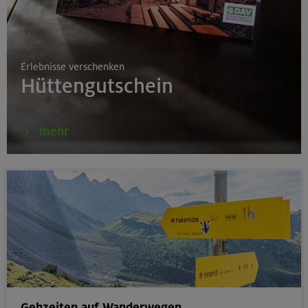
17.08.26
Klettertreff indoor
Erlebnisse verschenken
München
Hüttengutschein
17.-19.08.26
mehr
Schwarzenstein 3369 m und Schönbichler Horn 3133
m
Zillertaler Alpen
16.08.26
Schinder 1808 m
Bayerische Voralpen (Schlierseer Berge)
Gehzeiten auf Wanderwegen