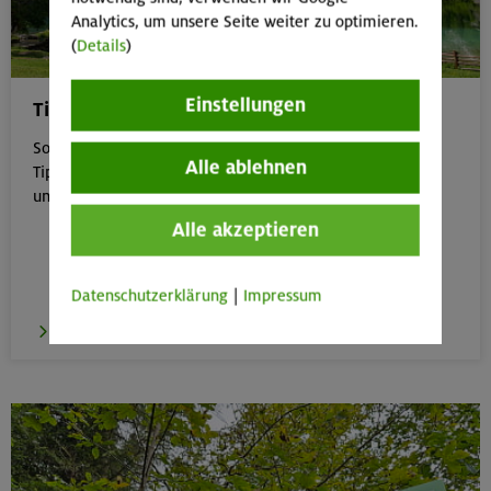
Analytics, um unsere Seite weiter zu optimieren.
(
Details
)
Einstellungen
Tipps für Bergtouren im Sommer
Sommer in den Bergen genießen – aber sicher: Unsere
Alle ablehnen
Tipps zu Hitze, Gewitter & Co. helfen dir, entspannt
unterwegs zu bleiben.
Alle akzeptieren
Datenschutzerklärung
|
Impressum
zu den Tipps