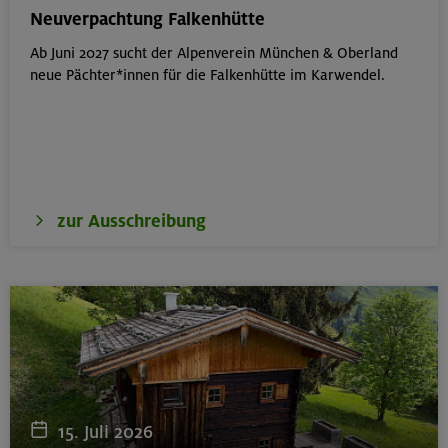
München
Neuverpachtung Falkenhütte
Ab Juni 2027 sucht der Alpenverein München & Oberland
neue Pächter*innen für die Falkenhütte im Karwendel.
18.08.26
Klettertreff Kids in den Sommerferien für 8-12 Jährige
Gilching
zur Ausschreibung
18.08.26
Klettertreff Kids in den Sommerferien für 8-12 Jährige
München
18.08.26
Fahrtechnik II - Advanced - Kompakt
15. Juli 2026