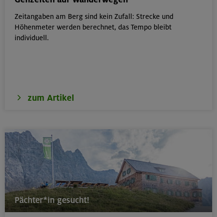
Zeitangaben am Berg sind kein Zufall: Strecke und
17./18./19.08.26
Höhenmeter werden berechnet, das Tempo bleibt
Aufbaukurs Klettern indoor (3 Termine)
individuell.
München
zum Artikel
17./18./19.08.26
Aufbaukurs Klettern indoor
München
16.08.26
Schnupperkletterkurs indoor
Pächter*in gesucht!