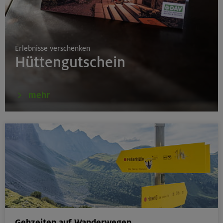
17.08.26
Klettertreff indoor
Erlebnisse verschenken
München
Hüttengutschein
17.-19.08.26
mehr
Schwarzenstein 3369 m und Schönbichler Horn 3133
m
Zillertaler Alpen
16.08.26
Schinder 1808 m
Bayerische Voralpen (Schlierseer Berge)
Gehzeiten auf Wanderwegen