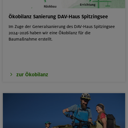
Hohe Gipfel in der wilden Texelgruppe
Ökobilanz Sanierung DAV-Haus Spitzingsee
Ötztaler Alpen
Im Zuge der Generalsanierung des DAV-Haus Spitzingsee
2024–2026 haben wir eine Ökobilanz für die
Baumaßnahme erstellt.
21.-23.08.26
Familienfreizeit: Hüttenübernachtung mit Kindern
von 6-9 J.
Kitzbüheler Alpen
zur Ökobilanz
21./22./23.08.26
Kombikurs: Grund- und Aufbaukurs Klettern indoor (3
Termine)
München