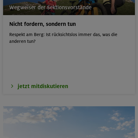
21.08.26
Wegweiser der Sektionsvorstände
Klettertreff indoor
Nicht fordern, sondern tun
München
Respekt am Berg: Ist rücksichtslos immer das, was die
anderen tun?
22.-23.08.26
Berg & Wandern für Einsteiger
Kitzbüheler Alpen
jetzt mitdiskutieren
22./23.08.26
Bouldern für Einsteiger indoor
München