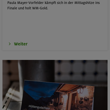
Paula Mayer-Vorfelder kämpft sich in der Mittagshitze ins
Kinderkletterkurs für Anfänger im Altmühltal
Finale und holt WM-Gold.
Südlicher Frankenjura
17./18./19.08.26
Grundkurs Klettern indoor
Weiter
München
16.08.26
Karwendel-Runde
Karwendel