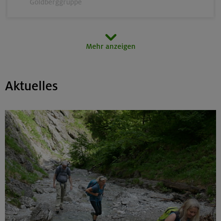
Goldberggruppe
14.-16.08.26
Mehr anzeigen
Schönbichler Horn 3133 m (Überschreitung)
Zillertaler Alpen
Aktuelles
14.08.26
Klettertreff indoor
München
15.-16.08.26
Hohes Licht 2651 m, Rappenseekopf 2468 m