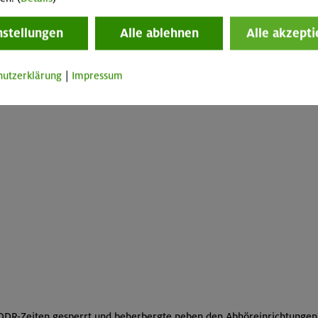
 auch Einiges über die Geschichte des Brockengipfels erfahren.
nstellungen
Alle ablehnen
Alle akzepti
hutzerklärung
|
Impressum
DDR-Zeiten gesperrt und beherbergte neben den Abhöreinrichtungen 