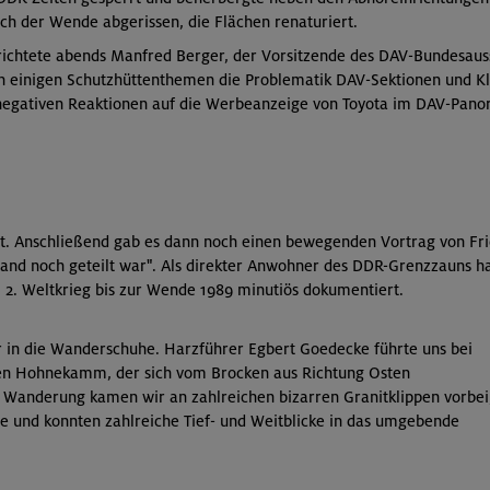
ch der Wende abgerissen, die Flächen renaturiert.
richtete abends Manfred Berger, der Vorsitzende des DAV-Bundesaus
n einigen Schutzhüttenthemen die Problematik DAV-Sektionen und K
 negativen Reaktionen auf die Werbeanzeige von Toyota im DAV-Pan
ert. Anschließend gab es dann noch einen bewegenden Vortrag von 
and noch geteilt war". Als direkter Anwohner des DDR-Grenzzauns ha
2. Weltkrieg bis zur Wende 1989 minutiös dokumentiert.
in die Wanderschuhe. Harzführer Egbert Goedecke führte uns bei
en Hohnekamm, der sich vom Brocken aus Richtung Osten
n Wanderung kamen wir an zahlreichen bizarren Granitklippen vorbei
 und konnten zahlreiche Tief- und Weitblicke in das umgebende