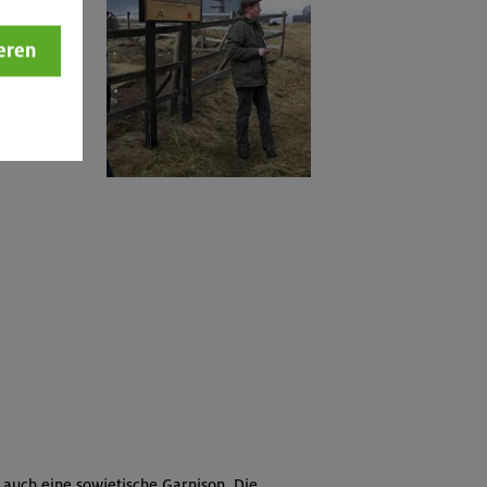
eren
auch eine sowjetische Garnison. Die