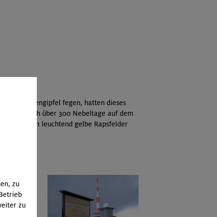
 vom Brockengipfel fegen, hatten dieses
en der jährlich über 300 Nebeltage auf dem
hen, aus dem leuchtend gelbe Rapsfelder
ten, zu
ppe
Betrieb
eiter zu
-