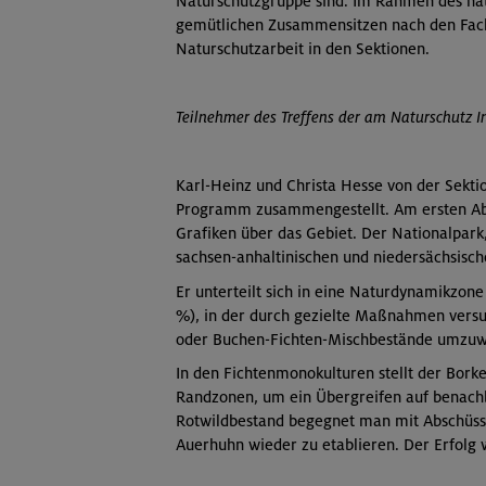
Naturschutzgruppe sind. Im Rahmen des na
gemütlichen Zusammensitzen nach den Fach
Naturschutzarbeit in den Sektionen.
Teilnehmer des Treffens der am Naturschutz I
Karl-Heinz und Christa Hesse von der Sekti
Programm zusammengestellt. Am ersten Aben
Grafiken über das Gebiet. Der Nationalpar
sachsen-anhaltinischen und niedersächsisch
Er unterteilt sich in eine Naturdynamikzone
%), in der durch gezielte Maßnahmen versu
oder Buchen-Fichten-Mischbestände umzuwan
In den Fichtenmonokulturen stellt der Bor
Randzonen, um ein Übergreifen auf benach
Rotwildbestand begegnet man mit Abschüsse
Auerhuhn wieder zu etablieren. Der Erfolg