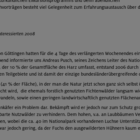
turkundlichen Exkursionsprogramms und beim abendlichen
vorträgen besteht viel Gelegenheit zum Erfahrungsaustausch über d
nteressierten 2008
on Göttingen hatten für die 4 Tage des verlängerten Wochenendes ei
d informierte uns Andreas Pusch, seines Zeichens Leiter des Nation
k, der 10 % der Gesamtfläche des Harz umfasst, entstand 2006 durch
en Teilgebiete und ist damit der einzige bundesländerübergreifende 
 (41 % der Fläche), in der man die Natur jetzt schon ganz sich selbst
cht wird, die ehemals forstlich genutzten Fichtenwälder langsam wi
deln, sowie einen geringen landwirtschaftlich genutzten Flächenant
kenkäfer ein Problem dar. Bekämpft wird er jedoch nur zum Schutz g
barte Nutzwälder zu verhindern. Dem hohen, v.a. an Laubbäumen V
n, wobei die ca. 40 im Nationalpark vorhandenen Luchse Unterstützu
 war jedoch gering, da der Fuchs den ausgewilderten Hühnern kaum e