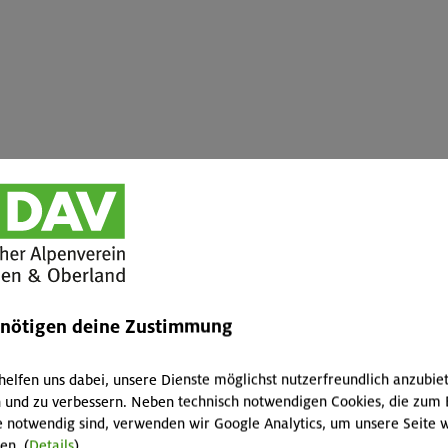
ei ihrem wilden Tanz in der Walpurgisnacht den letzten Winterschnee
nden wir inmitten von Schneefeldern. Wir hatten aber das Glück, kein
r grauen Wolkendecke am Brocken hinaus in das sonnige Vorland se
enötigen deine Zustimmung
altung führte uns durch den Brockengarten. In diesem botanischen
helfen uns dabei, unsere Dienste möglichst nutzerfreundlich anzubie
ige Pflanzen sehen, die deutschlandweit einzigartig auf der Bergku
 und zu verbessern. Neben technisch notwendigen Cookies, die zum 
emone, die starre Segge und das Brocken-Habichtskraut.
e notwendig sind, verwenden wir Google Analytics, um unsere Seite w
en. (
Details
)
 das naturkundliche Museum im Brockenhaus, einer ehemaligen Stasi