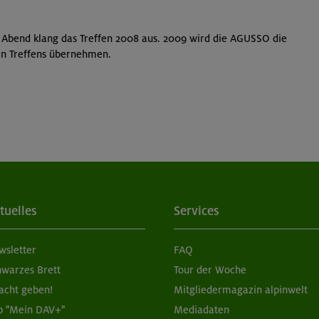
bend klang das Treffen 2008 aus. 2009 wird die AGUSSO die
den Treffens übernehmen.
tuelles
Services
wsletter
FAQ
hwarzes Brett
Tour der Woche
acht geben!
Mitgliedermagazin alpinwelt
p "Mein DAV+"
Mediadaten