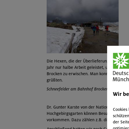
Die Hexen, die der Überlieferung zufolge b
Jahr nur halbe Arbeit geleistet, und so sta
Brocken zu erwischen. Man konnte unter de
grüßten.
Schneefelder am Bahnhof Brocken
Wir b
Dr. Gunter Karste von der Nationalparkverw
Cookies 
Hochgebirgsgarten können Besucher u.a. ein
schützen
vorkommen. Dazu zählen z.B. die Brockenan
der Seit
optimier
Anschließend hatten wir noch Gelegenheit,