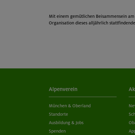
Mit einem gemütlichen Beisammensein am A
Organisation dieses alljährlich stattfinden
Alpenverein
Ak
München & Oberland
Ne
Standorte
Sc
Ausbildung & Jobs
Ob
Spenden
Ap