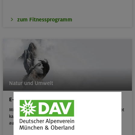
zum Fitnessprogramm
Natur und Umwelt
E-Learning-Plattform
Mit unserem kostenlosen, interaktiven E-Learning-Angebot
kannst du dein Wissen rund um Natur- & Umweltschutz
aufbauen.