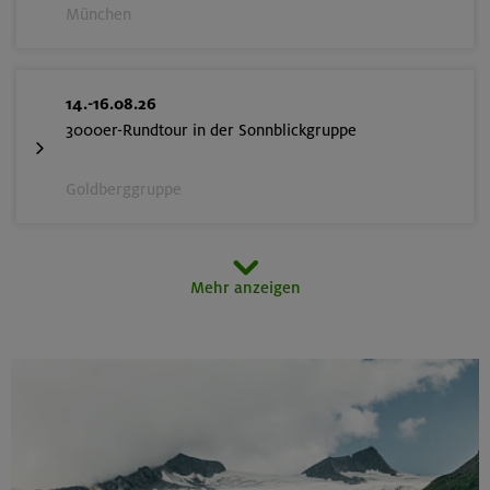
München
14.-16.08.26
3000er-Rundtour in der Sonnblickgruppe
Goldberggruppe
14.-16.08.26
Mehr anzeigen
Schönbichler Horn 3133 m (Überschreitung)
Zillertaler Alpen
14.08.26
Klettertreff indoor