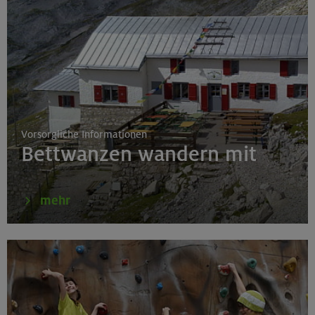
München
16.08.26
Schnupperkletterkurs indoor
München
Vorsorgliche Informationen
Bettwanzen wandern mit
18.08.26
Klettertreff Kids in den Sommerferien für 8-12 Jährige
mehr
Gilching
18.08.26
Klettertreff Kids in den Sommerferien für 8-12 Jährige