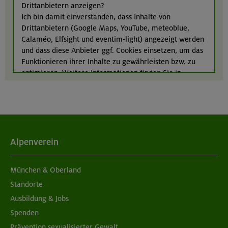
Drittanbietern anzeigen?
Ich bin damit einverstanden, dass Inhalte von
Drittanbietern (Google Maps, YouTube, meteoblue,
22./23.08.26
Calaméo, Elfsight und eventim-light) angezeigt werden
Bouldern für Einsteiger indoor
und dass diese Anbieter ggf. Cookies einsetzen, um das
Funktionieren ihrer Inhalte zu gewährleisten bzw. zu
München
optimieren. Weitere Informationen finden Sie in
unserer
Datenschutzerklärung
.
Alpenverein
München & Oberland
Standorte
Ausbildung & Jobs
Spenden
Prävention sexualisierter Gewalt