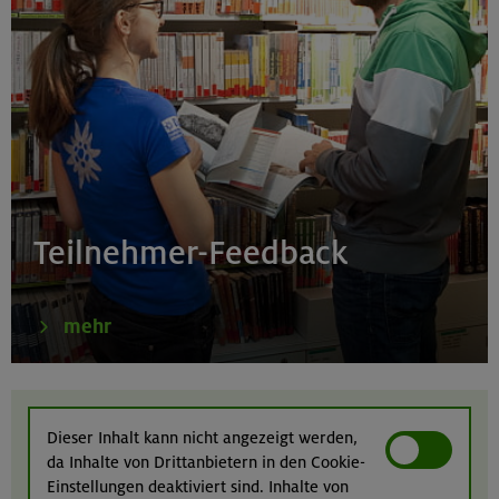
21./22./23.08.26
Kombikurs: Grund- und Aufbaukurs Klettern indoor (3
Termine)
München
21.08.26
Klettertreff indoor
Teilnehmer-Feedback
München
mehr
22.-23.08.26
Berg & Wandern für Einsteiger
Dieser Inhalt kann nicht angezeigt werden,
da Inhalte von Drittanbietern in den Cookie-
Kitzbüheler Alpen
Einstellungen deaktiviert sind. Inhalte von