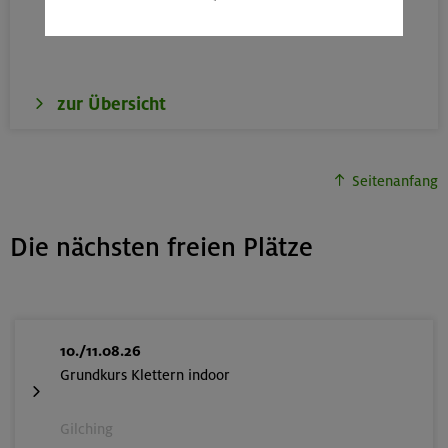
zur Übersicht
Seitenanfang
Die nächsten freien Plätze
10./11.08.26
Grundkurs Klettern indoor
Gilching