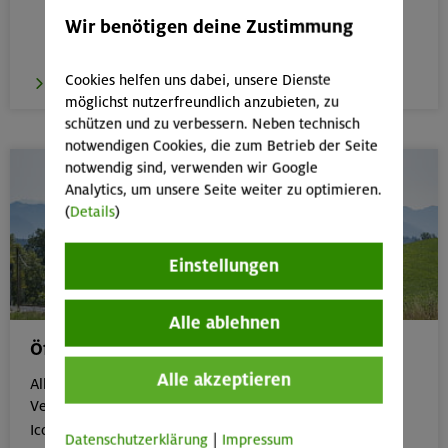
Wir benötigen deine Zustimmung
Cookies helfen uns dabei, unsere Dienste
zum E-Learning
möglichst nutzerfreundlich anzubieten, zu
schützen und zu verbessern. Neben technisch
notwendigen Cookies, die zum Betrieb der Seite
notwendig sind, verwenden wir Google
Analytics, um unsere Seite weiter zu optimieren.
(
Details
)
Einstellungen
Alle ablehnen
Öffentliche Anreise
Alle akzeptieren
Alle Veranstaltungen, die gut mit öffentlichen
Verkehrsmitteln erreichbar sind, erkennst du an dem

Icon:
Datenschutzerklärung
|
Impressum