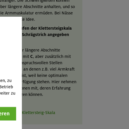
nfänger. Die Schwierigkeiten können
ber längere Abschnitte anhalten, und so
ie Armmuskulatur ermüden. Bei Nässe
ine schlechte Idee.
wischenstufen der Klettersteigskala
können mit Schrägstrich angegeben
werden:
C/D:
Oft über längere Abschnitte
ergleichbar mit
C
, aber zusätzlich mit
esonders anspruchsvollen Stellen
usgestattet, an denen z.B. viel Armkraft
rforderlich ist, weil keine optimalen
ten, zu
ritte zur Verfügung stehen. Hier nehmen
Betrieb
ir nur Personen mit, deren Erfahrung
eiter zu
ir einschätzen können.
Mehr zur Klettersteig-Skala
eren