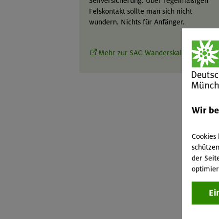
Seilversicherung. Über regelmäßigen
Felskontakt sollte man sich nicht
wundern. Nichts für Anfänger.
Mehr zur SAC-Wanderskala
Wir b
Cookies 
schützen
der Seit
optimier
Ei