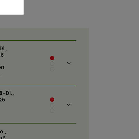
Di.,
26
ert
n
8–Di.,
26
o.,
26