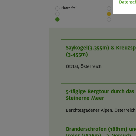
Datensc
Plätze frei
Wenige Plätze f
Saykogel(3.355m) & Kreuzsp
(3.455m)
Ötztal, Österreich
5-tägige Bergtour durch das
Steinerne Meer
Berchtesgadener Alpen, Österreich
Branderschrofen (1881m) un
Iseler (1876m) - 2. Versuch