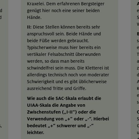
Kraxelei. Dem erfahrenen Bergsteiger
nd
genügt hier noch eine seiner beiden
e
d
Hände.
S
W
II:
Diese Stellen können bereits sehr
anspruchsvoll sein. Beide Hände und
B
beide Füße werden gebraucht.
s
Typischerweise muss hier bereits ein
e
vertikaler Felsabschnitt überwunden
T
werden, so dass man bereits
a
schwindelfrei sein muss. Die Kletterei ist
z
allerdings technisch noch von moderater
d
Schwierigkeit und es gibt üblicherweise
A
ausreichend Tritte und Griffe.
K
e
Wie auch die SAC-Skala erlaubt die
s
UIAA-Skala die Angabe von
Zwischenstufen („I-II“) oder die
C
Verwendung von „+“ oder „-“. Hierbei
S
,
bedeutet „+“ schwerer und „-“
G
leichter.
u