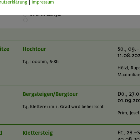
hutzerklärung
|
Impressum
rei
Keine Plätze frei / In
Warteliste eintragen
itze
Hochtour
So., 09.–
11.08.20
T4, 1000hm, 6-8h
Hölzl, Rup
Maximilia
Bergsteigen/Bergtour
Do., 27.0
01.09.20
T4, Kletterei im 1. Grad wird beherrscht
Prim, Josef
d
Klettersteig
Fr., 28.–S
30.08.20