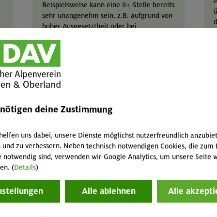
A
Beispielsweise kann eine II+-Stelle bereits
ü
sehr unangenehm sein, z.B. aufgrund von
d
hoher Ausgesetztheit oder bei
e
abdrängendem Fels.
Z
Mehr zur UIAA-Skala
v
b
enötigen deine Zustimmung
a
e
helfen uns dabei, unsere Dienste möglichst nutzerfreundlich anzubie
T
 und zu verbessern. Neben technisch notwendigen Cookies, die zum 
w
e notwendig sind, verwenden wir Google Analytics, um unsere Seite w
w
en. (
Details
)
nstellungen
Alle ablehnen
Alle akzepti