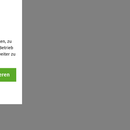
ten, zu
Betrieb
eiter zu
eren