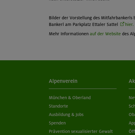
Bilder der Vorstellung des Mitfahrbankerl
Bankerl am Parkplatz Ettaler Sattel
hier
Mehr Informationen
auf der Website
des Al
Alpenverein
Ak
München & Oberland
Ne
Standorte
Sc
Ausbildung & Jobs
Ob
Spenden
Ap
Prävention sexualisierter Gewalt
Öf