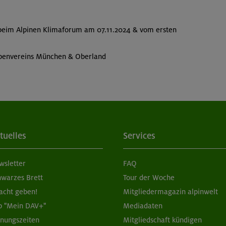
s beim Alpinen Klimaforum am 07.11.2024 & vom ersten
.
penvereins München & Oberland
tuelles
Services
wsletter
FAQ
hwarzes Brett
Tour der Woche
acht geben!
Mitgliedermagazin alpinwelt
p "Mein DAV+"
Mediadaten
fnungszeiten
Mitgliedschaft kündigen