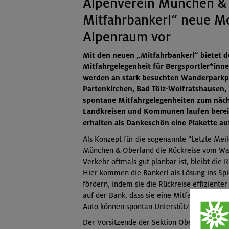
Alpenverein München & O
Mitfahrbankerl“ neue Mo
Alpenraum vor
Mit den neuen „Mitfahrbankerl“ bietet 
Mitfahrgelegenheit für Bergsportler*in
werden an stark besuchten Wanderparkpl
Partenkirchen, Bad Tölz-Wolfratshausen,
spontane Mitfahrgelegenheiten zum näch
Landkreisen und Kommunen laufen bereit
erhalten als Dankeschön eine Plakette au
Als Konzept für die sogenannte “Letzte Meil
München & Oberland die Rückreise vom Wan
Verkehr oftmals gut planbar ist, bleibt die
Hier kommen die Bankerl als Lösung ins Spie
fördern, indem sie die Rückreise effizient
auf der Bank, dass sie eine Mitfahrgelegenh
Auto können spontan Unterstützung leisten. 
Der Vorsitzende der Sektion Oberland des D