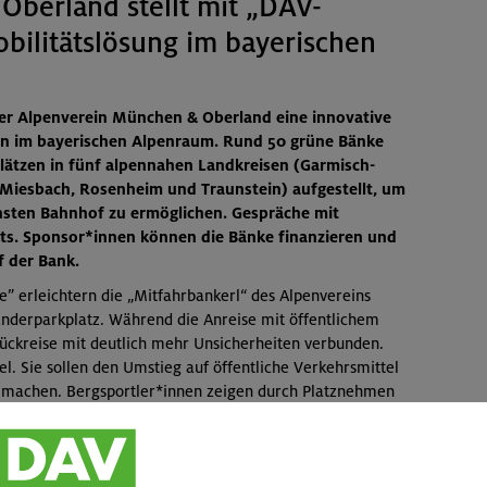
berland stellt mit „DAV-
bilitätslösung im bayerischen
der Alpenverein München & Oberland eine innovative
nen im bayerischen Alpenraum. Rund 50 grüne Bänke
ätzen in fünf alpennahen Landkreisen (Garmisch-
 Miesbach, Rosenheim und Traunstein) aufgestellt, um
sten Bahnhof zu ermöglichen. Gespräche mit
s. Sponsor*innen können die Bänke finanzieren und
f der Bank.
e” erleichtern die „Mitfahrbankerl“ des Alpenvereins
derparkplatz. Während die Anreise mit öffentlichem
 Rückreise mit deutlich mehr Unsicherheiten verbunden.
l. Sie sollen den Umstieg auf öffentliche Verkehrsmittel
er machen. Bergsportler*innen zeigen durch Platznehmen
eit suchen und Bergsportler*innen mit freien Plätzen im
Eine DAV-Mitgliedschaft ist dafür nicht erforderlich.
eutschen Alpenvereins, Dr. Matthias Ballweg, dazu: „Wir