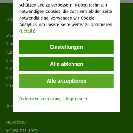
schützen und zu verbessern. Neben technisch
notwendigen Cookies, die zum Betrieb der Seite
notwendig sind, verwenden wir Google
Alpenverein
Analytics, um unsere Seite weiter zu optimieren.
(
Details
)
München & Oberland
Standorte
Einstellungen
Ausbildung & Jobs
Spenden
Alle ablehnen
Prävention sexualisierter Gewalt
Ehrenamtsbörse
Alle akzeptieren
E-Learning
Datenschutzerklärung
|
Impressum
Aktuelles
Newsletter
Schwarzes Brett