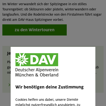
Im Winter verwandelt sich der Spitzingsee in ein stilles
Tourengebiet: ob Skitouren oder pisteln, winterwandern oder
langlaufen. Und die Rodelstrecke von den Firstalmen führt sogar
direkt am DAV-Haus Spitzingsee vorbei.
zu den Wintertouren
Jetzt Hüttenaufenthalt buchen
Plane deinen Aufenthalt auf dem DAV-Haus Spitzingsee
ganz einfach online. Ob Wochenendausflug, Familienurlaub
oder Mehrtagestour – sichere dir rechtzeitig deinen Platz.
zur Buchung
Wir benötigen deine Zustimmung
Cookies helfen uns dabei, unsere Dienste
möglichst nutzerfreundlich anzubieten, zu